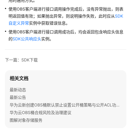
用的通用方式。
API
使用OBS客户端进行接口调用操作完成后，没有异常抛出，则表
参
考
明返回值有效；如果抛出异常，则说明操作失败，此时应从
SDK
自定义异常
实例中获取错误信息。
SDK
使用OBS客户端进行接口调用成功后，均会返回包含响应头信息
参
的
SDK公共响应头
实例。
考
SDK
下一篇：SDK下载
概
述
相关文档
Java
最新动态
Python
最新公告
华为云新创建OBS桶默认禁止设置公开桶策略与公开ACL功能通知
C
华为云OBS桶合规风险及治理建议
图解对象存储服务
Go