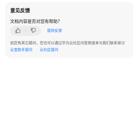
BrowserJS
意见反馈
.NET
文档内容是否对您有帮助？
提供反馈
使
用
如您有其它疑问，您也可以通过华为云社区问答频道来与我们联系探讨
前
云宝助手提问
云社区提问
须
知
SDK
下
载
示
例
程
序
技