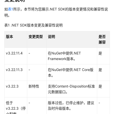
公
告
如
表1
所示，本节将为您展示.NET SDK的版本变更情况和兼容性说
明。
产
表1
品
.NET SDK版本变更及兼容性说明
介
绍
版本
变更类型
说明
是否
兼容
计
v3.22.11.4
-
在NuGet中提供.NET
是
费
Framework版本。
说
明
v3.22.11.3
-
在NuGet中提供.NET Core版
是
本。
快
速
v3.22.3
新特性
支持Content-Disposition标准
是
入
元数据接口。
门
低于
-
版本过低，已停止维护，建议
-
用
v3.22.3（停
及时升级版本。
户
止配套，