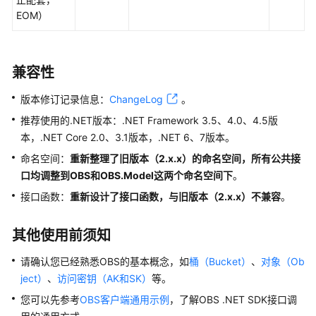
指
EOM）
南
权
限
兼容性
配
版本修订记录信息：
ChangeLog
。
置
指
推荐使用的.NET版本：.NET Framework 3.5、4.0、4.5版
南
本，.NET Core 2.0、3.1版本，.NET 6、7版本。
命名空间：
重新整理了旧版本（2.x.x）的命名空间，所有公共接
工
口均调整到OBS和OBS.Model这两个命名空间下
。
具
指
接口函数：
重新设计了接口函数，与旧版本（2.x.x）不兼容
。
南
其他使用前须知
最
佳
请确认您已经熟悉OBS的基本概念，如
桶（Bucket）
、
对象（Ob
实
ject）
、
访问密钥（AK和SK）
等。
践
您可以先参考
OBS客户端通用示例
，了解OBS .NET SDK接口调