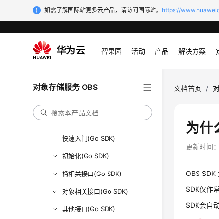
如需了解国际站更多云产品，请访问国际站。
https://www.huaweic
Python
C
Go
智果园
活动
产品
解决方案
使用前须知(Go SDK)
Go SDK接口概览
对象存储服务 OBS
文档首页
/
对
使用前准备(Go SDK)
下载与安装SDK(Go SDK)
为什么
快速入门(Go SDK)
更新时间
初始化(Go SDK)
OBS SD
桶相关接口(Go SDK)
SDK仅作
对象相关接口(Go SDK)
SDK会自
其他接口(Go SDK)