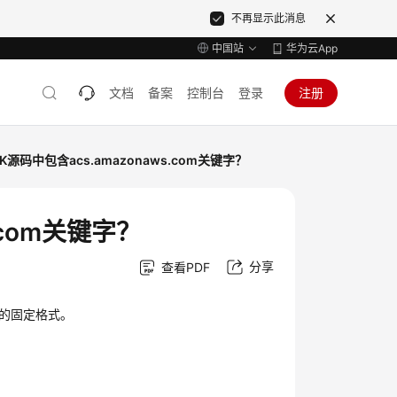
不再显示此消息
中国站
华为云App
文档
备案
控制台
登录
注册
K源码中包含acs.amazonaws.com关键字？
.com关键字？
分享
查看PDF
键字的固定格式。