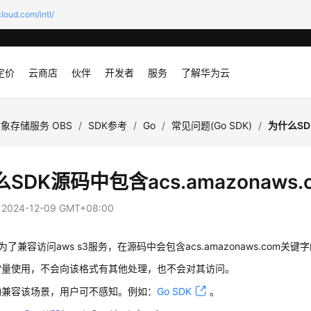
loud.com/intl/
定价
云商店
伙伴
开发者
服务
了解华为云
象存储服务 OBS
/
SDK参考
/
Go
/
常见问题(Go SDK)
/
为什么SD
SDK源码中包含acs.amazonaws
：
2024-12-09 GMT+08:00
K 为了兼容访问aws s3服务，在源码中会包含acs.amazonaws.com关
常量使用，不会向该格式有其他处理，也不会对其访问。
动兼容该场景，用户可不感知。例如：
Go SDK
。