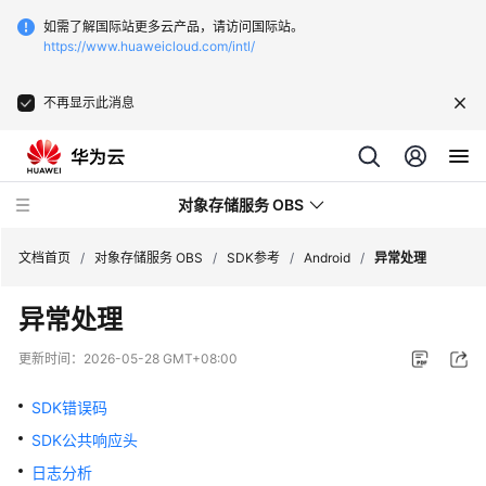
如需了解国际站更多云产品，请访问国际站。
https://www.huaweicloud.com/intl/
不再显示此消息
对象存储服务 OBS
文档首页
/
对象存储服务 OBS
/
SDK参考
/
Android
/
异常处理
异常处理
最
新
更新时间：
2026-05-28 GMT+08:00
动
态
SDK错误码
SDK公共响应头
服
务
日志分析