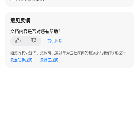
指
南
意见反馈
权
限
文档内容是否对您有帮助？
配
提供反馈
置
指
如您有其它疑问，您也可以通过华为云社区问答频道来与我们联系探讨
南
云宝助手提问
云社区提问
工
具
指
南
最
佳
实
践