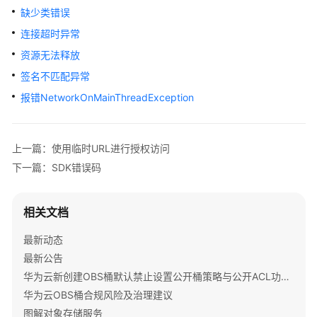
公
缺少类错误
告
连接超时异常
产
资源无法释放
品
签名不匹配异常
介
报错NetworkOnMainThreadException
绍
计
上一篇：使用临时URL进行授权访问
费
说
下一篇：SDK错误码
明
相关文档
快
速
最新动态
入
最新公告
门
华为云新创建OBS桶默认禁止设置公开桶策略与公开ACL功能通知
用
华为云OBS桶合规风险及治理建议
户
图解对象存储服务