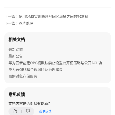
公
告
上一篇：使用OMS实现跨账号同区域桶之间数据复制
产
下一篇：图片处理
品
介
绍
相关文档
计
最新动态
费
最新公告
说
华为云新创建OBS桶默认禁止设置公开桶策略与公开ACL功能通知
明
华为云OBS桶合规风险及治理建议
图解对象存储服务
快
速
入
意见反馈
门
文档内容是否对您有帮助？
用
户
提供反馈