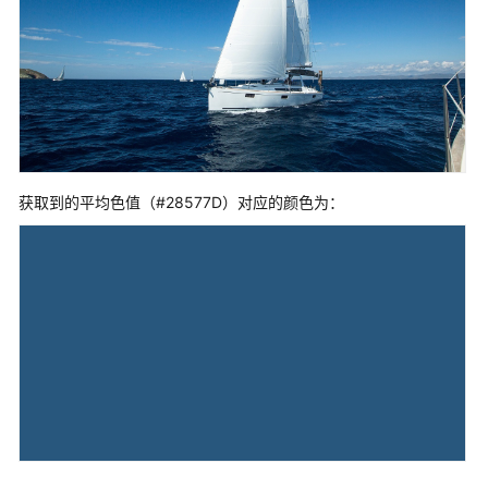
问
规
则
存
储
类
别
获取到的平均色值（#28577D）对应的颜色为：
桶
管
理
对
象
管
理
权
限