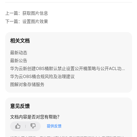
控
制
上一篇：获取图片信息
下一篇：设置图片效果
数
据
安
相关文档
全
最新动态
域
最新公告
名
华为云新创建OBS桶默认禁止设置公开桶策略与公开ACL功能通知
管
理
华为云OBS桶合规风险及治理建议
图解对象存储服务
数
据
管
意见反馈
理
文档内容是否对您有帮助？
数
提供反馈
据