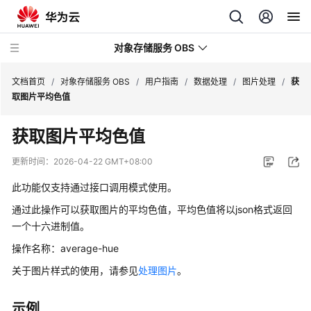
对象存储服务 OBS
文档首页
/
对象存储服务 OBS
/
用户指南
/
数据处理
/
图片处理
/
获
取图片平均色值
最
获取图片平均色值
新
动
更新时间：
2026-04-22 GMT+08:00
态
此功能仅支持通过接口调用模式使用。
服
通过此操作可以获取图片的平均色值，平均色值将以json格式返回
务
一个十六进制值。
公
操作名称：average-hue
告
关于图片样式的使用，请参见
处理图片
。
产
品
示例