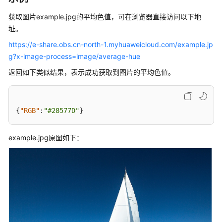
介
绍
获取图片example.jpg的平均色值，可在浏览器直接访问以下地
址。
计
https://e-share.obs.cn-north-1.myhuaweicloud.com/example.jp
费
说
g?x-image-process=image/average-hue
明
返回如下类似结果，表示成功获取到图片的平均色值。
快
速
{
"RGB"
:
"#28577D"
}
入
门
example.jpg原图如下：
用
户
指
南
OBS
访