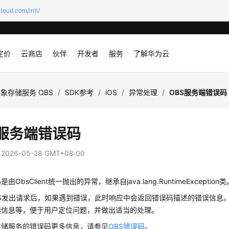
loud.com/intl/
定价
云商店
伙伴
开发者
服务
了解华为云
象存储服务 OBS
/
SDK参考
/
iOS
/
异常处理
/
OBS服务端错误码
S服务端错误码
：
2026-05-28 GMT+08:00
由ObsClient统一抛出的异常，继承自java.lang.RuntimeException类
BS发出请求后，如果遇到错误，此时响应中会返回错误码描述的错误信息。
误信息等，便于用户定位问题，并做出适当的处理。
存储服务的错误码更多信息，请参见
OBS错误码
。