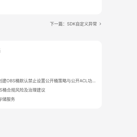
下一篇：SDK自定义异常
档
华为云新创建OBS桶默认禁止设置公开桶策略与公开ACL功能通知
BS桶合规风险及治理建议
存储服务