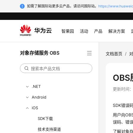
API参考
如需了解国际站更多云产品，请访问国际站。
https://www.huaweic
SDK参考
SDK概述
智果园
活动
产品
解决方案
Java
Python
对象存储服务 OBS
文档首页
/
对
C
Go
OB
BrowserJS
.NET
更新时间
Android
SDK错误码是
iOS
用户向O
SDK下载
误码、错
技术支持渠道
了解对象