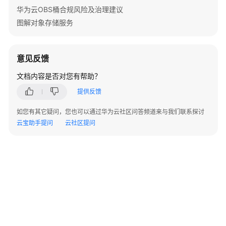
指
华为云OBS桶合规风险及治理建议
南
图解对象存储服务
权
限
意见反馈
配
置
文档内容是否对您有帮助？
指
提供反馈
南
如您有其它疑问，您也可以通过华为云社区问答频道来与我们联系探讨
工
云宝助手提问
云社区提问
具
指
南
最
佳
实
践