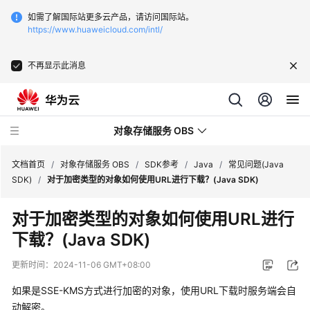
如需了解国际站更多云产品，请访问国际站。
https://www.huaweicloud.com/intl/
不再显示此消息
对象存储服务 OBS
文档首页
/
对象存储服务 OBS
/
SDK参考
/
Java
/
常见问题(Java
SDK)
/
对于加密类型的对象如何使用URL进行下载？(Java SDK)
最
对于加密类型的对象如何使用URL进行
新
下载？(Java SDK)
动
态
更新时间：
2024-11-06 GMT+08:00
服
如果是SSE-KMS方式进行加密的对象，使用URL下载时服务端会自
务
动解密。