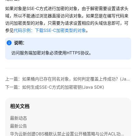
公
如果对象是SSE-C方式进行加密的对象，由于解密需要设置请求头
告
域，所以不能通过浏览器直接访问该对象。如果您是在编写代码来
访问加密类型的对象，只需要为请求设置相应的头域信息即可，可
产
品
参见
代码示例：下载SSE-C加密类型的对象
。
介
说明：
绍
访问服务端加密对象必须使用HTTPS协议。
计
费
说
明
上一篇：如果桶内已存在同名对象，如何判定覆盖上传成功？(Java SDK)
下一篇：如何生成SSE-C方式的加密密钥(Java SDK)
快
速
入
相关文档
门
最新动态
用
最新公告
户
华为云新创建OBS桶默认禁止设置公开桶策略与公开ACL功能通知