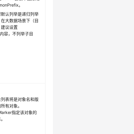
nPrefix。
时默认列举是递归列举
。在大数据场景下（目
，建议设置
录下的内容，不列举子目
。
对象列表将是对象名和版
的所有对象。
dMarker指定该对象的
本。