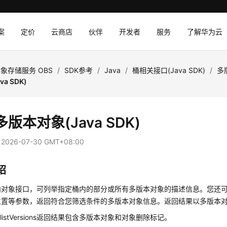
案
定价
云商店
伙伴
开发者
服务
了解华为云
象存储服务 OBS
/
SDK参考
/
Java
/
桶相关接口(Java SDK)
/
多版
a SDK)
版本对象(Java SDK)
：
2026-07-30 GMT+08:00
绍
内对象接口，可列举指定桶内的部分或所有多版本对象的描述信息。您还
位置等参数，返回符合您筛选条件的多版本对象信息。返回结果以多版本
ent.listVersions返回结果包含多版本对象和对象删除标记。