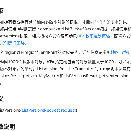
束
桶拥有者或拥有列举桶内多版本对象的权限，才能列举桶内多版本对象。
果使用IAM则需授予obs:bucket:ListBucketVersions权限，如果
ucketVersions权限。相关授权方式介绍可参见
OBS权限控制概述
，配置方式
定义创建桶策略
。
的region以及region与endPoint的对应关系，详细信息请参见
地区与终
返回1000个多版本对象，如果指定桶包含的对象数量大于1000，可以采
本对象。列举时，ListVersionsResult.isTruncated为true表明
rsionsResult.getNextKeyMarker和ListVersionsResult.getNextVe
置。
义
listVersions(
ListVersionsRequest
request
)
数说明