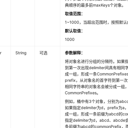
典顺序的最多前maxKeys个对象。
取值范围：
1~1000，当超出范围时，按照默认
默认取值：
1000
r
String
可选
参数解释：
将对象名进行分组的分隔符。如果指定了p
到第一次出现delimiter间具有
成一组，形成一条CommonPrefi
prefix，从对象名的首字符到第一次出现
相同字符串的对象名会被分成一组
CommonPrefixes。
例如，桶中有3个对象，分别为abcd、
如果指定delimiter为d，prefix为
成一组，形成一条前缀为abcd的comm
指定delimiter为d，abcd、ab
条前缀为abcd的commonPrefix