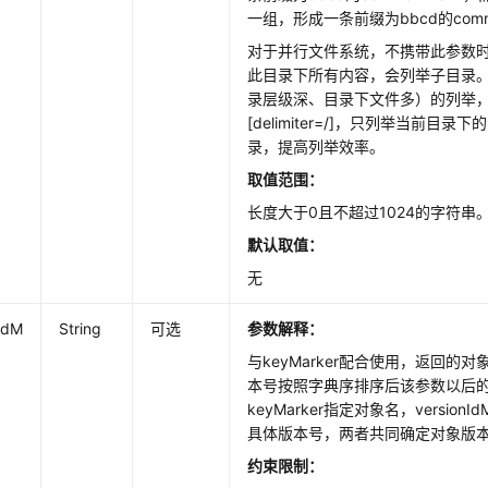
一组，形成一条前缀为bbcd的commo
对于并行文件系统，不携带此参数
此目录下所有内容，会列举子目录
录层级深、目录下文件多）的列举
[delimiter=/]，只列举当前目
录，提高列举效率。
取值范围：
长度大于0且不超过1024的字符串
默认取值：
无
IdM
String
可选
参数解释：
与keyMarker配合使用，返回的
本号按照字典序排序后该参数以后
keyMarker指定对象名，versionI
具体版本号，两者共同确定对象版
约束限制：