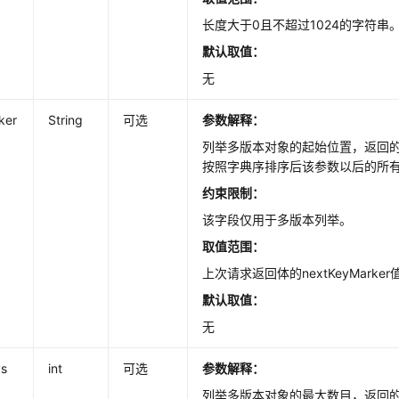
长度大于0且不超过1024的字符串
默认取值：
无
ker
String
可选
参数解释：
列举多版本对象的起始位置，返回
按照字典序排序后该参数以后的所
约束限制：
该字段仅用于多版本列举。
取值范围：
上次请求返回体的nextKeyMarker
默认取值：
无
s
int
可选
参数解释：
列举多版本对象的最大数目，返回