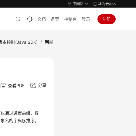
中国站
华为云App
文档
备案
控制台
登录
注册
本控制(Java SDK)
/
列举
分享
查看PDF
可以通过设置前缀、数
对象名的字典序排序。