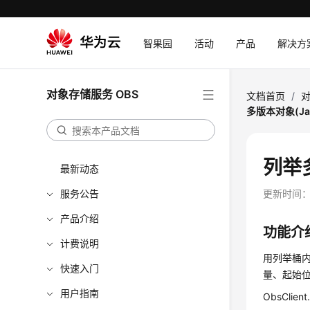
智果园
活动
产品
解决方
对象存储服务 OBS
文档首页
/
对
多版本对象(Jav
列举多
最新动态
服务公告
更新时间
产品介绍
功能介
计费说明
用列举桶
快速入门
量、起始
用户指南
ObsCli