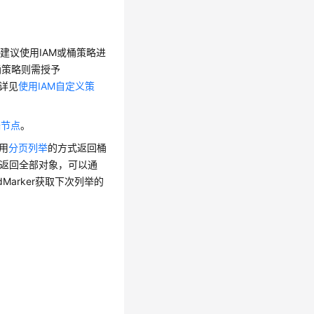
建议使用IAM或桶策略进
使用桶策略则需授予
详见
使用IAM自定义策
端节点
。
用
分页列举
的方式返回桶
本次没有返回全部对象，可以通
rsionIdMarker获取下次列举的