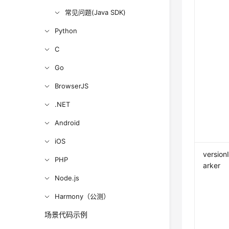
常见问题(Java SDK)
Python
C
Go
BrowserJS
.NET
Android
iOS
version
PHP
arker
Node.js
Harmony（公测）
场景代码示例