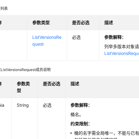
数列表
称
参数类型
是否必选
描述
ListVersionsRe
必选
参数解释
：
quest
列举多版本对象
ListVersionsRequ
istVersionsRequest成员说明
称
参数类
是否必选
描述
型
Na
String
必选
参数解释
：
桶名。
约束限制：
桶的名字需全局唯一，不能与已