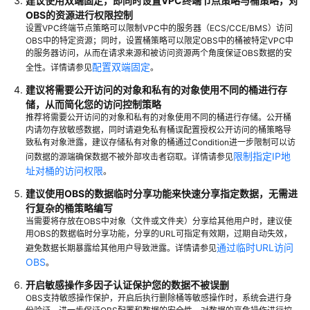
建议使用双端固定，即同时设置VPC终端节点策略与桶策略，对
OBS
OBS的资源进行权限控制
数
设置VPC终端节点策略可以限制VPC中的服务器（ECS/CCE/BMS）访问
据
OBS中的特定资源；同时，设置桶策略可以限定OBS中的桶被特定VPC中
访
的服务器访问，从而在请求来源和被访问资源两个角度保证OBS数据的安
问
配置双端固定
全性。详情请参见
。
建议将需要公开访问的对象和私有的对象使用不同的桶进行存
OBS
储，从而简化您的访问控制策略
域
推荐将需要公开访问的对象和私有的对象使用不同的桶进行存储。公开桶
名
内请勿存放敏感数据，同时请避免私有桶误配置授权公开访问的桶策略导
致私有对象泄露，建议存储私有对象的桶通过Condition进一步限制可以访
管
限制指定IP地
问数据的源端确保数据不被外部攻击者窃取。详情请参见
理
址对桶的访问权限
。
基
建议使用OBS的数据临时分享功能来快速分享指定数据，无需进
于
行复杂的桶策略编写
crc64
当需要将存放在OBS中对象（文件或文件夹）分享给其他用户时，建议使
用OBS的数据临时分享功能，分享的URL可指定有效期，过期自动失效，
或
通过临时URL访问
避免数据长期暴露给其他用户导致泄露。详情请参见
MD5
OBS
。
的
OBS
开启敏感操作多因子认证保护您的数据不被误删
数
OBS支持敏感操作保护，开启后执行删除桶等敏感操作时，系统会进行身