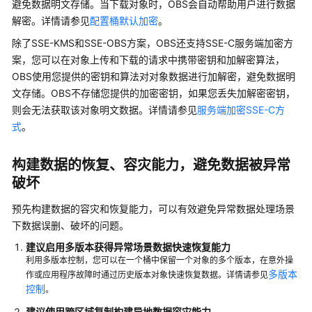
避免数据明文存储。当下载对象时，OBS会自动帮助用户进行数据
意
解密。详情请参见
配置桶默认加密
。
访
除了SSE-KMS和SSE-OBS方案，OBS还支持SSE-C服务端加密方
问
导
案，您可以在对象上传和下载的请求中携带密钥和加解密算法，
致
OBS使用您提供的密钥和算法对对象数据进行加解密，避免数据明
资
文存储。OBS不存储您提供的加密密钥，如果您丢失加解密密钥，
金
则会无法获取该对象明文数据。详情请参见
服务端加密SSE-C方
或
式
。
资
源
构建数据的恢复、容灾能力，避免数据被异常
包
破坏
损
失
预先构建数据的容灾和恢复能力，可以有效避免异常数据处理场景
的
下数据误删、破坏的问题。
风
险
建议启用多版本获得异常场景数据快速恢复能力
利用多版本控制，您可以在一个桶中保留一个对象的多个版本，在意外操
降
多版本
作或应用程序故障时通过历史版本对象快速恢复数据。详情请参见
控制
低
。
因
建议使用跨区域复制构建异地数据容灾能力