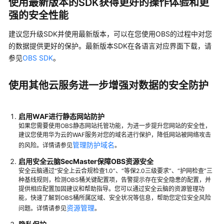
使用最新版本的SDK获得更好的操作体验和更
实
现
强的安全性能
存
建议您升级SDK并使用最新版本，可以在您使用OBS的过程中对您
算
分
的数据提供更好的保护。最新版本SDK在各语言对应界面下载，请
离
参见
OBS SDK
。
面
使用其他云服务进一步增强对数据的安全防护
向
AI
场
启用WAF进行静态网站防护
景
如果您需要使用OBS静态网站托管功能，为进一步提升您网站的安全性，
使
建议您使用华为云的WAF服务对您的域名进行保护，降低网站被网络攻击
用
管理防护域名
的风险。详情请参见
。
OBS+SFS
启用安全云脑SecMaster保障OBS资源安全
Turbo
安全云脑通过“安全上云合规检查1.0”、“等保2.0三级要求”、“护网检查”三
的
种基线规则，检测OBS桶关键配置项，告警提示存在安全隐患的配置，并
存
提供相应配置加固建议和帮助指导。您可以通过安全云脑的资源管理功
能，快速了解到OBS桶所属区域、安全状况等信息，帮助您定位安全风险
储
资源管理
问题。详情请参见
。
加
速