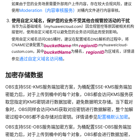
如果由于您的业务场景需要外部用户上传内容，存在较大合规风险，建议
减
Moderation（内容审核服务）
使用
对桶内文件进行内容审核。
少
使用自定义域名，保护您的业务不受其他合规管控活动的干扰
因
当华为云基础域名（myhuaweicloud.com）因合规管控等原因被相关机构
误
接管时，使用自定义域名可以避免您的业务访问因此而受到影响。
操
使用自定义域名访问OBS桶时，建议在配置域名DNS解析的过程中，将
作
CNAME记录配置为
.obs.
.myhuaweicloud-
bucketName
regionID
导
custom.com，其中
为桶名，
为区域名，详情请
bucketName
regionID
致
通过自定义域名访问桶
参见
。
的
数
加密存储数据
据
丢
OBS支持SSE-KMS服务端加密方案，为桶配置SSE-KMS服务端加
失
密能力后，对于上传到桶中的每个对象，OBS都会访问KMS服务获
风
取您指定的KMS密钥进行数据加密，避免数据明文存储。当下载对
险
象时，OBS同样会访问KMS获取对应密钥进行数据解密，整个加解
密过程中OBS都不会存储对应密钥。详情请参见
配置桶默认加密
。
降
低
OBS支持SSE-OBS服务端加密方案，为桶配置SSE-OBS服务端加
因
密能力后，对于上传到桶中的每个对象，OBS都会进行数据加密，
恶