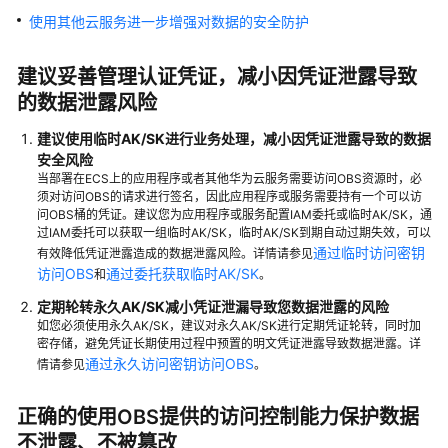
指
使用其他云服务进一步增强对数据的安全防护
南
建议妥善管理认证凭证，减小因凭证泄露导致
权
限
的数据泄露风险
配
建议使用临时AK/SK进行业务处理
，减小因凭证泄露导致的数据
置
安全风险
指
当部署在ECS上的应用程序或者其他华为云服务需要访问OBS资源时，必
南
须对访问OBS的请求进行签名，因此应用程序或服务需要持有一个可以访
问OBS桶的凭证。建议您为应用程序或服务配置IAM委托或临时AK/SK，通
工
过IAM委托可以获取一组临时AK/SK，临时AK/SK到期自动过期失效，可以
通过临时访问密钥
具
有效降低凭证泄露造成的数据泄露风险。详情请参见
访问OBS
通过委托获取临时AK/SK
和
。
指
南
定期轮转永久AK/SK减小凭证泄漏导致您数据泄露的风险
如您必须使用永久AK/SK，建议对永久AK/SK进行定期凭证轮转，同时加
最
密存储，避免凭证长期使用过程中预置的明文凭证泄露导致数据泄露。详
通过永久访问密钥访问OBS
情请参见
。
佳
实
践
正确的使用OBS提供的访问控制能力保护数据
不泄露、不被篡改