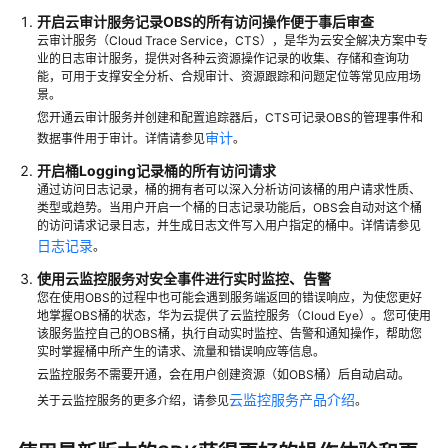
加
开启云审计服务记录OBS的所有访问操作便于事后审查
密
云审计服务（Cloud Trace Service，CTS），是华为云安全解决方案中专
业的日志审计服务，提供对各种云资源操作记录的收集、存储和查询功
OBS
能，可用于支撑安全分析、合规审计、资源跟踪和问题定位等常见应用场
景。
性
能
您开通云审计服务并创建和配置追踪器后，CTS可记录OBS的管理事件和
审计
数据事件用于审计。详情请参见
优
。
化
开启桶Logging记录桶的所有访问请求
建
通过访问日志记录，桶的拥有者可以深入分析访问该桶的用户请求性质、
议
类型或趋势。当用户开启一个桶的日志记录功能后，OBS会自动对这个桶
的访问请求记录日志，并生成日志文件写入用户指定的桶中。详情请参见
日志记录
。
大
数
使用云监控服务对安全事件进行实时监控、告警
据
您在使用OBS的过程中也可能会遇到服务端返回的错误响应，为使您更好
地掌握OBS桶的状态，华为云提供了云监控服务（Cloud Eye）。您可使用
场
该服务监控自己的OBS桶，执行自动实时监控、告警和通知操作，帮助您
景
实时掌握桶中所产生的请求、流量和错误响应等信息。
下
云监控服务不需要开通，会在用户创建资源（如OBS桶）后自动启动。
使
云监控服务产品介绍
关于云监控服务的更多介绍，请参见
。
用
OBS