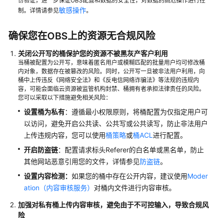
份验证，进一步保证OBS配置和数据的安全性，对数据的高危操作进行控
据
敏感操作
制。详情请参见
。
完
整
性
确保您在OBS上的资源无合规风险
校
关闭公开写的桶保护您的资源不被黑灰产客户利用
验
当桶被配置为公开写，意味着匿名用户或模糊匹配的批量用户均可修改桶
内对象，数据存在被篡改的风险。同时，公开写一旦被非法用户利用，向
OBS
桶中上传违反《网络安全法》和《反电信网络诈骗法》等法规的违规内
数
容，可能会面临云资源被监管机构封禁、桶拥有者承担法律责任的风险。
您可以采取以下措施避免相关风险：
据
安
设置桶为私有
：遵循最小权限原则，将桶配置为仅指定用户可
全
以访问，避免开启公共读、公共写或公共读写，防止非法用户
上传违规内容，您可以使用
桶策略
或
桶ACL
进行配置。
OBS
开启防盗链
：配置请求标头Referer的白名单或黑名单，防止
安
其他网站恶意引用您的文件，详情参见
防盗链
。
全
配
设置内容检测：
如果您的桶中存在公开内容，建议使用
Moder
置
ation（内容审核服务）
对桶内文件进行内容审核。
建
加强对私有桶上传内容审核，避免由于不可控输入，导致合规风
议
险