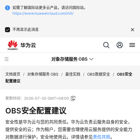
如需了解国际站更多云产品，请访问国际站。
https://www.huaweicloud.com/intl/
不再显示此消息
对象存储服务 OBS
文档首页
/
对象存储服务 OBS
/
最佳实践
/
OBS数据安全
/
OBS安全
配置建议
最
更新时间：
2026-07-30 GMT+08:00
新
动
OBS安全配置建议
态
安全性是华为云与您的共同责任。华为云负责云服务自身的安全，
服
提供安全的云；作为租户，您需要合理使用云服务提供的安全能力
务
对数据进行保护，安全地使用云。详情请参见
责任共担
。