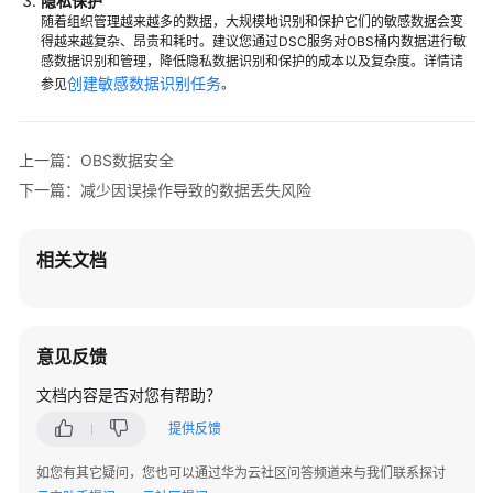
隐私保护
实
随着组织管理越来越多的数据，大规模地识别和保护它们的敏感数据会变
得越来越复杂、昂贵和耗时。建议您通过DSC服务对OBS桶内数据进行敏
践
感数据识别和管理，降低隐私数据识别和保护的成本以及复杂度。详情请
创建敏感数据识别任务
参见
。
结
合
EG
上一篇：OBS数据安全
事
下一篇：减少因误操作导致的数据丢失风险
件
通
知
相关文档
自
动
处
理
意见反馈
OBS
桶
文档内容是否对您有帮助？
中
提供反馈
的
图
如您有其它疑问，您也可以通过华为云社区问答频道来与我们联系探讨
片