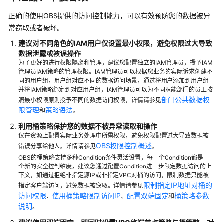
OBS
正确的使用OBS提供的访问控制能力，可以有效预防您的数据被异
最
佳
常窃取或者破坏。
实
建议对不同角色的IAM用户仅设置最小权限，避免权限过大导致
践
数据泄露或被误操作
汇
为了更好的进行权限隔离和管理，建议您配置独立的IAM管理员，授予IAM
总
管理员IAM策略的管理权限。IAM管理员可以根据您业务的实际诉求创建不
同的用户组，用户组对应不同的数据访问场景，通过将用户添加到用户组
并将IAM策略绑定到对应用户组，IAM管理员可以为不同职能部门的员工按
数
部门公共数据权
照最小权限原则授予不同的数据访问权限，详情请参见
据
限管理
策略语法
和
。
直
传
利用桶策略保护您的数据不被异常读取和操作
仅在资源上配置实际业务处理中所需权限，避免权限配置过大导致数据被
OBS
OBS权限控制概述
错误分享给他人。详情请参见
。
OBS的桶策略支持多种Condition条件灵活设置，每一个Condition都是一
OBS
个新的安全控制维度，建议您通过配置Condition进一步限定数据访问的上
数
下文，如通过拒绝非指定源IP或非指定VPC对桶的访问，限制数据只能被
据
限制指定IP地址对桶的
指定客户端访问，避免数据被窃取。详情请参见
迁
访问权限
使用桶策略限制访问IP
配置双端固定
桶策略参数
、
、
和
移
说明
。