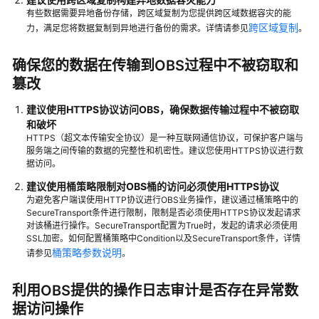
账
有些数据需要异地备份存储，跨区域复制为您提供跨区域数据容灾的能
号
跨区域复制
力，满足您将数据复制到异地进行备份的需求。详情请参见
。
密
码
确保您的数据在传输到OBS过程中不被窃取和
泄
篡改
露
带
建议使用HTTPS协议访问OBS，确保数据传输过程中不被窃取
来
和破坏
的
HTTPS（超文本传输安全协议）是一种互联网通信协议，可保护客户端与
未
服务端之间传输的数据的完整性和机密性。建议您使用HTTPS协议进行数
据访问。
授
权
建议使用桶策略限制对OBS桶的访问必须使用HTTPS协议
访
为避免客户端误使用HTTP协议进行OBS业务操作，建议通过桶策略中的
问
SecureTransport条件进行限制，限制是否必须使用HTTPS协议发起请求
对该桶进行操作。SecureTransport配置为True时，发起的请求必须使用
风
SSL加密。如何配置桶策略中Condition以及SecureTransport条件，详情
险
桶策略参数说明
请参见
。
强
利用OBS提供的操作日志审计是否存在异常数
制
据访问操作
桶