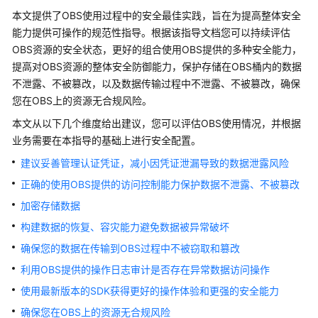
公
本文提供了OBS使用过程中的安全最佳实践，旨在为提高整体安全
告
能力提供可操作的规范性指导。根据该指导文档您可以持续评估
OBS资源的安全状态，更好的组合使用OBS提供的多种安全能力，
产
提高对OBS资源的整体安全防御能力，保护存储在OBS桶内的数据
品
不泄露、不被篡改，以及数据传输过程中不泄露、不被篡改，确保
介
您在OBS上的资源无合规风险。
绍
本文从以下几个维度给出建议，您可以评估OBS使用情况，并根据
计
业务需要在本指导的基础上进行安全配置。
费
建议妥善管理认证凭证，减小因凭证泄漏导致的数据泄露风险
说
明
正确的使用OBS提供的访问控制能力保护数据不泄露、不被篡改
加密存储数据
快
构建数据的恢复、容灾能力避免数据被异常破坏
速
入
确保您的数据在传输到OBS过程中不被窃取和篡改
门
利用OBS提供的操作日志审计是否存在异常数据访问操作
使用最新版本的SDK获得更好的操作体验和更强的安全能力
用
户
确保您在OBS上的资源无合规风险