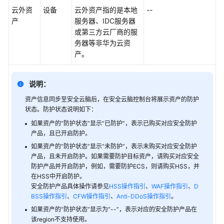
云外资
设备
云外资产指的是本地
--
感
产
服务器、IDC服务器
知
或第三方云厂商的服
务器等非华为云资
资
产。
产
管
理
说明：
资产信息同步至安全云脑后，在安全云脑控制台将展示资产的防护
资
状态。防护状态说明如下：
产
管
如果资产的
“防护状态”
显示
“已防护”
，表示已购买对应安全防护
产品，且已开启防护。
理
概
如果资产的
“防护状态”
显示
“未防护”
，表示未购买对应安全防护
述
产品，且未开启防护。如果需要防护目标资产，请购买对应安全
防护产品并开启防护，例如，需要防护ECS，则请购买HSS，并
在HSS中开启防护。
设
安全防护产品具体操作请参见
HSS操作指引
、
WAF操作指引
、
D
置
BSS操作指引
、
CFW操作指引
、
Anti-DDoS操作指引
。
资
如果资产的
“防护状态”
显示为
“--”
，表示对应的安全防护产品在
产
该region不支持使用。
订