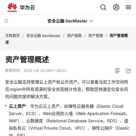
安全云脑 SecMaster
文档首页
/
安全云脑 SecMaster
/
用户指南
/
资产管理
/
资产管理概
述
最
资产管理概述
新
动
更新时间：
2025-08-06 GMT+08:00
态
安全云脑支持管理云上资产和云外资产，可以查看当前工作空间所
技
在region中所有资源的安全状态统计信息，帮助您快速定位安全风
术
险问题并提供解决方案。
画
云上资产
：华为云云上资产，如弹性云服务器（Elastic Cloud
册
Server，ECS）、Web应用防火墙（Web Application Firewall，
WAF）、云数据库（Relational Database Service，RDS）、虚
产
拟私有云（Virtual Private Cloud，VPC）、弹性公网IP（Elastic
品
IP，EIP）。