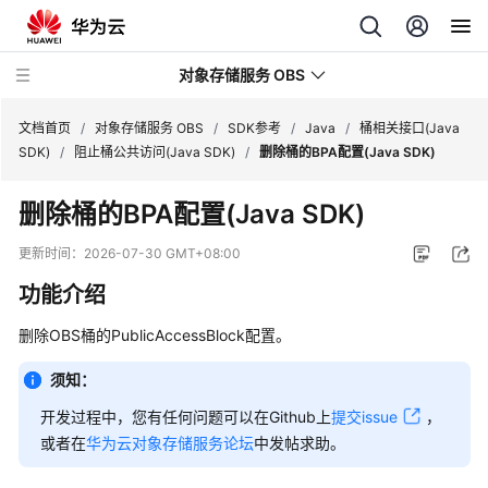
对象存储服务 OBS
文档首页
/
对象存储服务 OBS
/
SDK参考
/
Java
/
桶相关接口(Java
SDK)
/
阻止桶公共访问(Java SDK)
/
删除桶的BPA配置(Java SDK)
最
删除桶的BPA配置(Java SDK)
新
动
更新时间：
2026-07-30 GMT+08:00
态
功能介绍
服
删除OBS桶的PublicAccessBlock配置。
务
公
须知：
告
开发过程中，您有任何问题可以在Github上
提交issue
，
产
或者在
华为云对象存储服务论坛
中发帖求助。
品