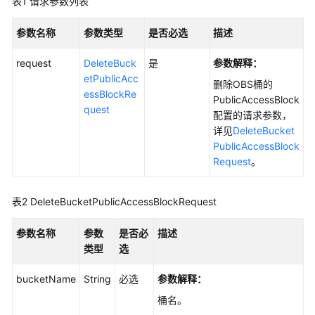
配
表1
请求参数列表
置
指
参数名称
参数类型
是否必选
描述
南
request
DeleteBuck
是
参数解释
：
etPublicAcc
工
删除OBS桶的
essBlockRe
具
PublicAccessBlock
quest
指
配置的请求参数，
南
详见
DeleteBucket
PublicAccessBlock
最
Request
。
佳
实
表2
DeleteBucketPublicAccessBlockRequest
践
参数名称
参数
是否必
描述
API
类型
选
参
考
bucketName
String
必选
参数解释
：
SDK
桶名。