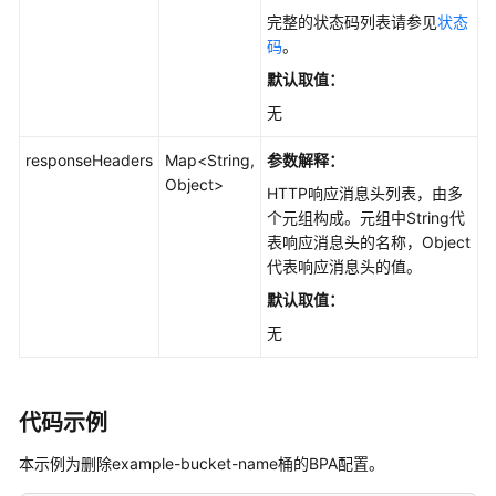
完整的状态码列表请参见
状态
码
。
快
速
默认取值：
入
无
门
(Java
responseHeaders
Map<String,
参数解释：
SDK)
Object>
HTTP响应消息头列表，由多
个元组构成。元组中String代
初
表响应消息头的名称，Object
始
代表响应消息头的值。
化
(Java
默认取值：
SDK)
无
桶
相
关
代码示例
接
本示例为删除example-bucket-name桶的BPA配置。
口
(Java