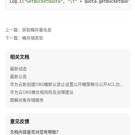
参
Log.i(
"GetBucketQuota"
, 
"\t"
 + quota.getBucketQuota(
考
SDK
概
上一篇：获取桶存量信息
述
下一篇：桶存储类型
Java
相关文档
Python
最新动态
C
最新公告
华为云新创建OBS桶默认禁止设置公开桶策略与公开ACL功能通知
Go
华为云OBS桶合规风险及治理建议
图解对象存储服务
BrowserJS
.NET
意见反馈
Android
文档内容是否对您有帮助？