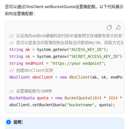
介
您可以通过ObsClient.setBucketQuota设置桶配额。以下代码展示
绍
如何设置桶配额：
计
费
说
// 认证用的ak和sk硬编码到代码中或者明文存储都有很大的安全风险
明
// 您可以登录访问管理控制台获取访问密钥AK/SK，获取方式请参见https://s
String
ak
=
 System.getenv(
"ACCESS_KEY_ID"
快
String
sk
=
 System.getenv(
"SECRET_ACCESS_KEY_ID"
速
String
endPoint
=
"https://your-endpoint"
入
// 创建ObsClient实例
门
ObsClient
obsClient
=
new
ObsClient
(ak, sk, endPoint
用
户
// 设置桶配额为100MB
指
BucketQuota
quota
=
new
BucketQuota
(
1024
 * 
1024
 * 
10
南
obsClient.setBucketQuota(
"bucketname"
, quota);
权
说明：
限