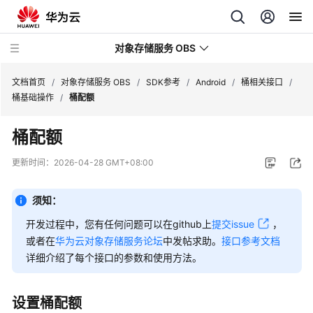
对象存储服务 OBS
文档首页
/
对象存储服务 OBS
/
SDK参考
/
Android
/
桶相关接口
/
桶基础操作
/
桶配额
最
桶配额
新
动
更新时间：
2026-04-28 GMT+08:00
态
须知：
服
务
开发过程中，您有任何问题可以在github上
提交issue
，
公
或者在
华为云对象存储服务论坛
中发帖求助。
接口参考文档
告
详细介绍了每个接口的参数和使用方法。
产
品
设置桶配额