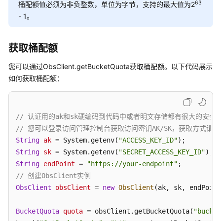
配
63
桶配额值必须为非负整数，单位为字节，支持的最大值为2
置
- 1。
指
南
获取桶配额
工
您可以通过ObsClient.getBucketQuota获取桶配额。以下代码展示
具
指
如何获取桶配额：
南
最
// 认证用的ak和sk硬编码到代码中或者明文存储都有很大的安全风险
佳
// 您可以登录访问管理控制台获取访问密钥AK/SK，获取方式请参见https://s
实
String
ak
=
 System.getenv(
"ACCESS_KEY_ID"
践
String
sk
=
 System.getenv(
"SECRET_ACCESS_KEY_ID"
String
endPoint
=
"https://your-endpoint"
API
// 创建ObsClient实例
参
ObsClient
考
obsClient
=
new
ObsClient
(ak, sk, endPoint
SDK
BucketQuota
quota
=
 obsClient.getBucketQuota(
"bucket