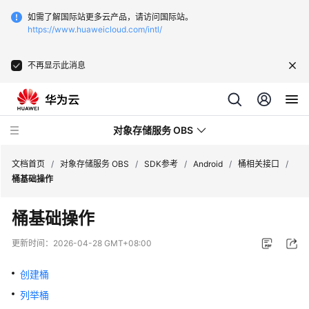
如需了解国际站更多云产品，请访问国际站。
https://www.huaweicloud.com/intl/
不再显示此消息
对象存储服务 OBS
文档首页
/
对象存储服务 OBS
/
SDK参考
/
Android
/
桶相关接口
/
桶基础操作
最
桶基础操作
新
动
更新时间：
2026-04-28 GMT+08:00
态
创建桶
服
列举桶
务