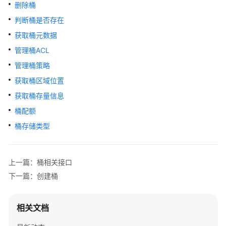
公
删除桶
告
判断桶是否存在
获取桶元数据
产
品
管理桶ACL
介
管理桶策略
绍
获取桶区域位置
计
获取桶存量信息
费
桶配额
说
桶存储类型
明
快
上一篇：桶相关接口
速
入
下一篇：创建桶
门
相关文档
用
户