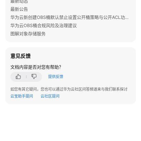
最新动态
指
最新公告
南
华为云新创建OBS桶默认禁止设置公开桶策略与公开ACL功能通知
权
华为云OBS桶合规风险及治理建议
限
图解对象存储服务
配
置
指
意见反馈
南
文档内容是否对您有帮助？
工
提供反馈
具
指
如您有其它疑问，您也可以通过华为云社区问答频道来与我们联系探讨
南
云宝助手提问
云社区提问
最
佳
实
践