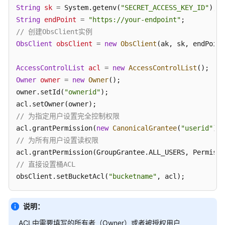
String
sk
=
 System.getenv(
"SECRET_ACCESS_KEY_ID"
String
endPoint
=
"https://your-endpoint"
// 创建ObsClient实例
ObsClient
obsClient
=
new
ObsClient
(ak, sk, endPoint
AccessControlList
acl
=
new
AccessControlList
Owner
owner
=
new
Owner
();

owner.setId(
"ownerid"
);

// 为指定用户设置完全控制权限
acl.grantPermission(
new
CanonicalGrantee
(
"userid"
// 为所有用户设置读权限
// 直接设置桶ACL
obsClient.setBucketAcl(
"bucketname"
, acl);
说明：
ACL中需要填写的所有者（Owner）或者被授权用户