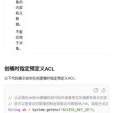
责
象的
任
内容
共
和元
担
数
据。
云
不能
服
应用
务
于对
等
象。
级
协
议
创桶时指定预定义ACL
（SLA）
以下代码展示如何在创建桶时指定预定义ACL：
白
皮
书
资
// 认证用的ak和sk硬编码到代码中或者明文存储都有很大的安全风险
源
// 您可以登录访问管理控制台获取访问密钥AK/SK，获取方式请参见https://s
String
ak
=
 System.getenv(
"ACCESS_KEY_ID"