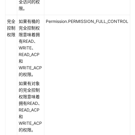
全访问的权
道
限。
快
完全
如果有桶的
Permission.PERMISSION_FULL_CONTROL
速
控制
完全控制权
入
权限
限意味着拥
门
有READ、
WRITE、
初
READ_ACP
始
和
化
WRITE_ACP
的权限。
桶
如果有对象
相
的完全控制
关
权限意味着
接
拥有READ、
口
READ_ACP
和
桶
WRITE_ACP
基
的权限。
础