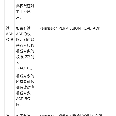
API
此权限在对
参
象上不适
考
用。
SDK
读
如果有读
Permission.PERMISSION_READ_ACP
参
ACP
ACP的权
考
权限
限，则可以
获取对应的
SDK
桶或对象的
概
权限控制列
述
表
（ACL）。
Java
桶或对象的
所有者永远
Python
拥有读对应
桶或对象
C
ACP的权
限。
Go
写
如果有写
Permission.PERMISSION_WRITE_ACP