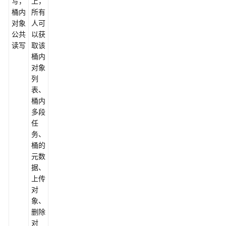
写，
上，
PHP
桶内
所有
对象
人可
Node.js
公共
以获
读写
取该
Harmony（公
桶内
测）
对象
列
场
表、
景
桶内
代
多段
码
任
示
务、
例
桶的
元数
常
据、
见
上传
问
对
题
象、
删除
视
对