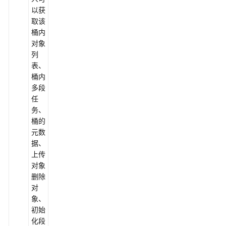
以获
桶
取该
存
桶内
储
对象
类
列
型
表、
桶内
多
多段
版
任
本
务、
控
桶的
制
元数
据、
上传
生
对象
命
删除
周
对
期
象、
管
初始
理
化段