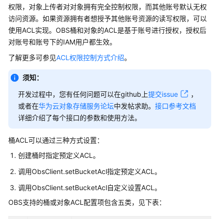
公
权限，对象上传者对对象拥有完全控制权限，而其他账号默认无权
告
访问资源。如果资源拥有者想授予其他账号资源的读写权限，可以
使用ACL实现。OBS桶和对象的ACL是基于账号进行授权，授权后
产
对账号和账号下的IAM用户都生效。
品
了解更多可参见
ACL权限控制方式介绍
。
介
绍
须知：
计
开发过程中，您有任何问题可以在github上
提交issue
，
费
或者在
华为云对象存储服务论坛
中发帖求助。
接口参考文档
说
详细介绍了每个接口的参数和使用方法。
明
桶ACL可以通过三种方式设置：
快
创建桶时指定预定义ACL。
速
入
调用ObsClient.setBucketAcl指定预定义ACL。
门
调用ObsClient.setBucketAcl自定义设置ACL。
用
OBS支持的桶或对象ACL配置项包含五类，见下表：
户