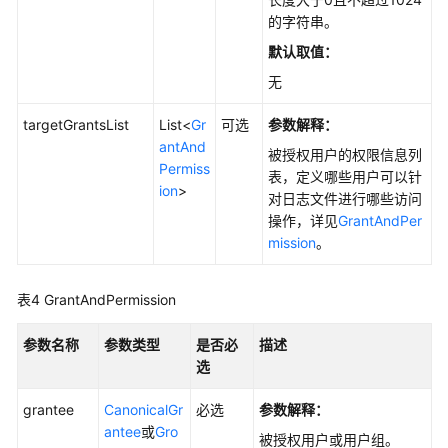
桶
的字符串。
存
默认取值：
量
无
信
息
targetGrantsList
List<
Gr
可选
参数解释：
(Java
antAnd
SDK)
被授权用户的权限信息列
Permiss
表，定义哪些用户可以针
ion
>
对日志文件进行哪些访问
桶
操作，详见
GrantAndPer
标
mission
。
签
管
理
表4
GrantAndPermission
(Java
SDK)
参数名称
参数类型
是否必
描述
选
桶
清
grantee
CanonicalGr
必选
参数解释：
单
antee
或
Gro
被授权用户或用户组。
(Java