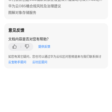
// 其他异常信息打印
华为云OBS桶合规风险及治理建议
            e.printStackTrace();

BrowserJS
        }

图解对象存储服务
    }

.NET
意见反馈
Android
文档内容是否对您有帮助？
iOS
提供反馈
PHP
如您有其它疑问，您也可以通过华为云社区问答频道来与我们联系探讨
云宝助手提问
云社区提问
Node.js
Harmony（公
测）
场
景
代
码