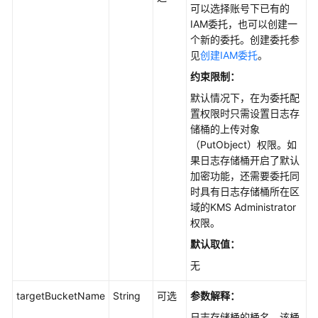
载
可以选择账号下已有的
与
IAM委托，也可以创建一
安
个新的委托。创建委托参
装
见
创建IAM委托
。
SDK(Java
约束限制：
SDK)
默认情况下，在为委托配
置权限时只需设置日志存
快
储桶的上传对象
速
（PutObject）权限。如
入
果日志存储桶开启了默认
门
加密功能，还需要委托同
(Java
时具有日志存储桶所在区
SDK)
域的KMS Administrator
权限。
初
始
默认取值：
化
无
(Java
SDK)
targetBucketName
String
可选
参数解释：
日志存储桶的桶名，该桶