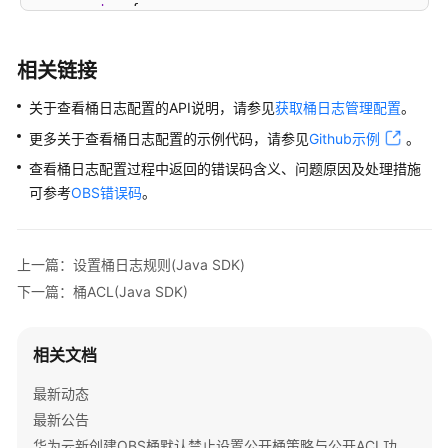
try
 {

异
// 查看桶日志配置
常
BucketLoggingConfiguration
config
=
 obs
相关链接
            System.out.println(
处
"TargetBucketName:"
 
            System.out.println(
理
"LogfilePrefix:"
 + c
关于查看桶日志配置的API说明，请参见
获取桶日志管理配置
。
            System.out.println(
(Java
"getBucketLogging su
更多关于查看桶日志配置的示例代码，请参见
Github示例
。
        } 
SDK)
catch
 (ObsException e) {

            System.out.println(
"getBucketLogging fa
查看桶日志配置过程中返回的错误码含义、问题原因及处理措施
// 请求失败,打印http状态码
常
可参考
OBS错误码
。
            System.out.println(
"HTTP Code:"
 + e.get
见
// 请求失败,打印服务端错误码
问
            System.out.println(
"Error Code:"
 + e.ge
题
上一篇：设置桶日志规则(Java SDK)
// 请求失败,打印详细错误信息
(Java
下一篇：桶ACL(Java SDK)
            System.out.println(
"Error Message:"
 + e
SDK)
// 请求失败,打印请求id
            System.out.println(
"Request ID:"
 + e.ge
Python
相关文档
            System.out.println(
"Host ID:"
 + e.getErr
            e.printStackTrace();

C
最新动态
        } 
catch
 (Exception e) {

最新公告
            System.out.println(
"getBucketLogging fa
Go
华为云新创建OBS桶默认禁止设置公开桶策略与公开ACL功能通知