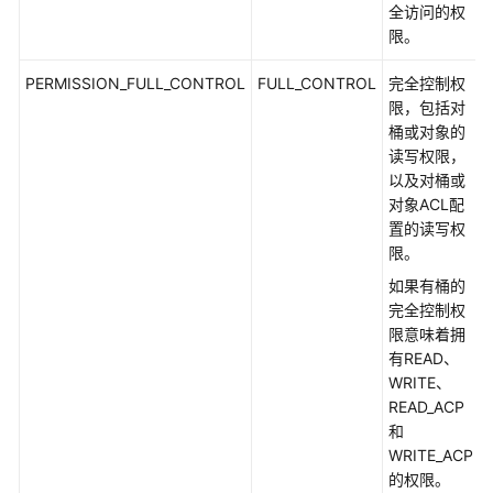
全访问的权
限。
在
线
PERMISSION_FULL_CONTROL
FULL_CONTROL
完全控制权
解
限，包括对
压
桶或对象的
策
读写权限，
略
以及对桶或
(Java
对象ACL配
SDK)
置的读写权
限。
DIS
如果有桶的
通
完全控制权
知
限意味着拥
策
有READ、
略
WRITE、
(Java
READ_ACP
SDK)
和
WRITE_ACP
OPTIONS
的权限。
桶