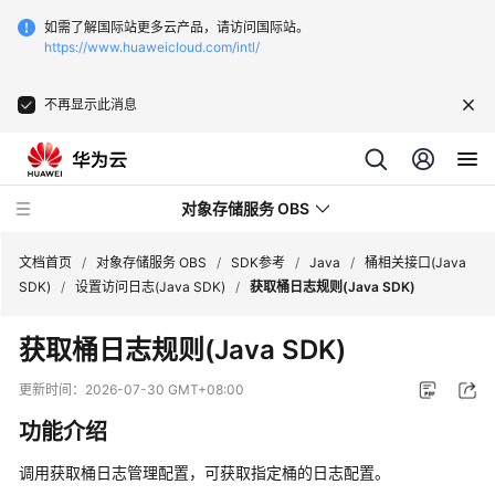
如需了解国际站更多云产品，请访问国际站。
https://www.huaweicloud.com/intl/
不再显示此消息
对象存储服务 OBS
文档首页
/
对象存储服务 OBS
/
SDK参考
/
Java
/
桶相关接口(Java
SDK)
/
设置访问日志(Java SDK)
/
获取桶日志规则(Java SDK)
最
获取桶日志规则(Java SDK)
新
动
更新时间：
2026-07-30 GMT+08:00
态
功能介绍
服
调用获取桶日志管理配置，可获取指定桶的日志配置。
务