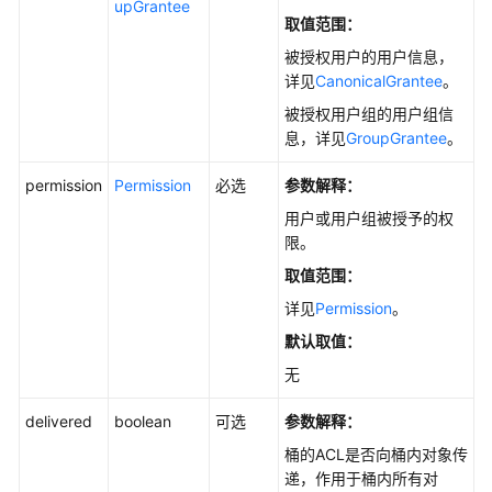
upGrantee
SDK)
取值范围：
被授权用户的用户信息，
设
详见
CanonicalGrantee
。
置
被授权用户组的用户组信
访
息，详见
GroupGrantee
。
问
日
permission
Permission
必选
参数解释：
志
(Java
用户或用户组被授予的权
SDK)
限。
取值范围：
日
详见
Permission
。
志
简
默认取值：
介
无
(Java
SDK)
delivered
boolean
可选
参数解释：
桶的ACL是否向桶内对象传
设
递，作用于桶内所有对
置