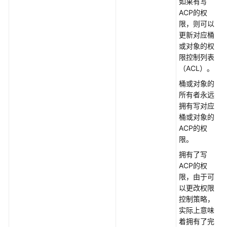
如果有写
理
ACP的权
(Java
限，则可以
SDK)
更新对应桶
或对象的权
多
限控制列表
版
（ACL）。
本
桶或对象的
控
所有者永远
制
拥有写对应
(Java
桶或对象的
SDK)
ACP的权
限。
桶
拥有了写
级
ACP的权
对
限，由于可
象
以更改权限
锁
控制策略，
定
实际上意味
(Java
着拥有了完
SDK)