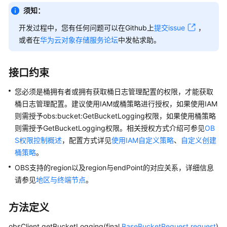
公
须知：
告
开发过程中，您有任何问题可以在Github上
提交issue
，
产
或者在
华为云对象存储服务论坛
中发帖求助。
品
介
接口约束
绍
您必须是桶拥有者或拥有获取桶日志管理配置的权限，才能获取
计
桶日志管理配置。建议使用IAM或桶策略进行授权，如果使用IAM
费
则需授予obs:bucket:GetBucketLogging权限，如果使用桶策略
说
则需授予GetBucketLogging权限。相关授权方式介绍可参见
OB
明
S权限控制概述
，配置方式详见
使用IAM自定义策略
、
自定义创建
桶策略
快
。
速
OBS支持的region以及region与endPoint的对应关系，详细信息
入
请参见
地区与终端节点
。
门
方法定义
用
户
obsClient.getBucketLogging(final
BaseBucketRequest
request
)