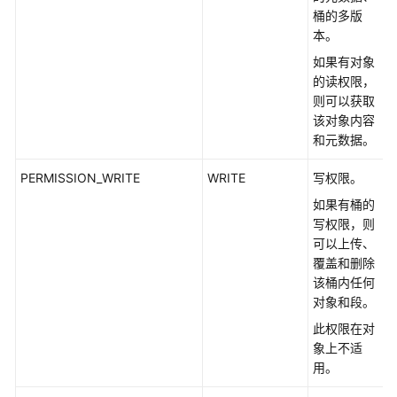
SDK)
桶的多版
本。
并
如果有对象
行
的读权限，
文
则可以获取
件
该对象内容
系
和元数据。
统
(Java
PERMISSION_WRITE
WRITE
写权限。
SDK)
如果有桶的
事
写权限，则
件
可以上传、
通
覆盖和删除
知
该桶内任何
(Java
对象和段。
SDK)
此权限在对
象上不适
跨
用。
域