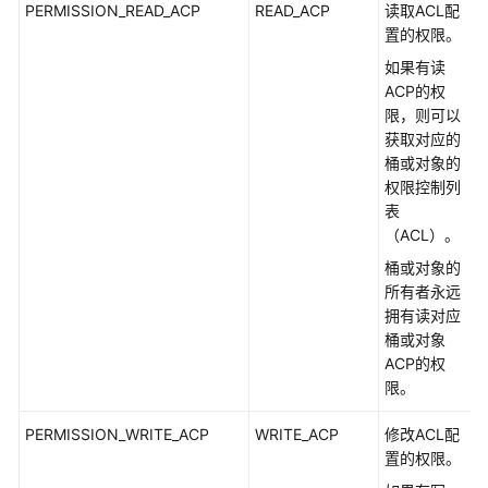
资
PERMISSION_READ_ACP
READ_ACP
读取ACL配
源
置的权限。
共
如果有读
享
ACP的权
(Java
限，则可以
SDK)
获取对应的
桶或对象的
静
权限控制列
态
表
网
（ACL）。
站
桶或对象的
托
所有者永远
管
拥有读对应
(Java
桶或对象
SDK)
ACP的权
限。
生
命
PERMISSION_WRITE_ACP
WRITE_ACP
修改ACL配
周
置的权限。
期
管