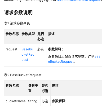
指
南
请求参数说明
权
表1
请求参数列表
限
配
参数名称
置
参数类型
是否
描述
指
必选
南
request
BaseBu
必选
参数解释
：
cketReq
工
查看桶日志配置请求参数，详见
Bas
uest
具
eBucketRequest
。
指
南
表2
BaseBucketRequest
最
参数名称
参数类
是否
描述
佳
型
必选
实
践
bucketName
String
必选
参数解释
：