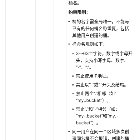
API
桶名。
参
约束限制：
考
桶的名字需全局唯一，不能与
已有的任何桶名称重复，包括
SDK
其他用户创建的桶。
参
桶命名规则如下：
考
3～63个字符，数字或字母开
SDK
头，支持小写字母、数字、
概
“-”、“.”。
述
禁止使用IP地址。
禁止以“-”或“.”开头及结尾。
Java
禁止两个“.”相邻（如：
“my..bucket”）。
使
用
禁止“.”和“-”相邻（如：
前
“my-.bucket”和“my.-
须
bucket”）。
知
同一用户在同一个区域多次创
(Java
建同名桶不会报错，创建的桶