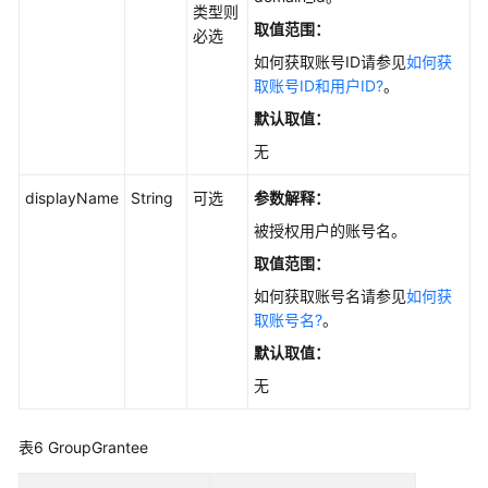
类型则
SDK)
取值范围：
必选
如何获取账号ID请参见
如何获
桶
取账号ID和用户ID?
。
策
略
默认取值：
(Java
无
SDK)
displayName
String
可选
参数解释：
阻
被授权用户的账号名。
止
桶
取值范围：
公
如何获取账号名请参见
如何获
共
取账号名?
。
访
问
默认取值：
(Java
无
SDK)
表6
GroupGrantee
服
务