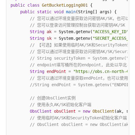
public
class
GetBucketLogging001
 {

发
public
static
void
main
(String[] args)
 {

送
// 您可以通过环境变量获取访问密钥AK/SK，也可
请
// 您可以登录访问管理控制台获取访问密钥AK/SK
求
String
ak
=
 System.getenv(
"ACCESS_KEY_ID"
);

时
String
sk
=
 System.getenv(
"SECRET_ACCESS_KE
添
// 【可选】如果使用临时AK/SK和SecurityTo
加
// 您可以通过环境变量获取访问密钥AK/SK/Securi
自
// String securityToken = System.getenv("SE
定
// endpoint填写桶所在的endpoint, 此处以
义
String
endPoint
=
"https://obs.cn-north-4.m
头
// 您可以通过环境变量获取endPoint，也可以使用
域
//String endPoint = System.getenv("ENDPOINT
问
// 创建ObsClient实例
题
// 使用永久AK/SK初始化客户端
定
ObsClient
obsClient
=
new
ObsClient
(ak, sk, 
位
// 使用临时AK/SK和SecurityToken初始化客户端
(Java
// ObsClient obsClient = new ObsClient(ak, 
SDK)