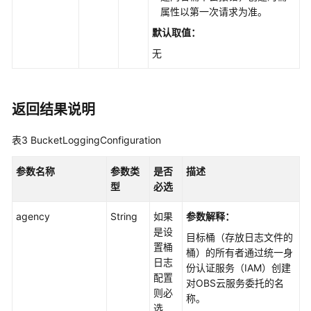
SDK)
属性以第一次请求为准。
默认取值：
Java
无
SDK
接
口
概
返回结果说明
览
(Java
表3
BucketLoggingConfiguration
SDK)
参数名称
参数类
是否
描述
使
型
必选
用
前
agency
String
如果
参数解释：
准
是设
目标桶（存放日志文件的
备
置桶
桶）的所有者通过统一身
(Java
日志
份认证服务（IAM）创建
SDK)
配置
对OBS云服务委托的名
则必
称。
下
选