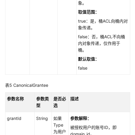
象。
桶
日
取值范围：
志
true：是，桶ACL向桶内对
规
象传递。
则
false：否，桶ACL不向桶
(Java
内对象传递，仅作用于
SDK)
桶。
获
默认取值：
取
false
桶
日
志
表5
CanonicalGrantee
规
则
参数名称
参数类
是否必
描述
(Java
型
选
SDK)
grantId
String
如果
参数解释：
Type
桶
被授权用户的账号ID，即
为用户
ACL(Java
domain_id。