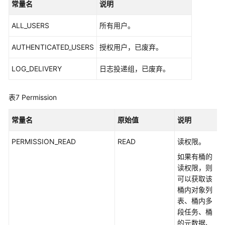
常量名
说明
端
加
ALL_USERS
所有用户。
密
(Java
AUTHENTICATED_USERS
授权用户，已废弃。
SDK)
LOG_DELIVERY
日志投递组，已废弃。
客
户
端
表7
Permission
加
密
常量名
原始值
说明
(Java
SDK)
PERMISSION_READ
READ
读权限。
如果有桶的
自
读权限，则
定
可以获取该
义
桶内对象列
域
表、桶内多
名
段任务、桶
(Java
的元数据、