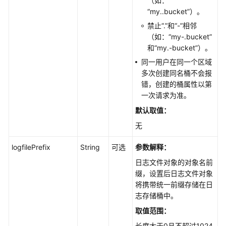
（如：
认
“my..bucket”）。
存
储
禁止“.”和“-”相邻
类
（如：“my-.bucket”
别
和“my.-bucket”）。
(Java
同一用户在同一个区域
SDK)
多次创建同名桶不会报
错，创建的桶属性以第
归
一次请求为准。
档
默认取值：
直
读
无
(Java
SDK)
logfilePrefix
String
可选
参数解释：
日志文件对象的对象名前
桶
缀，设置后日志文件对象
配
将携带统一前缀存储在日
额
志存储桶中。
(Java
取值范围：
SDK)
长度大于0且不超过1024