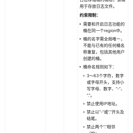
桶
用于存放日志文件。
相
关
约束限制：
接
需要和开启日志功能的
口
桶在同一个region中。
(Java
桶的名字需全局唯一，
SDK)
不能与已有的任何桶名
称重复，包括其他用户
桶
创建的桶。
的
桶命名规则如下：
基
本
3～63个字符，数字
操
或字母开头，支持小
作
写字母、数字、“-”、
(Java
“.”。
SDK)
禁止使用IP地址。
禁止以“-”或“.”开头及
桶
结尾。
的
禁止两个“.”相邻
默