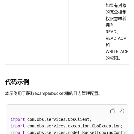
(Java
如果有对象
SDK)
的完全控制
权限意味着
对
拥有
象
READ、
相
READ_ACP
关
和
接
WRITE_ACP
口
的权限。
(Java
SDK)
代码示例
临
时
本示例用于获取examplebucket桶的日志管理配置。
授
权
访
问
import
(Java
import
SDK)
import