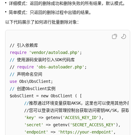
参
详细模式：返回的删除成功和删除失败的所有结果，默认模式。
考
简单模式：只返回的删除过程中出错的结果。
SDK
以下代码展示了如何进行批量删除对象：
概
述
Java
require
'vendor/autoload.php'
//
 使用源码安装时引入SDK代码库

Python
// 
require
'obs-autoloader.php'
//
C
use
//
 创建ObsClient实例

Go
$obsClient = new ObsClient ( [ 

//
推荐通过环境变量获取AKSK，这里也可以使用其他外部
BrowserJS
      //您可以登录访问管理控制台获取访问密钥AK/SK，获取方式
.NET
'key'
 => getenv(
'ACCESS_KEY_ID'
),

'secret'
 => getenv(
'SECRET_ACCESS_KEY'
),

Android
'endpoint'
 => 
'https://your-endpoint'
,
