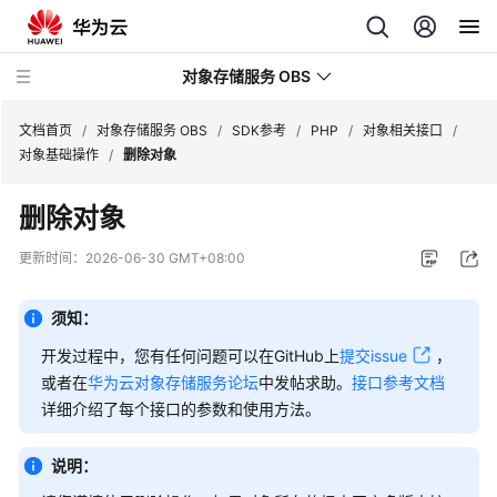
对象存储服务 OBS
文档首页
/
对象存储服务 OBS
/
SDK参考
/
PHP
/
对象相关接口
/
对象基础操作
/
删除对象
最
删除对象
新
动
更新时间：
2026-06-30 GMT+08:00
态
须知：
服
务
开发过程中，您有任何问题可以在GitHub上
提交issue
，
公
或者在
华为云对象存储服务论坛
中发帖求助。
接口参考文档
告
详细介绍了每个接口的参数和使用方法。
产
说明：
品