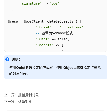
'signature'
 => 
'obs'
iOS
] );

PHP
$resp = $obsClient->deleteObjects ( [ 

'Bucket'
 => 
'bucketname'
,

使
//
 设置为verbose模式

用
'Quiet'
 => false,

前
'Objects'
 => [ 

须
                           [ 

知
'Key'
 => 
'o
说明：
'VersionId'
SDK
使用
Quiet参数
指定响应模式；使用
Objects参数
指定待删除
                           ],

下
的对象列表。
                           [ 

载
'Key'
 => 
'o
示
'VersionId'
例
                           ] 

上一篇：批量复制对象
程
              ] 

下一篇：列举对象
序
printf
 ( 
"RequestId:%s\n"
, $resp [
'RequestId'