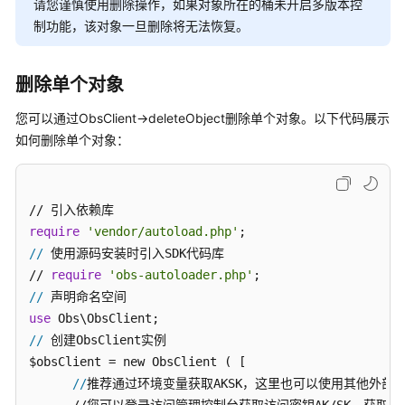
介
请您谨慎使用删除操作，如果对象所在的桶未开启多版本控
绍
制功能，该对象一旦删除将无法恢复。
计
删除单个对象
费
说
您可以通过ObsClient->deleteObject删除单个对象。以下代码展示
明
如何删除单个对象：
快
速
入
门
require
'vendor/autoload.php'
//
 使用源码安装时引入SDK代码库

用
// 
require
'obs-autoloader.php'
户
//
指
use
南
//
 创建ObsClient实例

$obsClient = new ObsClient ( [ 

权
//
推荐通过环境变量获取AKSK，这里也可以使用其他外部
限