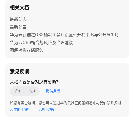
技
//
相关文档
术
printf
 ( 
"Deleteds:\n"
支
最新动态
foreach
 ( $resp [
'Deleteds'
] as $index => $deleted )
持
最新公告
printf
 ( 
"Deleteds[%d]"
, $index + 
1
 );

渠
华为云新创建OBS桶默认禁止设置公开桶策略与公开ACL功能通知
printf
 ( 
"Key:%s\n"
, $deleted [
'Key'
] );

道
华为云OBS桶合规风险及治理建议
printf
 ( 
"VersionId:%s\n"
, $deleted [
'Version
printf
 ( 
"DeleteMarker:%s\n"
, $deleted [
'Dele
图解对象存储服务
快
printf
 ( 
"DeleteMarkerVersionId:%s\n"
, $delet
速
入
}

门
意见反馈
printf
 ( 
"Errors:\n"
文档内容是否对您有帮助？
初
foreach
 ( $resp [
'Errors'
] as $index => $error ) {

始
提供反馈
printf
 ( 
"Errors[%d]"
, $index + 
1
 );

化
printf
 ( 
"Key:%s\n"
, $error [
'Key'
] );

如您有其它疑问，您也可以通过华为云社区问答频道来与我们联系探讨
printf
 ( 
"VersionId:%s\n"
, $$error [
'VersionI
云宝助手提问
云社区提问
桶
printf
 ( 
"Code:%s\n"
, $error [
'Code'
] );

相
printf
 ( 
"Message:%s\n"
, $error [
'Message'
] )
关
}
接