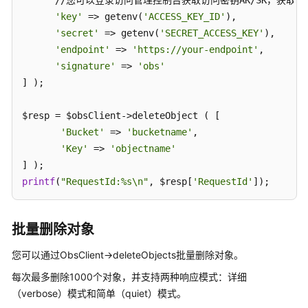
      //您可以登录访问管理控制台获取访问密钥AK/SK，获取方式
配
置
'key'
 => getenv(
'ACCESS_KEY_ID'
),

指
'secret'
 => getenv(
'SECRET_ACCESS_KEY'
),

南
'endpoint'
 => 
'https://your-endpoint'
,

'signature'
 => 
'obs'
工
] );

具
指
$resp = $obsClient->deleteObject ( [

南
'Bucket'
 => 
'bucketname'
,

'Key'
 => 
'objectname'
最
佳
printf
(
"RequestId:%s\n"
, $resp[
'RequestId'
]);
实
践
批量删除对象
API
参
您可以通过ObsClient->deleteObjects批量删除对象。
考
每次最多删除1000个对象，并支持两种响应模式：详细
（verbose）模式和简单（quiet）模式。
SDK