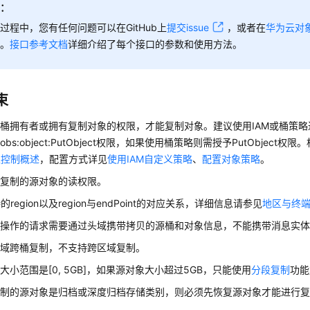
知：
过程中，您有任何问题可以在GitHub上
提交issue
，或者在
华为云对
助。
接口参考文档
详细介绍了每个接口的参数和使用方法。
束
桶拥有者或拥有复制对象的权限，才能复制对象。建议使用IAM或桶策略
bs:object:PutObject权限，如果使用桶策略则需授予PutObject
限控制概述
，配置方式详见
使用IAM自定义策略
、
配置对象策略
。
待复制的源对象的读权限。
的region以及region与endPoint的对应关系，详细信息请参见
地区与终
象操作的请求需要通过头域携带拷贝的源桶和对象信息，不能携带消息实
区域跨桶复制，不支持跨区域复制。
大小范围是[0, 5GB]，如果源对象大小超过5GB，只能使用
分段复制
功能
复制的源对象是归档或深度归档存储类别，则必须先恢复源对象才能进行