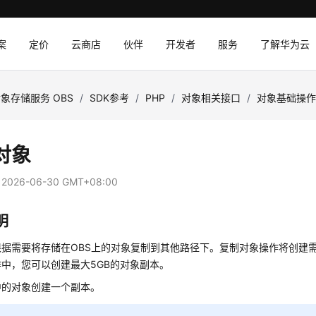
案
定价
云商店
伙伴
开发者
服务
了解华为云
象存储服务 OBS
/
SDK参考
/
PHP
/
对象相关接口
/
对象基础操
对象
：
2026-06-30 GMT+08:00
明
根据需要将存储在OBS上的对象复制到其他路径下。复制对象操作将创建
中，您可以创建最大5GB的对象副本。
中的对象创建一个副本。