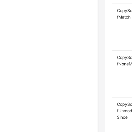
CopySo
fMatch
CopySo
fNoneM
CopySo
fUnmod
Since