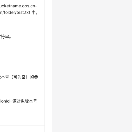
tname.obs.cn-
/folder/test.txt 中，
字符串。
版本号（可为空）的参
ionId=源对象版本号