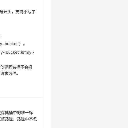
字母开头，支持小写字
尾。
.bucket”）。
.bucket”和“my.-
次创建同名桶不会报
次请求为准。
在存储桶中的唯一标
完整路径，路径中不包