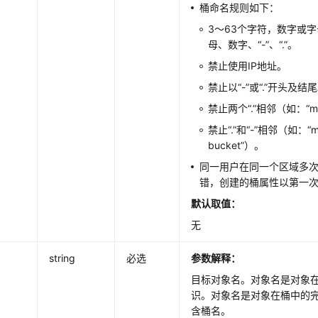
桶命名规则如下：
3～63个字符，数字或
母、数字、“-”、“.”。
禁止使用IP地址。
禁止以“-”或“.”开头及结
禁止两个“.”相邻（如：“my.
禁止“.”和“-”相邻（如：“my-
bucket”）。
同一用户在同一个区域多
错，创建的桶属性以第一
默认取值：
无
string
必选
参数解释：
目标对象名。对象名是对象
识。对象名是对象在桶中的
含桶名。