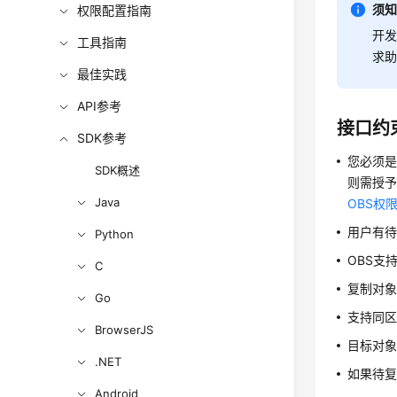
须
权限配置指南
开发
工具指南
求
最佳实践
API参考
接口约
SDK参考
您必须是
SDK概述
则需授予o
Java
OBS权
用户有
Python
OBS支持
C
复制对
Go
支持同
BrowserJS
目标对象
.NET
如果待
Android