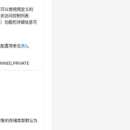
您可以使用预定义的
有关访问控制列表
t，ACL）功能的详细信息可
选配置项参见
表2
。
CANNED_PRIVATE
。
对象的存储类型默认为