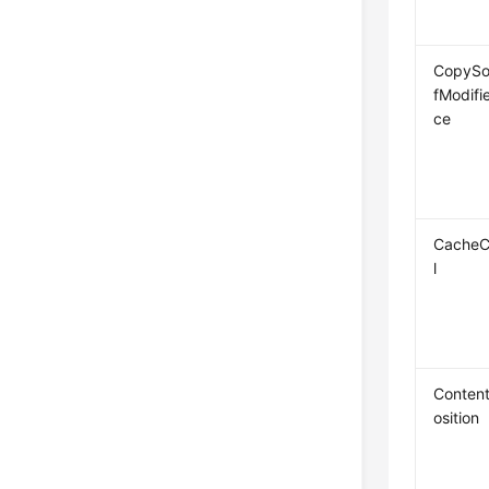
CopySo
fModifi
ce
CacheC
l
Conten
osition