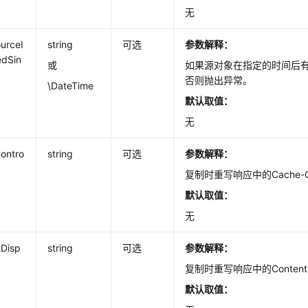
无
urceI
string
可选
参数解释：
edSin
或
如果源对象在指定的时间后
否则抛出异常。
\DateTime
默认取值：
无
ontro
string
可选
参数解释：
复制时重写响应中的Cache-Co
默认取值：
无
tDisp
string
可选
参数解释：
复制时重写响应中的Content-D
默认取值：