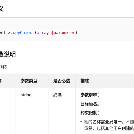
义
ent->
copyObject
(
array
$parameter
)
数说明
数列表
称
参数类型
是否必选
描述
string
必选
参数解释
：
目标桶名。
约束限制：
桶的名称需全局唯一，不
重复，包括其他用户创建