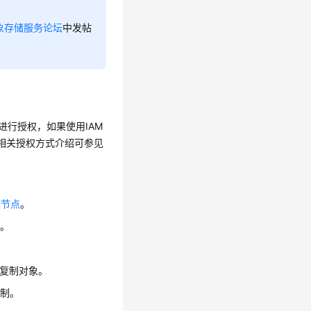
象存储服务论坛
中发帖
进行授权，如果使用IAM
权限。相关授权方式介绍可参见
端节点
。
体。
复制对象。
复制。