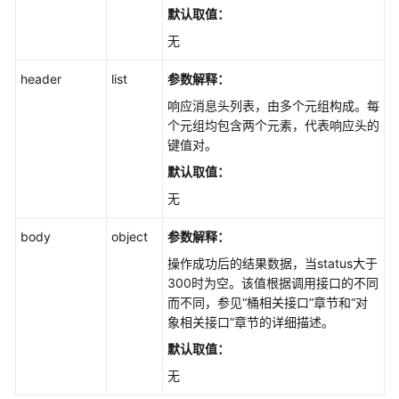
默认取值：
消
无
息
通
header
list
参数解释：
知
(Python
响应消息头列表，由多个元组构成。每
SDK)
个元组均包含两个元素，代表响应头的
键值对。
桶
默认取值：
标
无
签
(Python
body
object
参数解释：
SDK)
操作成功后的结果数据，当status大于
300时为空。该值根据调用接口的不同
服
而不同，参见“桶相关接口”章节和“对
务
象相关接口”章节的详细描述。
端
加
默认取值：
密
无
(Python