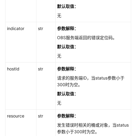
站
默认取值：
托
无
管
(Python
indicator
str
参数解释：
SDK)
OBS服务端返回的错误定位码。
多
默认取值：
版
无
本
控
hostId
str
参数解释：
制
(Python
请求的服务端ID，当status参数小于
SDK)
300时为空。
默认取值：
跨
无
域
访
resource
str
参数解释：
问
CORS(Python
发生错误时相关的桶或对象，当status
SDK)
参数小于300时为空。