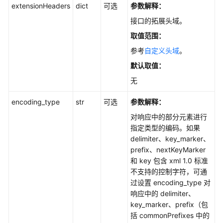
extensionHeaders
dict
可选
参数解释：
接口的拓展头域。
获
取
取值范围：
桶
参考
自定义头域
。
列
表
默认取值：
(Python
无
SDK)
encoding_type
str
可选
参数解释：
判
对响应中的部分元素进行
断
指定类型的编码。如果
桶
delimiter、key_marker、
是
prefix、nextKeyMarker
否
和 key 包含 xml 1.0 标准
存
不支持的控制字符，可通
在
过设置 encoding_type 对
(Python
响应中的 delimiter、
SDK)
key_marker、prefix（包
括 commonPrefixes 中的
列