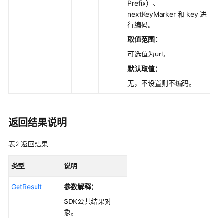
Prefix）、
举
nextKeyMarker 和 key 进
桶
行编码。
内
取值范围：
多
版
可选值为url。
本
默认取值：
对
无，不设置则不编码。
象
(Python
SDK)
返回结果说明
桶
存
表2
返回结果
量
信
类型
说明
息
(Python
GetResult
参数解释：
SDK)
SDK公共结果对
象。
桶