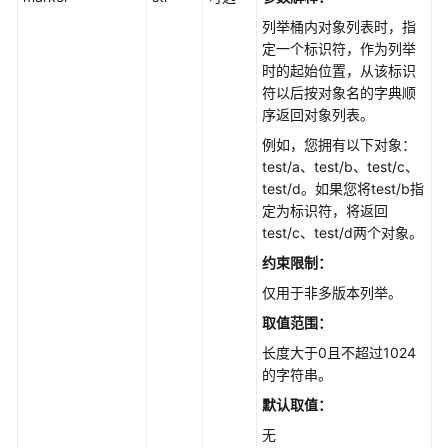
载
列举桶内对象列表时，指
与
定一个标识符，作为列举
安
时的起始位置，从该标识
装
符以后按对象名的字典顺
SDK(Python
序返回对象列表。
SDK)
例如，您拥有以下对象：
快
test/a、test/b、test/c、
速
test/d。如果您将test/b指
入
定为标识符，将返回
门
test/c、test/d两个对象。
(Python
约束限制：
SDK)
仅用于非多版本列举。
初
取值范围：
始
长度大于0且不超过1024
化
的字符串。
(Python
默认取值：
SDK)
无