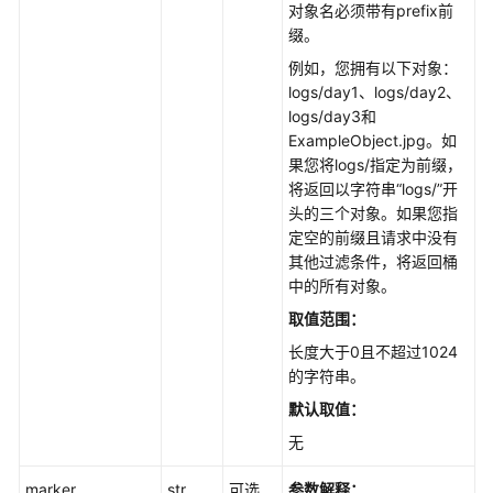
对象名必须带有prefix前
知
缀。
(Python
SDK)
例如，您拥有以下对象：
logs/day1、logs/day2、
Python
logs/day3和
SDK
ExampleObject.jpg。如
接
果您将logs/指定为前缀，
口
将返回以字符串“logs/”开
概
头的三个对象。如果您指
览
定空的前缀且请求中没有
其他过滤条件，将返回桶
使
中的所有对象。
用
取值范围：
前
长度大于0且不超过1024
准
的字符串。
备
(Python
默认取值：
SDK)
无
下
marker
str
可选
参数解释：