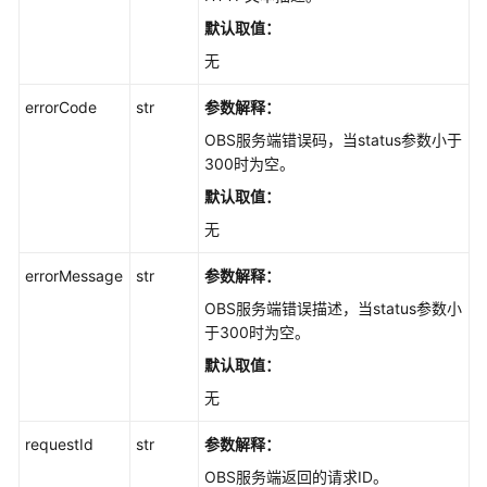
志
默认取值：
(Python
SDK)
无
errorCode
str
参数解释：
桶
策
OBS服务端错误码，当status参数小于
略
300时为空。
(Python
默认取值：
SDK)
无
生
errorMessage
str
参数解释：
命
周
OBS服务端错误描述，当status参数小
期
于300时为空。
(Python
默认取值：
SDK)
无
静
requestId
str
参数解释：
态
网
OBS服务端返回的请求ID。