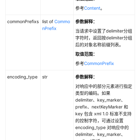
级
参考
Content
。
协
议
commonPrefixs
list of
Commo
参数解释：
（SLA）
nPrefix
当请求中设置了delimiter分组
字符时，返回按delimiter分组
白
后的对象名称前缀列表。
皮
书
取值范围：
资
参考
CommonPrefix
源
encoding_type
str
参数解释：
支
对响应中的部分元素进行指定
持
类型的编码。如果
区
delimiter、key_marker、
域
prefix、nextKeyMarker 和
key 包含 xml 1.0 标准不支持
系
的控制字符，可通过设置
统
encoding_type 对响应中的
权
delimiter、key_marker、
限