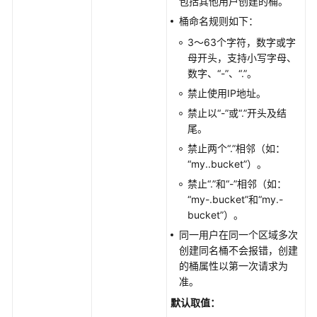
自
包括其他用户创建的桶。
定
桶命名规则如下：
义
3～63个字符，数字或字
域
母开头，支持小写字母、
名
数字、“-”、“.”。
(Python
禁止使用IP地址。
SDK)
禁止以“-”或“.”开头及结
并
尾。
行
禁止两个“.”相邻（如：
文
“my..bucket”）。
件
禁止“.”和“-”相邻（如：
系
“my-.bucket”和“my.-
统
bucket”）。
(Python
同一用户在同一个区域多次
SDK)
创建同名桶不会报错，创建
的桶属性以第一次请求为
桶
准。
清
单
默认取值：
(Python