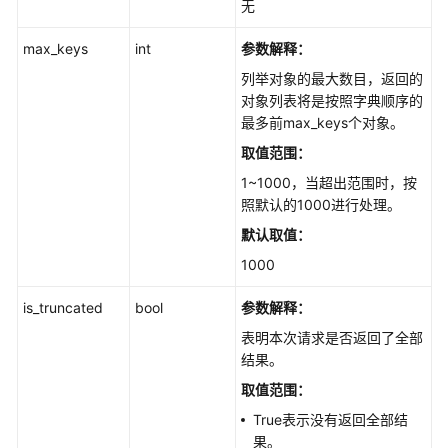
无
代
码
max_keys
int
参数解释：
示
列举对象的最大数目，返回的
例
对象列表将是按照字典顺序的
最多前max_keys个对象。
常
见
取值范围：
问
1~1000，当超出范围时，按
题
照默认的1000进行处理。
默认取值：
视
频
1000
帮
is_truncated
bool
参数解释：
助
表明本次请求是否返回了全部
文
结果。
档
取值范围：
下
True表示没有返回全部结
载
果。