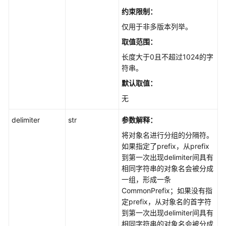
数
约束限制：
据
仅用于非多版本列举。
类
型
取值范围：
长度大于0且不超过1024的字
异
符串。
常
默认取值：
处
理
无
(Python
SDK)
delimiter
str
参数解释：
将对象名进行分组的分隔符。
常
如果指定了prefix，从prefix
见
到第一次出现delimiter间具有
问
相同字符串的对象名会被分成
题
一组，形成一条
(Python
CommonPrefix；如果没有指
SDK)
定prefix，从对象名的首字符
到第一次出现delimiter间具有
C
相同字符串的对象名会被分成