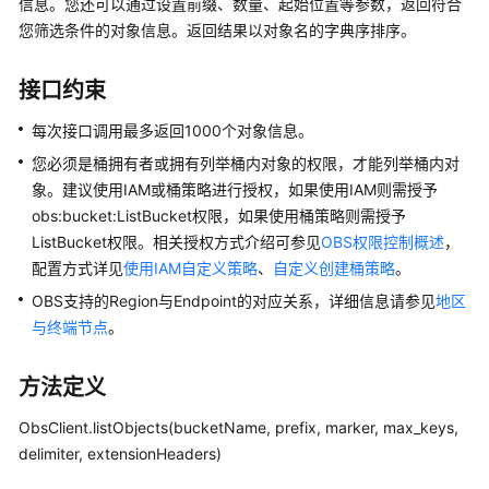
信息。您还可以通过设置前缀、数量、起始位置等参数，返回符合
公
您筛选条件的对象信息。返回结果以对象名的字典序排序。
告
产
接口约束
品
每次接口调用最多返回1000个对象信息。
介
绍
您必须是桶拥有者或拥有列举桶内对象的权限，才能列举桶内对
象。建议使用IAM或桶策略进行授权，如果使用IAM则需授予
计
obs:bucket:ListBucket权限，如果使用桶策略则需授予
费
ListBucket权限。相关授权方式介绍可参见
OBS权限控制概述
，
说
配置方式详见
使用IAM自定义策略
、
自定义创建桶策略
。
明
OBS支持的Region与Endpoint的对应关系，详细信息请参见
地区
与终端节点
。
快
速
入
方法定义
门
ObsClient.listObjects(bucketName, prefix, marker, max_keys,
用
delimiter, extensionHeaders)
户