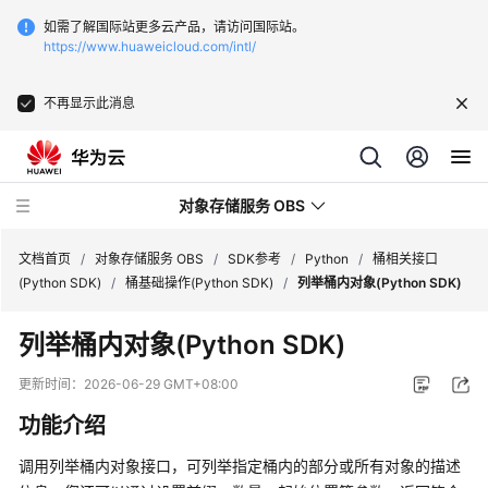
如需了解国际站更多云产品，请访问国际站。
https://www.huaweicloud.com/intl/
不再显示此消息
对象存储服务 OBS
文档首页
/
对象存储服务 OBS
/
SDK参考
/
Python
/
桶相关接口
(Python SDK)
/
桶基础操作(Python SDK)
/
列举桶内对象(Python SDK)
最
列举桶内对象(Python SDK)
新
动
更新时间：
2026-06-29 GMT+08:00
态
功能介绍
服
调用列举桶内对象接口，可列举指定桶内的部分或所有对象的描述
务