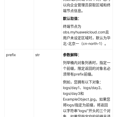
压
以向企业管理员获取区域和终
策
端节点信息。
略
默认取值：
(Python
终端节点为
SDK)
obs.myhuaweicloud.com且
用户未设定区域时，默认为华
桶
北-北京一（cn-north-1）。
级
对
prefix
str
参数解释：
象
锁
列举桶内对象列表时，指定一
定
个前缀，限定返回的对象名必
(Python
须带有prefix前缀。
SDK)
例如，您拥有以下对象：
logs/day1、logs/day2、
对
logs/day3和
象
ExampleObject.jpg。如果您
相
将logs/指定为前缀，将返回
关
以字符串“logs/”开头的三个对
接
象。如果您指定空的前缀且请