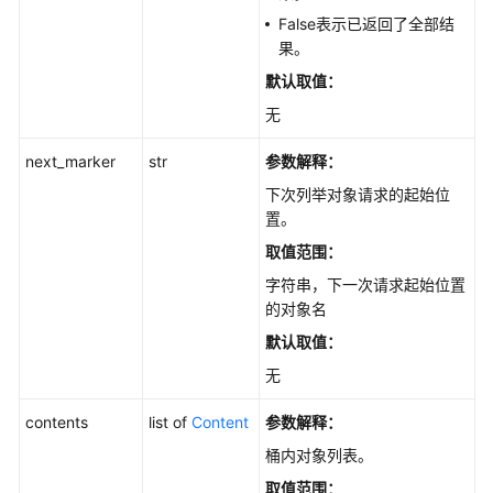
False表示已返回了全部结
通
果。
用
默认取值：
参
考
无
next_marker
str
参数解释：
产
品
下次列举对象请求的起始位
术
置。
语
取值范围：
字符串，下一次请求起始位置
责
的对象名
任
共
默认取值：
担
无
云
contents
list of
Content
参数解释：
服
桶内对象列表。
务
等
取值范围：