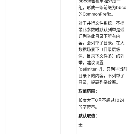
(Python
bbcde会被单独分成一
SDK)
组，形成一条前缀为bbcd
的CommonPrefix。
获
对于并行文件系统，不携
取
带此参数时默认列举是递
桶
归列举此目录下所有内
元
容，会列举子目录。在大
数
数据场景下（目录层级
据
深、目录下文件多）的列
(Python
举，建议设置
SDK)
[delimiter=/]，只列举当前
目录下的内容，不列举子
获
目录，提高列举效率。
取
取值范围：
桶
长度大于0且不超过1024
区
的字符串。
域
位
默认取值：
置
无
(Python
SDK)