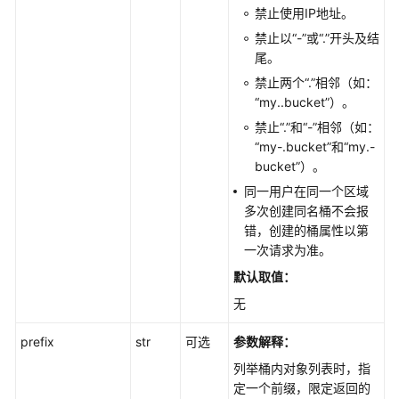
API
禁止使用IP地址。
参
禁止以“-”或“.”开头及结
考
尾。
禁止两个“.”相邻（如：
SDK
“my..bucket”）。
参
考
禁止“.”和“-”相邻（如：
“my-.bucket”和“my.-
bucket”）。
SDK
概
同一用户在同一个区域
述
多次创建同名桶不会报
错，创建的桶属性以第
Java
一次请求为准。
默认取值：
Python
无
使
prefix
str
可选
参数解释：
用
列举桶内对象列表时，指
前
定一个前缀，限定返回的
须