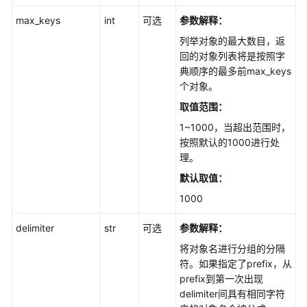
预
max_keys
定
int
可选
参数解释：
义
列举对象的最大数目，返
常
回的对象列表将是按照字
量
典顺序的最多前max_keys
个对象。
桶
取值范围：
相
关
1~1000，当超出范围时，
接
按照默认的1000进行处
口
理。
(Python
默认取值：
SDK)
1000
桶
delimiter
str
可选
参数解释：
基
将对象名进行分组的分隔
础
符。如果指定了prefix，从
操
prefix到第一次出现
作
delimiter间具有相同字符
(Python