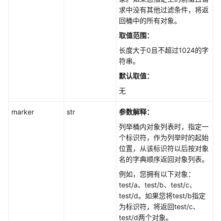
口
求中没有其他过滤条件，将返
(Python
回桶中的所有对象。
SDK)
取值范围：
长度大于0且不超过1024的字
服
符串。
务
编
默认取值：
排
无
接
口
marker
str
参数解释：
(Python
列举桶内对象列表时，指定一
SDK)
个标识符，作为列举时的起始
位置，从该标识符以后按对象
其
名的字典顺序返回对象列表。
他
接
例如，您拥有以下对象：
口
test/a、test/b、test/c、
(Python
test/d。如果您将test/b指定
SDK)
为标识符，将返回test/c、
test/d两个对象。