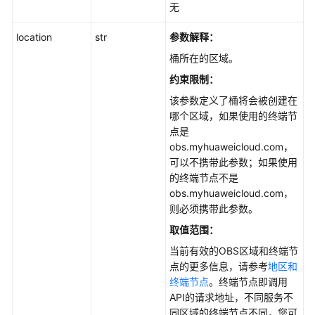
无
SDK)
location
str
参数解释
：
归
桶所在的区域。
档
直
约束限制：
读
该参数定义了桶将会被创建在
(Python
哪个区域，如果使用的终端节
SDK)
点是
obs.myhuaweicloud.com，
DIS
可以不携带此参数；如果使用
通
的终端节点不是
知
obs.myhuaweicloud.com，
策
则必须携带此参数。
略
取值范围：
(Python
SDK)
当前有效的OBS区域和终端节
点的更多信息，请参考
地区和
在
终端节点
。终端节点即调用
线
API的请求地址，不同服务不
解
同区域的终端节点不同，您可