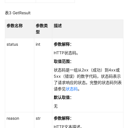
配
额
表3
GetResult
(Python
SDK)
参数名称
参数类
描述
型
桶
的
status
int
参数解释：
存
HTTP状态码。
储
类
取值范围：
型
状态码是一组从2xx（成功）到4xx或
(Python
5xx（错误）的数字代码，状态码表示
SDK)
了请求响应的状态。完整的状态码列表
请参见
状态码
。
桶
默认取值：
ACL(Python
SDK)
无
reason
str
参数解释：
桶
日
HTTP文本描述。