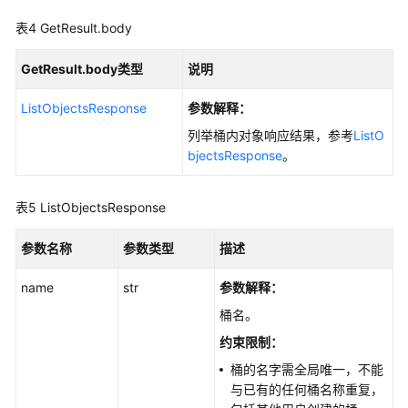
SDK)
表4
GetResult.body
客
户
GetResult.body类型
说明
端
加
ListObjectsResponse
参数解释：
密
列举桶内对象响应结果，参考
ListO
(Python
bjectsResponse
。
SDK)
表5
ListObjectsResponse
阻
止
桶
参数名称
参数类型
描述
公
name
共
str
参数解释
：
访
桶名。
问
约束限制：
(Python
SDK)
桶的名字需全局唯一，不能
与已有的任何桶名称重复，