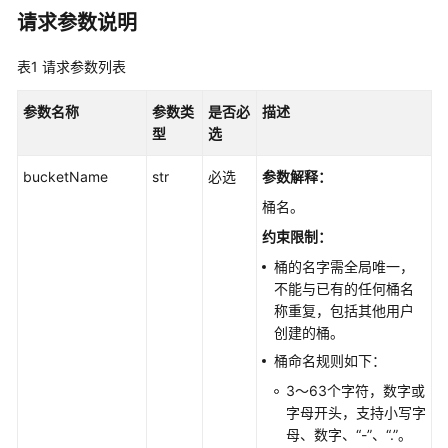
指
请求参数说明
南
表1
请求参数列表
权
限
参数名称
参数类
是否必
描述
配
型
选
置
指
bucketName
str
必选
参数解释
：
南
桶名。
工
约束限制：
具
桶的名字需全局唯一，
指
不能与已有的任何桶名
南
称重复，包括其他用户
创建的桶。
最
桶命名规则如下：
佳
实
3～63个字符，数字或
践
字母开头，支持小写字
母、数字、“-”、“.”。