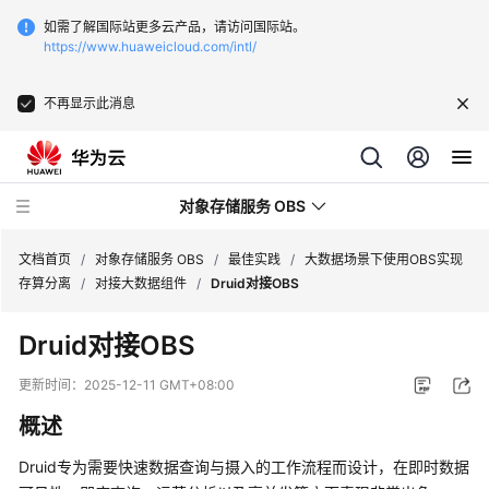
如需了解国际站更多云产品，请访问国际站。
https://www.huaweicloud.com/intl/
不再显示此消息
对象存储服务 OBS
文档首页
/
对象存储服务 OBS
/
最佳实践
/
大数据场景下使用OBS实现
存算分离
/
对接大数据组件
/
Druid对接OBS
最
Druid对接OBS
新
动
更新时间：
2025-12-11 GMT+08:00
态
概述
服
Druid专为需要快速数据查询与摄入的工作流程而设计，在即时数据
务