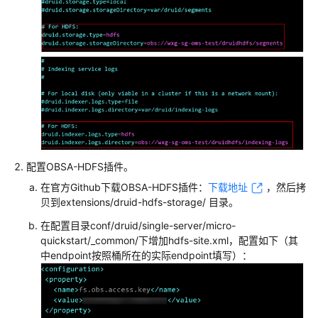
指
南
权
限
配
置
指
南
工
配置OBSA-HDFS插件。
具
在官方Github下载OBSA-HDFS插件：
下载地址
，然后拷
指
贝到extensions/druid-hdfs-storage/ 目录。
南
在配置目录conf/druid/single-server/micro-
quickstart/_common/下增加hdfs-site.xml，配置如下（其
最
中endpoint按照桶所在的实际endpoint填写）：
佳
实
践