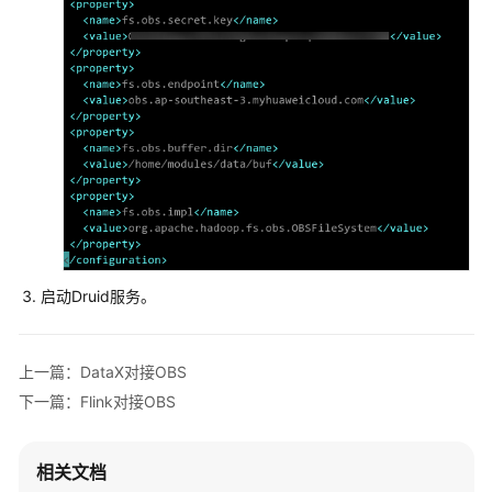
OBS
最
佳
实
践
汇
总
数
据
直
传
启动Druid服务。
OBS
OBS
上一篇：DataX对接OBS
数
据
下一篇：Flink对接OBS
迁
移
相关文档