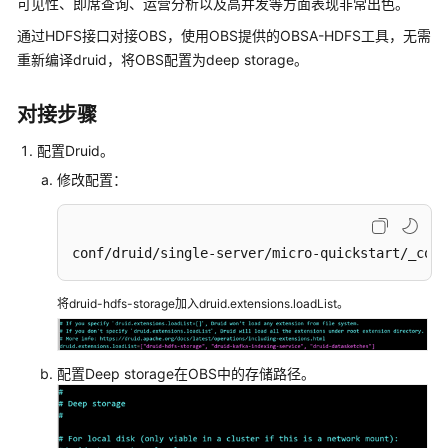
可见性、即席查询、运营分析以及高并发等方面表现非常出色。
公
告
通过HDFS接口对接OBS，使用OBS提供的OBSA-HDFS工具，无需
重新编译druid，将OBS配置为deep storage。
产
品
对接步骤
介
绍
配置Druid。
修改配置：
计
费
说
conf/druid/single-server/micro-quickstart/_comm
明
快
将druid-hdfs-storage加入druid.extensions.loadList。
速
入
门
配置Deep storage在OBS中的存储路径。
用
户