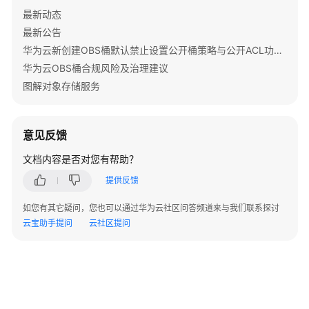
OBS
最新动态
数
最新公告
据
华为云新创建OBS桶默认禁止设置公开桶策略与公开ACL功能通知
访
问
华为云OBS桶合规风险及治理建议
图解对象存储服务
OBS
域
名
意见反馈
管
理
文档内容是否对您有帮助？
提供反馈
基
于
如您有其它疑问，您也可以通过华为云社区问答频道来与我们联系探讨
crc64
云宝助手提问
云社区提问
或
MD5
的
OBS
数