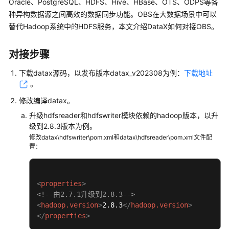
Oracle、PostgreSQL、HDFS、Hive、HBase、OTS、ODPS等各
公
种异构数据源之间高效的数据同步功能。OBS在大数据场景中可以
告
替代Hadoop系统中的HDFS服务，本文介绍DataX如何对接OBS。
产
品
对接步骤
介
绍
下载datax源码，以发布版本datax_v202308为例：
下载地址
。
计
修改编译datax。
费
升级hdfsreader和hdfswriter模块依赖的hadoop版本，以升
说
级到2.8.3版本为例。
明
修改datax\hdfswriter\pom.xml和datax\hdfsreader\pom.xml文件配
置：
快
速
入
<
properties
>
门
<!--由2.7.1升级到2.8.3-->
<
hadoop.version
>
2.8.3
</
hadoop.version
>
用
</
properties
>
户