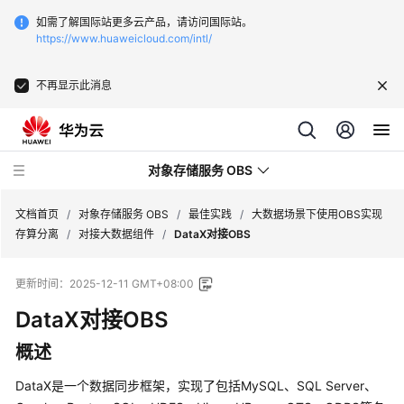
如需了解国际站更多云产品，请访问国际站。
https://www.huaweicloud.com/intl/
不再显示此消息
对象存储服务 OBS
文档首页
/
对象存储服务 OBS
/
最佳实践
/
大数据场景下使用OBS实现
存算分离
/
对接大数据组件
/
DataX对接OBS
最
更新时间：
2025-12-11 GMT+08:00
新
动
DataX对接OBS
态
概述
服
DataX是一个数据同步框架，实现了包括MySQL、SQL Server、
务