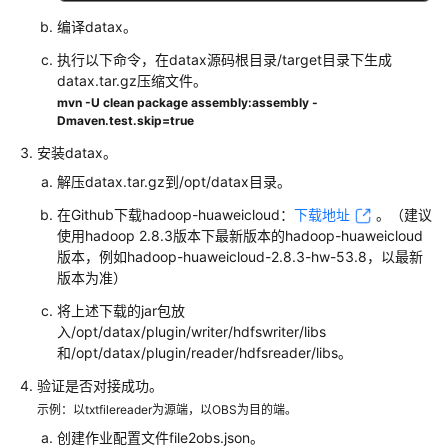
指
编译datax。
南
执行以下命令，在datax源码根目录/target目录下生成
权
datax.tar.gz压缩文件。
限
mvn -U clean package assembly:assembly -
配
Dmaven.test.skip=true
置
安装datax。
指
解压datax.tar.gz到/opt/datax目录。
南
在Github下载hadoop-huaweicloud：
下载地址
。（建议
工
使用hadoop 2.8.3版本下最新版本的hadoop-huaweicloud
具
版本，例如hadoop-huaweicloud-2.8.3-hw-53.8，以最新
指
版本为准）
南
将上述下载的jar包放
入/opt/datax/plugin/writer/hdfswriter/libs
最
和/opt/datax/plugin/reader/hdfsreader/libs。
佳
验证是否对接成功。
实
践
示例：以txtfilereader为源端，以OBS为目的端。
创建作业配置文件file2obs.json。