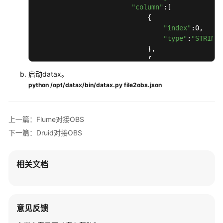
OBS
"column"
:[

数
                            {

据
"index"
:0,

访
"type"
:
"STRING"
问
                            },

                            {

"index"
:1,

OBS
启动datax。
"type"
:
"STRING"
域
python /opt/datax/bin/datax.py file2obs.json
                            }

名
                        ],

管
"fieldDelimiter"
:
"\t"
理
上一篇：Flume对接OBS
                    }

下一篇：Druid对接OBS
                },

基
"writer"
:{

于
"name"
:
"hdfswriter"
,

crc64
相关文档
"parameter"
:{

或
"defaultFS"
:
"obs://obs-
MD5
"fileType"
:
"text"
,

的
"path"
:
"/test"
,
##obs
OBS
"fileName"
:
"test"
,

意见反馈
数
"column"
:[
