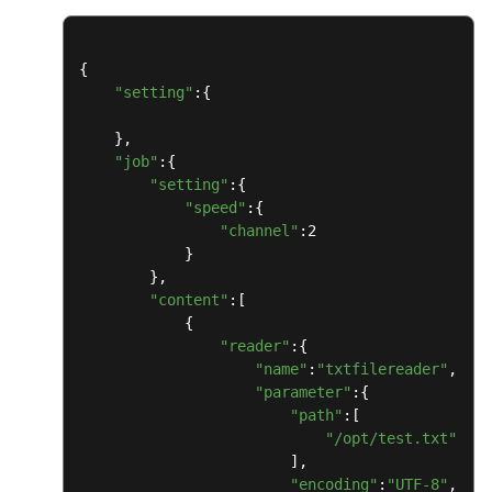
OBS
最
佳
{

实
"setting"
:{

践
汇
    },

总
"job"
:{

"setting"
:{

数
"speed"
:{

据
"channel"
:2

直
            }

        },

传
"content"
:[

OBS
            {

"reader"
:{

OBS
"name"
:
"txtfilereader"
,

数
"parameter"
:{

据
"path"
:[

迁
"/opt/test.txt"
移
                        ],

"encoding"
:
"UTF-8"
,
