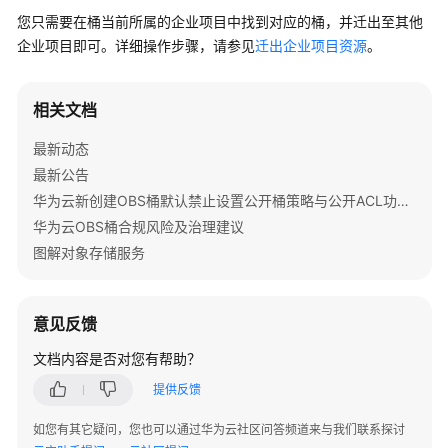
公
您只需要在桶当前所属的企业项目中找到对应的桶，并迁出至其他
告
企业项目即可。详细操作步骤，请参见
迁出企业项目资源
。
产
品
相关文档
介
绍
最新动态
最新公告
计
华为云新创建OBS桶默认禁止设置公开桶策略与公开ACL功能通知
费
华为云OBS桶合规风险及治理建议
说
图解对象存储服务
明
快
意见反馈
速
入
文档内容是否对您有帮助？
门
提供反馈
用
如您有其它疑问，您也可以通过华为云社区问答频道来与我们联系探讨
户