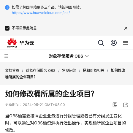
如需了解国际站更多云产品，请访问国际站。
https://www.huaweicloud.com/intl/
不再显示此消息
对象存储服务 OBS
文档首页
/
对象存储服务 OBS
/
常见问题
/
桶和对象相关
/
如何修改
桶所属的企业项目？
最
如何修改桶所属的企业项目？
新
动
更新时间：
2024-05-21 GMT+08:00
态
当OBS桶需要按照企业业务进行分组管理或者已有分组发生变化
服
时，可以通过对OBS桶资源执行迁出操作，实现桶所属企业项目的
务
修改。