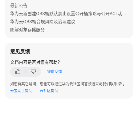
API
最新公告
参
华为云新创建OBS桶默认禁止设置公开桶策略与公开ACL功能通知
考
华为云OBS桶合规风险及治理建议
图解对象存储服务
SDK
参
考
意见反馈
SDK
文档内容是否对您有帮助？
概
述
提供反馈
如您有其它疑问，您也可以通过华为云社区问答频道来与我们联系探讨
Java
云宝助手提问
云社区提问
Python
C
Go