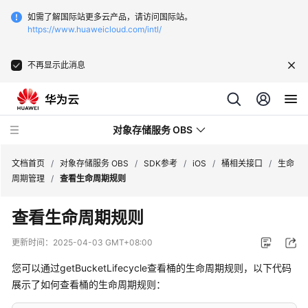
如需了解国际站更多云产品，请访问国际站。
https://www.huaweicloud.com/intl/
不再显示此消息
对象存储服务 OBS
文档首页
/
对象存储服务 OBS
/
SDK参考
/
iOS
/
桶相关接口
/
生命
周期管理
/
查看生命周期规则
最
查看生命周期规则
新
动
更新时间：
2025-04-03 GMT+08:00
态
您可以通过getBucketLifecycle查看桶的生命周期规则，以下代码
服
展示了如何查看桶的生命周期规则：
务