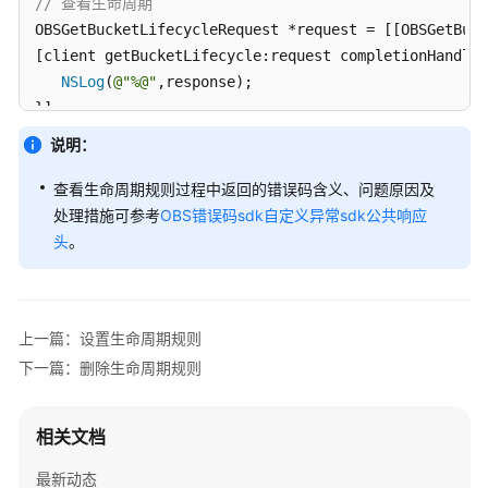
// 查看生命周期
指
OBSGetBucketLifecycleRequest *request = [[OBSGetBuck
南
[client getBucketLifecycle:request completionHandler
NSLog
(
@"%@"
,response);

权
限
}];
配
说明：
置
指
查看生命周期规则过程中返回的错误码含义、问题原因及
南
处理措施可参考
OBS错误码
sdk自定义异常
sdk公共响应
头
。
工
具
指
南
上一篇：设置生命周期规则
下一篇：删除生命周期规则
最
佳
实
相关文档
践
最新动态