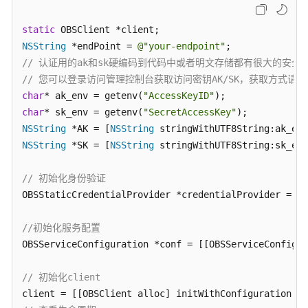
公
告
static
NSString
 *endPoint = 
@"your-endpoint"
产
// 认证用的ak和sk硬编码到代码中或者明文存储都有很大的安全风
品
// 您可以登录访问管理控制台获取访问密钥AK/SK，获取方式请参见https://s
介
char
* ak_env = getenv(
"AccessKeyID"
绍
char
* sk_env = getenv(
"SecretAccessKey"
NSString
 *AK = [
NSString
计
费
NSString
 *SK = [
NSString
 stringWithUTF8String:sk_env
说
明
// 初始化身份验证
OBSStaticCredentialProvider *credentialProvider = [[
快
速
//初始化服务配置
入
OBSServiceConfiguration *conf = [[OBSServiceConfigur
门
// 初始化client
用
户