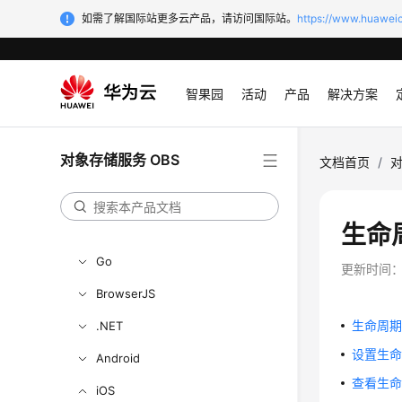
工具指南
如需了解国际站更多云产品，请访问国际站。
https://www.huaweic
最佳实践
API参考
智果园
活动
产品
解决方案
SDK参考
SDK概述
对象存储服务 OBS
文档首页
/
对
Java
Python
生命
C
Go
更新时间
BrowserJS
生命周
.NET
设置生
Android
查看生
iOS