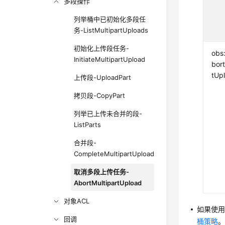
多段操作
列举桶中已初始化多段任
务-ListMultipartUploads
初始化上传段任务-
obs
InitiateMultipartUpload
bort
tUp
上传段-UploadPart
拷贝段-CopyPart
列举已上传未合并的段-
ListParts
合并段-
CompleteMultipartUpload
取消多段上传任务-
AbortMultipartUpload
对象ACL
如果使
回调
桶策略