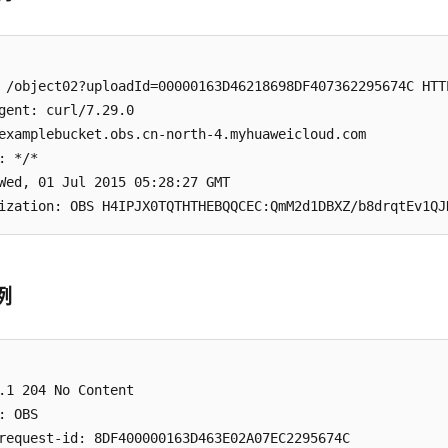
 /object02?uploadId=00000163D46218698DF407362295674C HTTP
gent: curl/7.29.0

examplebucket.obs.cn-north-4.myhuaweicloud.com

: */*

Wed, 01 Jul 2015 05:28:27 GMT

例
.1 204 No Content

: OBS

request-id: 8DF400000163D463E02A07EC2295674C
