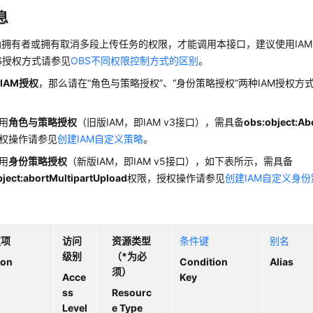
息
桶拥有者或拥有取消多段上传任务
的权限，才能调用本接口，建议使用IA
S授权方式请参见
OBS不同权限控制方式的区别
。
用
IAM授权
，那么请在“角色与策略授权”、“身份策略授权”两种IAM授权
：
用
角色与策略授权
（旧版IAM，即IAM v3接口），
需具备
obs:object:Ab
权操作请参见
创建IAM自定义策略
。
用
身份策略授权
（新版IAM，即IAM v5接口），如下表所示，
需具备
ject:abortMultipartUpload
权限
，授权操作请参见
创建IAM自定义身
权项
访问
资源类型
条件键
别名
级别
（*为必
ion
Condition
Alias
须）
Acce
Key
ss
Resourc
Level
e Type