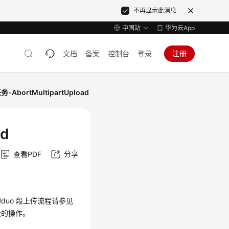
不再显示此消息
中国站
华为云App
文档
备案
控制台
登录
注册
bortMultipartUpload
d
分享
查看PDF
uo 段上传流程请参见
段的操作。