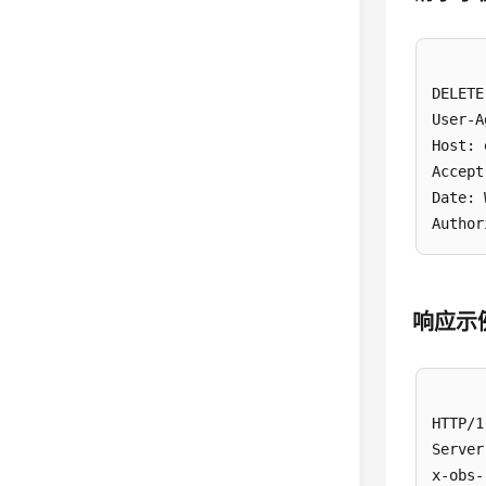
DELETE
User-A
Host: 
Accept
Date: 
响应示
HTTP/1
Server
x-obs-