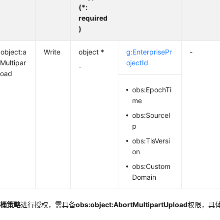
(*:
required
)
:object:a
Write
object *
g:EnterprisePr
-
Multipar
ojectId
-
load
obs:EpochTi
me
obs:SourceI
p
obs:TlsVersi
on
obs:Custom
Domain
用
桶策略
进行授权，
需具备
obs:object:AbortMultipartUpload
权限
，具
。