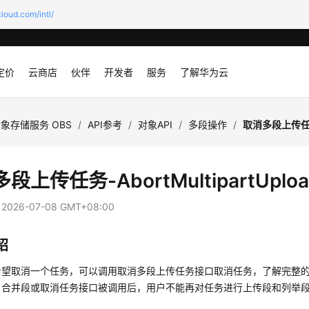
loud.com/intl/
定价
云商店
伙伴
开发者
服务
了解华为云
象存储服务 OBS
/
API参考
/
对象API
/
多段操作
/
取消多段上传任务-A
段上传任务-AbortMultipartUploa
：
2026-07-08 GMT+08:00
绍
望取消一个任务，可以调用取消多段上传任务接口取消任务，了解完整的d
。合并段或取消任务接口被调用后，用户不能再对任务进行上传段和列举