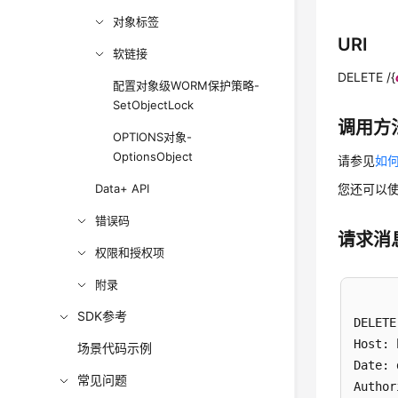
对象标签
URI
软链接
DELETE /{
配置对象级WORM保护策略-
SetObjectLock
调用方
OPTIONS对象-
OptionsObject
请参见
如何
Data+ API
您还可以
错误码
请求消
权限和授权项
附录
SDK参考
DELETE
Host: 
场景代码示例
Date: 
常见问题