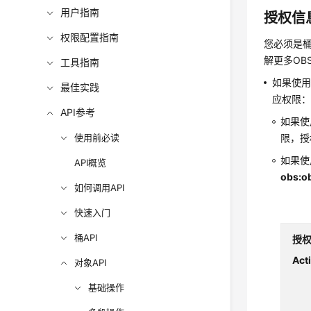
用户指南
授权信
权限配置指南
您必须是
解更多OB
工具指南
如果使
最佳实践
应权限
API参考
如果使
使用前必读
限
，授
如果使
API概览
obs:ob
如何调用API
快速入门
桶API
授
Act
对象API
基础操作