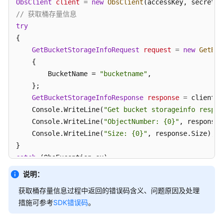
ObsClient
client
=
new
ObsClient
指
// 获取桶存量信息
南
try
{

权
限
GetBucketStorageInfoRequest
request
=
new
GetBuc
配
    {

置
        BucketName = 
"bucketname"
,

指
    };

南
GetBucketStorageInfoResponse
response
=
 client.G
    Console.WriteLine(
"Get bucket storageinfo respon
工
    Console.WriteLine(
"ObjectNumber: {0}"
, response.
具
    Console.WriteLine(
"Size: {0}"
, response.Size);

指
南
catch
 (ObsException ex)

{

最
说明：
    Console.WriteLine(
"ErrorCode: {0}"
, ex.ErrorCode
佳
获取桶存量信息过程中返回的错误码含义、问题原因及处理
    Console.WriteLine(
实
"ErrorMessage: {0}"
, ex.ErrorM
措施可参考
SDK错误码
。
践
}