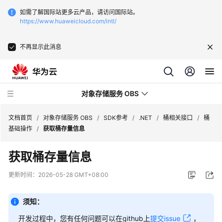
如需了解国际站更多云产品，请访问国际站。
https://www.huaweicloud.com/intl/
不再显示此消息
对象存储服务 OBS
文档首页
/
对象存储服务 OBS
/
SDK参考
/
.NET
/
桶相关接口
/
桶
基础操作
/
获取桶存量信息
最
获取桶存量信息
新
动
更新时间：
2026-05-28 GMT+08:00
态
须知：
服
务
开发过程中，您有任何问题可以在github上
提交issue
，