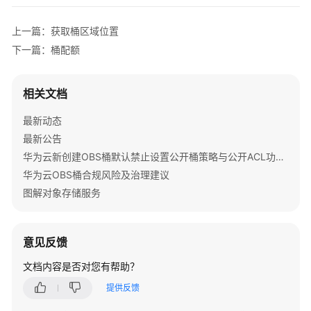
API
参
上一篇：获取桶区域位置
考
下一篇：桶配额
SDK
参
相关文档
考
最新动态
SDK
最新公告
概
华为云新创建OBS桶默认禁止设置公开桶策略与公开ACL功能通知
述
华为云OBS桶合规风险及治理建议
图解对象存储服务
Java
Python
意见反馈
C
文档内容是否对您有帮助？
提供反馈
Go