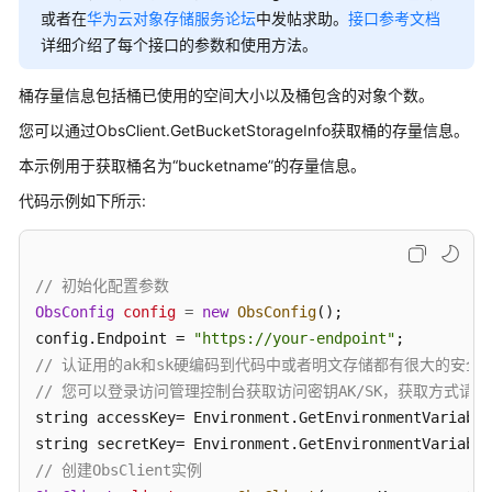
公
或者在
华为云对象存储服务论坛
中发帖求助。
接口参考文档
告
详细介绍了每个接口的参数和使用方法。
产
桶存量信息包括桶已使用的空间大小以及桶包含的对象个数。
品
您可以通过ObsClient.GetBucketStorageInfo获取桶的存量信息。
介
绍
本示例用于获取桶名为“bucketname”的存量信息。
代码示例如下所示:
计
费
说
明
// 初始化配置参数
ObsConfig
config
=
new
ObsConfig
();

快
config.Endpoint = 
"https://your-endpoint"
速
// 认证用的ak和sk硬编码到代码中或者明文存储都有很大的安全风
入
// 您可以登录访问管理控制台获取访问密钥AK/SK，获取方式请参见https://s
门
string accessKey= Environment.GetEnvironmentVariable
string secretKey= Environment.GetEnvironmentVariable
用
// 创建ObsClient实例
户