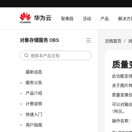
智果园
活动
产品
解决方
对象存储服务 OBS
文档首页
/
对
质量
最新动态
此功能支
服务公告
关于图片
产品介绍
质量变换仅
计费说明
可以对输出
1
所示。
快速入门
操作名称：qu
用户指南