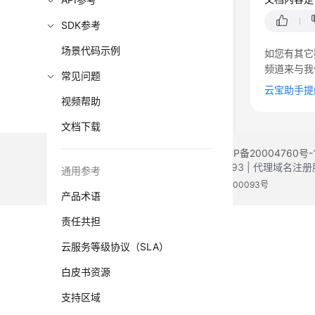
SDK参考
场景代码示例
如您有其它
频道来与我
常见问题
云宝助手提
视频帮助
文档下载
©2026 Huaweicloud.com 版权所有
黔ICP备20004760号-
增值电信业务经营许可证：B1.B2-20200593 | 代理域名
通用参考
电子营业执照
贵公网安备 52990002000093号
产品术语
责任共担
云服务等级协议（SLA）
白皮书资源
支持区域