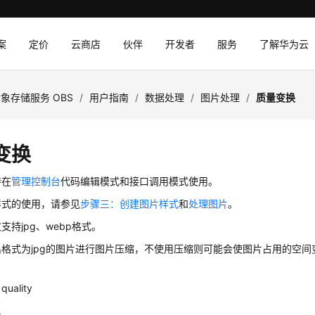
案
定价
云商店
伙伴
开发者
服务
了解华为云
象存储服务 OBS
/
用户指南
/
数据处理
/
图片处理
/
质量变换
变换
持在
管理控制台
代码编辑模式和接口调用模式使用。
样式的使用，请参见
步骤三：创建图片样式
和
处理图片
。
支持jpg、webp格式。
格式为jpg的图片进行图片压缩，不使用压缩则可能会使图片占用的空间
ality