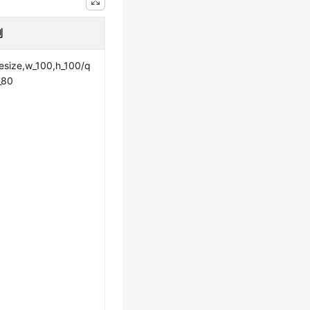
例
esize,w_100,h_100/q
_80