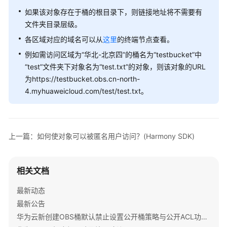
公
如果该对象存在于桶的根目录下，则链接地址将不需要有
告
文件夹目录层级。
产
各区域对应的域名可以从
这里
的终端节点查看。
品
例如需访问区域为“华北-北京四”的桶名为“testbucket”中
介
“test”文件夹下对象名为“test.txt”的对象，则该对象的URL
绍
为https://testbucket.obs.cn-north-
4.myhuaweicloud.com/test/test.txt。
计
费
说
明
上一篇：如何使对象可以被匿名用户访问？(Harmony SDK)
快
速
相关文档
入
门
最新动态
最新公告
用
华为云新创建OBS桶默认禁止设置公开桶策略与公开ACL功能通知
户