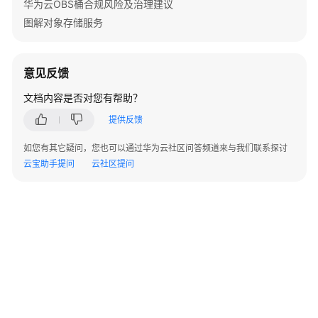
华为云OBS桶合规风险及治理建议
指
南
图解对象存储服务
权
限
意见反馈
配
文档内容是否对您有帮助？
置
指
提供反馈
南
如您有其它疑问，您也可以通过华为云社区问答频道来与我们联系探讨
云宝助手提问
云社区提问
工
具
指
南
最
佳
实
践