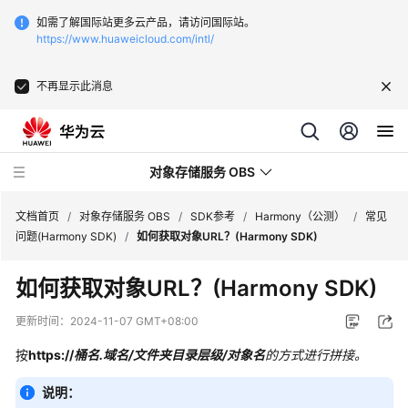
如需了解国际站更多云产品，请访问国际站。
https://www.huaweicloud.com/intl/
不再显示此消息
对象存储服务 OBS
文档首页
/
对象存储服务 OBS
/
SDK参考
/
Harmony（公测）
/
常见
问题(Harmony SDK)
/
如何获取对象URL？(Harmony SDK)
最
如何获取对象URL？(Harmony SDK)
新
动
更新时间：
2024-11-07 GMT+08:00
态
按
https://
桶名.域名/文件夹目录层级/对象名
的方式进行拼接。
服
说明：
务