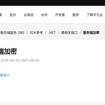
案
定价
云商店
伙伴
开发者
服务
了解华为云
象存储服务 OBS
/
SDK参考
/
.NET
/
桶相关接口
/
服务端加密
端加密
：
2026-06-30 GMT+08:00
加密简介
明
例