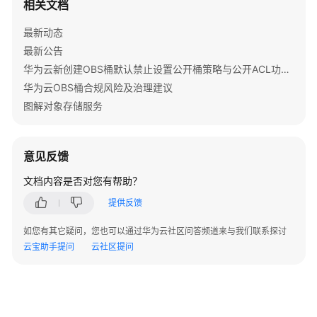
相关文档
桶
最新动态
基
最新公告
础
华为云新创建OBS桶默认禁止设置公开桶策略与公开ACL功能通知
操
华为云OBS桶合规风险及治理建议
作
图解对象存储服务
生
命
周
意见反馈
期
文档内容是否对您有帮助？
管
理
提供反馈
如您有其它疑问，您也可以通过华为云社区问答频道来与我们联系探讨
跨
云宝助手提问
云社区提问
域
资
源
共
享