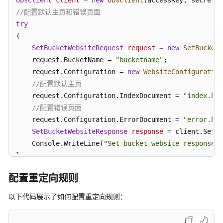
ObsClient
client
=
new
ObsClient
指
//配置默认主页和错误页面
南
try
{

权
SetBucketWebsiteRequest
request
=
new
SetBucketW
限
    request.BucketName = 
配
"bucketname"
;

置
    request.Configuration = 
new
WebsiteConfiguration
指
//配置默认主页
南
    request.Configuration.IndexDocument = 
"index.htm
//配置错误页面
工
    request.Configuration.ErrorDocument = 
"error.htm
具
SetBucketWebsiteResponse
response
=
 client.SetBu
指
    Console.WriteLine(
"Set bucket website response: 
南
catch
 (ObsException ex)

最
配置重定向规则
{

佳
    Console.WriteLine(
"ErrorCode: {0}"
, ex.ErrorCode
实
以下代码展示了如何配置重定向规则：
    Console.WriteLine(
"ErrorMessage: {0}"
, ex.ErrorM
践
}