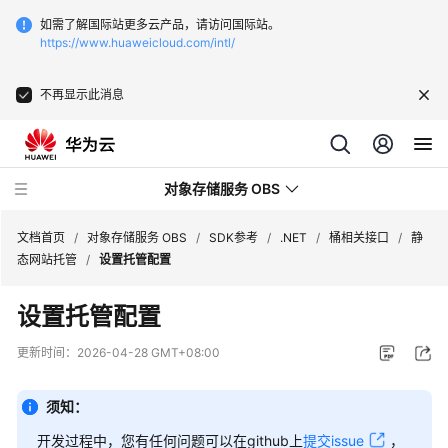
如需了解国际站更多云产品，请访问国际站。
https://www.huaweicloud.com/intl/
不再显示此消息
对象存储服务 OBS
文档首页
/
对象存储服务 OBS
/
SDK参考
/
.NET
/
桶相关接口
/
静
态网站托管
/
设置托管配置
最
设置托管配置
新
动
更新时间：
2026-04-28 GMT+08:00
态
须知：
服
务
开发过程中，您有任何问题可以在github上
提交issue
，