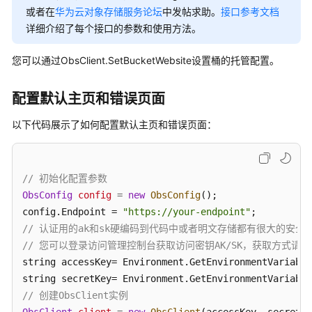
公
或者在
华为云对象存储服务论坛
中发帖求助。
接口参考文档
告
详细介绍了每个接口的参数和使用方法。
产
您可以通过ObsClient.SetBucketWebsite设置桶的托管配置。
品
介
配置默认主页和错误页面
绍
以下代码展示了如何配置默认主页和错误页面：
计
费
说
明
// 初始化配置参数
ObsConfig
config
=
new
ObsConfig
();

快
config.Endpoint = 
"https://your-endpoint"
速
// 认证用的ak和sk硬编码到代码中或者明文存储都有很大的安全风
入
// 您可以登录访问管理控制台获取访问密钥AK/SK，获取方式请参见https://s
门
string accessKey= Environment.GetEnvironmentVariable
string secretKey= Environment.GetEnvironmentVariable
用
// 创建ObsClient实例
户