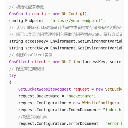
API
// 初始化配置参数
参
ObsConfig
config
=
new
ObsConfig
();

考
config.Endpoint = 
"https://your-endpoint"
// 认证用的ak和sk硬编码到代码中或者明文存储都有很大的安全风
SDK
// 您可以登录访问管理控制台获取访问密钥AK/SK，获取方式请参见https://s
参
考
string accessKey= Environment.GetEnvironmentVariable
string secretKey= Environment.GetEnvironmentVariable
SDK
// 创建ObsClient实例
概
ObsClient
client
=
new
ObsClient
述
// 配置重定向规则
try
Java
{

SetBucketWebsiteRequest
request
=
new
SetBucketW
Python
    request.BucketName = 
"bucketname"
;

    request.Configuration = 
new
WebsiteConfiguration
C
    request.Configuration.IndexDocument= 
"index.html
//配置错误页面
Go
    request.Configuration.ErrorDocument = 
"error.htm