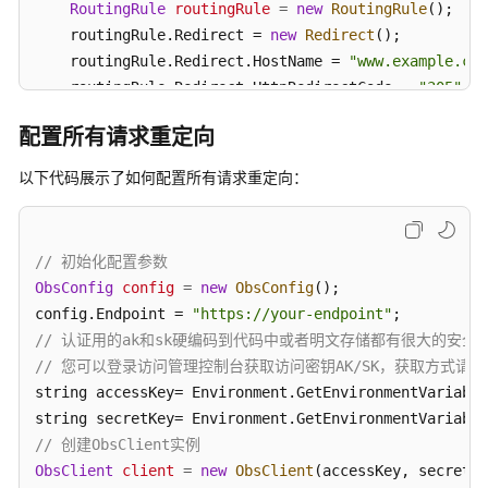
RoutingRule
routingRule
=
new
RoutingRule
();

BrowserJS
    routingRule.Redirect = 
new
Redirect
();

    routingRule.Redirect.HostName = 
"www.example.com
.NET
    routingRule.Redirect.HttpRedirectCode = 
"305"
;

    routingRule.Redirect.Protocol = ProtocolEnum.Htt
使
配置所有请求重定向
    routingRule.Redirect.ReplaceKeyPrefixWith = 
"rep
用
前
    routingRule.Condition = 
new
Condition
();

以下代码展示了如何配置所有请求重定向：
须
    routingRule.Condition.HttpErrorCodeReturnedEqual
知
    routingRule.Condition.KeyPrefixEquals = 
"keypref
    request.Configuration.RoutingRules.Add(routingRu
// 初始化配置参数
SDK
SetBucketWebsiteResponse
response
=
 client.SetBu
下
ObsConfig
config
=
new
ObsConfig
();

    Console.WriteLine(
"Set bucket website response: 
载
config.Endpoint = 
"https://your-endpoint"
// 认证用的ak和sk硬编码到代码中或者明文存储都有很大的安全风
catch
 (ObsException ex)

示
// 您可以登录访问管理控制台获取访问密钥AK/SK，获取方式请参见https://s
{

例
string accessKey= Environment.GetEnvironmentVariable
    Console.WriteLine(
"ErrorCode: {0}"
, ex.ErrorCode
程
string secretKey= Environment.GetEnvironmentVariable
    Console.WriteLine(
"ErrorMessage: {0}"
, ex.ErrorM
序
// 创建ObsClient实例
}
ObsClient
client
=
new
ObsClient
技