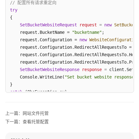
// 配置所有请求重定向
术
try
支
{

持
SetBucketWebsiteRequest
request
=
new
SetBucketW
渠
    request.BucketName = 
"bucketname"
;

道
    request.Configuration = 
new
WebsiteConfiguration
快
    request.Configuration.RedirectAllRequestsTo = 
ne
速
    request.Configuration.RedirectAllRequestsTo.Host
入
    request.Configuration.RedirectAllRequestsTo.Prot
门
SetBucketWebsiteResponse
response
=
 client.SetBu
    Console.WriteLine(
"Set bucket website response: 
初
始
catch
 (ObsException ex)

化
{

    Console.WriteLine(
"ErrorCode: {0}"
, ex.ErrorCode
桶
上一篇：网站文件托管
    Console.WriteLine(
"ErrorMessage: {0}"
, ex.ErrorM
相
下一篇：查看托管配置
}
关
接
口