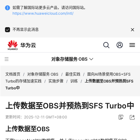
如需了解国际站更多云产品，请访问国际站。
https://www.huaweicloud.com/intl/
不再显示此消息
对象存储服务 OBS
文档首页
/
对象存储服务 OBS
/
最佳实践
/
面向AI场景使用OBS+SFS
Turbo的存储加速实践
/
实施步骤
/
训练
/
上传数据至OBS并预热到SFS
Turbo中
最
新
上传数据至OBS并预热到SFS Turbo中
动
态
更新时间：
2025-12-11 GMT+08:00
上传数据至OBS
服
务