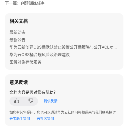
OBS
下一篇：创建训练任务
最
佳
相关文档
实
践
最新动态
汇
最新公告
总
华为云新创建OBS桶默认禁止设置公开桶策略与公开ACL功能通知
数
华为云OBS桶合规风险及治理建议
据
图解对象存储服务
直
传
OBS
意见反馈
OBS
文档内容是否对您有帮助？
数
提供反馈
据
迁
如您有其它疑问，您也可以通过华为云社区问答频道来与我们联系探讨
移
云宝助手提问
云社区提问