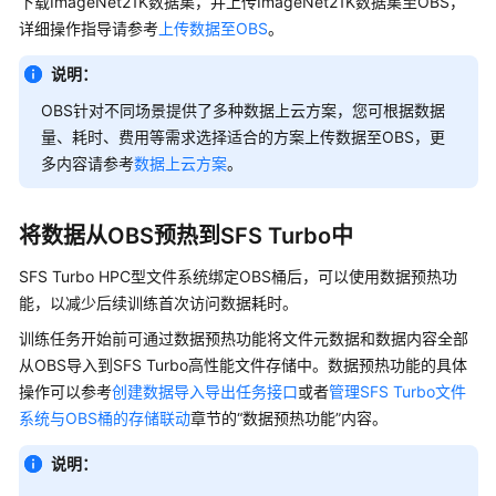
下载ImageNet21K数据集，并上传ImageNet21K数据集至OBS，
公
详细操作指导请参考
上传数据至OBS
。
告
说明：
产
品
OBS针对不同场景提供了多种数据上云方案，您可根据数据
介
量、耗时、费用等需求选择适合的方案上传数据至OBS，更
绍
多内容请参考
数据上云方案
。
计
将数据从OBS预热到SFS Turbo中
费
说
SFS Turbo HPC型文件系统绑定OBS桶后，可以使用数据预热功
明
能，以减少后续训练首次访问数据耗时。
快
训练任务开始前可通过数据预热功能将文件元数据和数据内容全部
速
从OBS导入到SFS Turbo高性能文件存储中。数据预热功能的具体
入
操作可以参考
创建数据导入导出任务接口
或者
管理SFS Turbo文件
门
系统与OBS桶的存储联动
章节的“数据预热功能”内容。
用
说明：
户