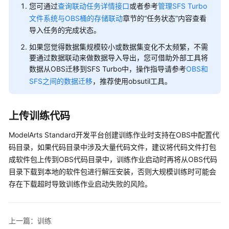
指
您可通过
查询联动任务详情接口
或者参考
管理SFS Turbo
南
文件系统与OBS桶的存储联动
章节的“任务状态”内容查看
导入任务的完成状态。
权
如果您觉得数据集规模较小或数据集变化不太频繁，不需
限
要通过数据联动来做数据导入导出，您可借助外部工具将
配
数据从OBS迁移到SFS Turbo中，操作指导请参考
OBS和
置
SFS之间的数据迁移
，推荐使用obsutil工具。
指
南
上传训练代码
工
具
ModelArts Standard开发平台创建训练作业时支持在OBS中配置代
指
码目录，如果代码目录中涉及大量代码文件，建议将代码文件打包
南
成软件包上传到OBS代码目录中，训练作业启动时再将从OBS代码
目录下载到本地的软件包进行解压安装，否则大规模训练时可能会
最
存在下载超时导致训练作业启动失败的风险。
佳
实
践
上一篇：训练