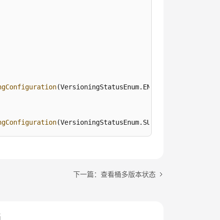
ngConfiguration
(VersioningStatusEnum.ENABLED));

ngConfiguration
(VersioningStatusEnum.SUSPENDED));
下一篇：查看桶多版本状态
档