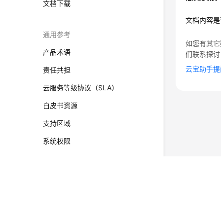
文档下载
文档内容是
通用参考
如您有其它
产品术语
们联系探讨
云宝助手提
责任共担
云服务等级协议（SLA）
白皮书资源
支持区域
系统权限
©2026 Huaweicloud.com 版权所有
黔ICP备20004760号-
增值电信业务经营许可证：B1.B2-20200593 | 代理域名
电子营业执照
贵公网安备 52990002000093号