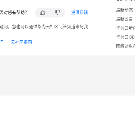
最新动态
否对您有帮助？
提供反馈
最新公告
疑问，您也可以通过华为云社区问答频道来与我
华为云O
问
云社区提问
图解对象
14
苏B2-20130048号
A2.B1.B2-20070312
注册服务机构：新网、西数