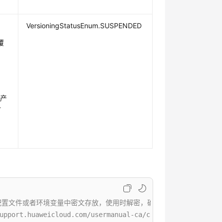
VersioningStatusEnum.SUSPENDED
覆
对
将产
对
件或者环境变量中密文存放，使用时解密，确保安全；本示例以ak和sk保存在环
uaweicloud.com/usermanual-ca/ca_01_0003.html