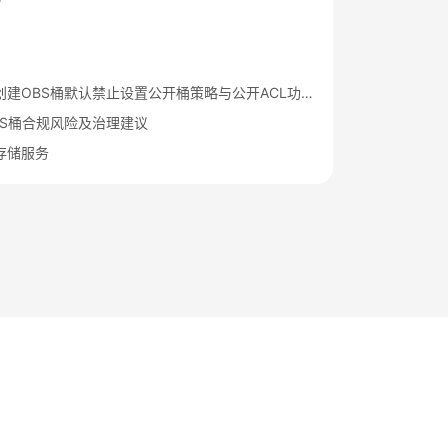
华为云新创建OBS桶默认禁止设置公开桶策略与公开ACL功能通知
BS桶合规风险及治理建议
存储服务
法律条文
隐私政策