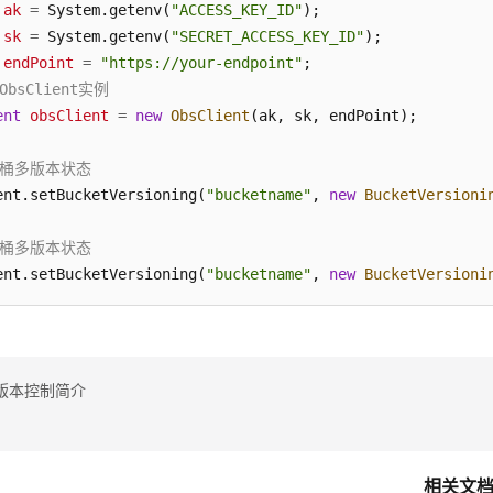
ak
=
 System.getenv(
"ACCESS_KEY_ID"
sk
=
 System.getenv(
"SECRET_ACCESS_KEY_ID"
endPoint
=
"https://your-endpoint"
ObsClient实例
ent
obsClient
=
new
ObsClient
(ak, sk, endPoint);

用桶多版本状态
ent.setBucketVersioning(
"bucketname"
, 
new
BucketVersioni
停桶多版本状态
ent.setBucketVersioning(
"bucketname"
, 
new
BucketVersioni
版本控制简介
相关文