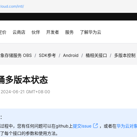
loud.com/intl/
定价
云商店
伙伴
开发者
服务
了解华为云
象存储服务 OBS
/
SDK参考
/
Android
/
桶相关接口
/
多版本控制
桶多版本状态
：
2024-06-21 GMT+08:00
知：
过程中，您有任何问题可以在github上
提交issue
，或者在
华为云对
绍了每个接口的参数和使用方法。