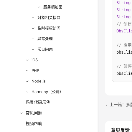
String
服务端加密
String
String
对象相关接口
// 创建
临时授权访问
ObsCli
异常处理
// 启
常见问题
obsCli
iOS
// 暂
PHP
obsCli
Node.js
Harmony（公测）
场景代码示例
上一篇：多
常见问题
视频帮助
意见反馈