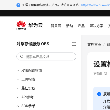
如需了解国际站更多云产品，请访问国际站。
https://www.huaweic
最新动态
智果园
活动
产品
解决方案
服务公告
产品介绍
对象存储服务 OBS
计费说明
文档首页
/
对
快速入门
用户指南
设置
权限配置指南
更新时间
工具指南
最佳实践
须
API参考
开发
SDK参考
介