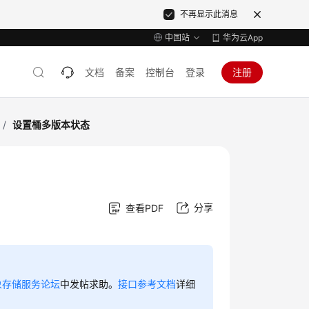
不再显示此消息
中国站
华为云App
文档
备案
控制台
登录
注册
/
设置桶多版本状态
分享
查看PDF
象存储服务论坛
中发帖求助。
接口参考文档
详细