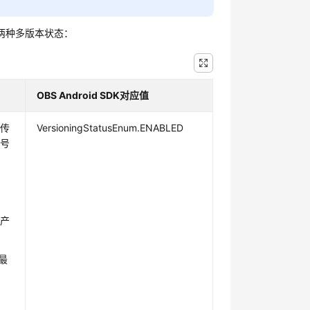
桶支持两种多版本状态：
OBS Android SDK对应值
上传
VersioningStatusEnum.ENABLED
本号
对
仅产
出最