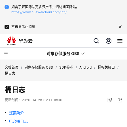
如需了解国际站更多云产品，请访问国际站。
https://www.huaweicloud.com/intl/
不再显示此消息
对象存储服务 OBS
文档首页
/
对象存储服务 OBS
/
SDK参考
/
Android
/
桶相关接口
/
桶日志
最
桶日志
新
动
更新时间：
2026-04-28 GMT+08:00
态
日志简介
服
开启桶日志
务