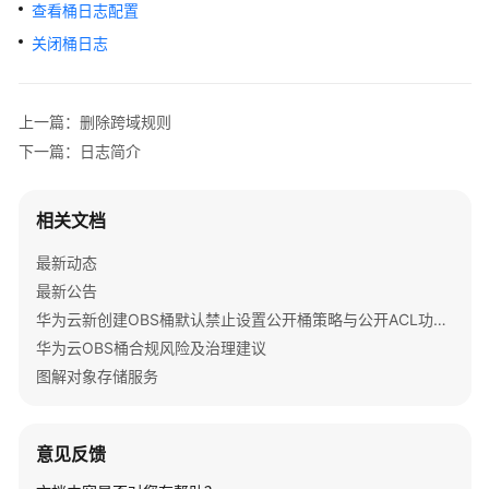
公
查看桶日志配置
告
关闭桶日志
产
品
上一篇：删除跨域规则
介
下一篇：日志简介
绍
计
相关文档
费
说
最新动态
明
最新公告
华为云新创建OBS桶默认禁止设置公开桶策略与公开ACL功能通知
快
华为云OBS桶合规风险及治理建议
速
图解对象存储服务
入
门
用
意见反馈
户