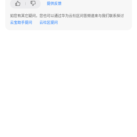
指
提供反馈
南
如您有其它疑问，您也可以通过华为云社区问答频道来与我们联系探讨
云宝助手提问
云社区提问
权
限
配
置
指
南
工
具
指
南
最
佳
©2026 Huaweicloud.com 版权所有
黔ICP备20004760号-14
苏B2-20130048号
A2.B1.B2-20070312
实
增值电信业务经营许可证：B1.B2-20200593 | 代理域名注册服务机构：新网、西数
践
电子营业执照
贵公网安备 52990002000093号