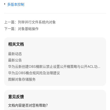
公
多版本控制
告
产
上一篇：列举并行文件系统内对象
品
下一篇：对象基础操作
介
绍
相关文档
计
费
最新动态
说
最新公告
明
华为云新创建OBS桶默认禁止设置公开桶策略与公开ACL功能通知
华为云OBS桶合规风险及治理建议
快
图解对象存储服务
速
入
门
意见反馈
用
文档内容是否对您有帮助？
户