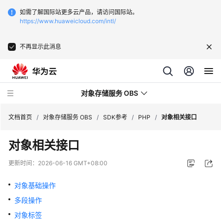
如需了解国际站更多云产品，请访问国际站。
https://www.huaweicloud.com/intl/
不再显示此消息
对象存储服务 OBS
文档首页
/
对象存储服务 OBS
/
SDK参考
/
PHP
/
对象相关接口
对象相关接口
最
新
更新时间：
2026-06-16 GMT+08:00
动
态
对象基础操作
多段操作
服
务
对象标签