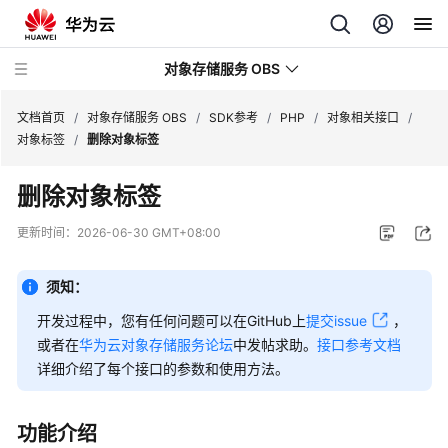
对象存储服务 OBS
文档首页
/
对象存储服务 OBS
/
SDK参考
/
PHP
/
对象相关接口
/
对象标签
/
删除对象标签
最
删除对象标签
新
动
更新时间：
2026-06-30 GMT+08:00
态
须知：
服
务
开发过程中，您有任何问题可以在GitHub上
提交issue
，
公
或者在
华为云对象存储服务论坛
中发帖求助。
接口参考文档
告
详细介绍了每个接口的参数和使用方法。
产
品
功能介绍