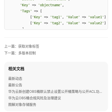
参
'Key'
 => 
'objectname'
,

考
'Tags'
 => [

           [
'Key'
 => 
'tag1'
, 
'Value'
 => 
'value1'
],

SDK
概
           [
'Key'
 => 
'tag2'
, 
'Value'
 => 
'value2'
]

述
       ]

]);

Java
上一篇：获取对象标签
printf
 ( 
"RequestId:%s\n"
, $resp [
'RequestId'
] );
Python
下一篇：多版本控制
C
相关文档
Go
最新动态
最新公告
BrowserJS
华为云新创建OBS桶默认禁止设置公开桶策略与公开ACL功能通知
.NET
华为云OBS桶合规风险及治理建议
图解对象存储服务
Android