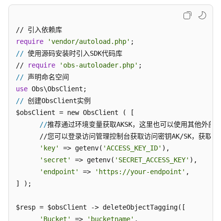
配
置
指
南
require
'vendor/autoload.php'
//
 使用源码安装时引入SDK代码库

工
// 
require
'obs-autoloader.php'
具
//
指
南
use
//
 创建ObsClient实例

最
$obsClient = new ObsClient ( [ 

佳
//
推荐通过环境变量获取AKSK，这里也可以使用其他外部
实
      //您可以登录访问管理控制台获取访问密钥AK/SK，获取方式
践
'key'
 => getenv(
'ACCESS_KEY_ID'
),

'secret'
 => getenv(
'SECRET_ACCESS_KEY'
),

API
'endpoint'
 => 
'https://your-endpoint'
,

参
] );

考
$resp = $obsClient -> deleteObjectTagging([

SDK
'Bucket'
 => 
'bucketname'
,
