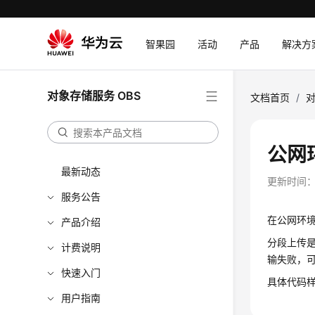
智果园
活动
产品
解决方
对象存储服务 OBS
文档首页
/
对
公网
最新动态
更新时间
服务公告
在公网环境
产品介绍
分段上传
计费说明
输失败，
快速入门
具体代码
用户指南