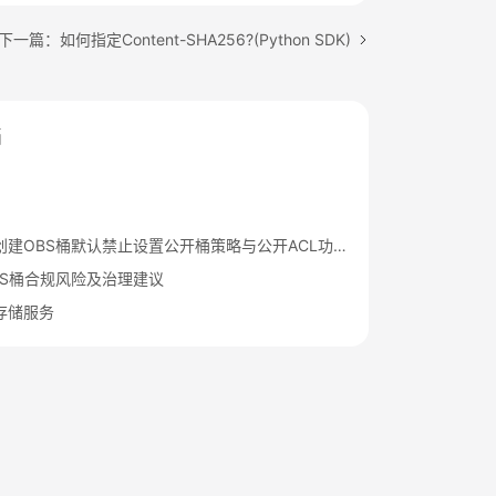
下一篇：如何指定Content-SHA256?(Python SDK)
档
华为云新创建OBS桶默认禁止设置公开桶策略与公开ACL功能通知
BS桶合规风险及治理建议
存储服务