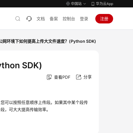
中国站
华为云App
文档
备案
控制台
登录
注册
公网环境下如何提高上传大文件速度？(Python SDK)
on SDK)
分享
查看PDF
，您可以按照任意顺序上传段。如果其中某个段传
个段，可大大提高传输效率。