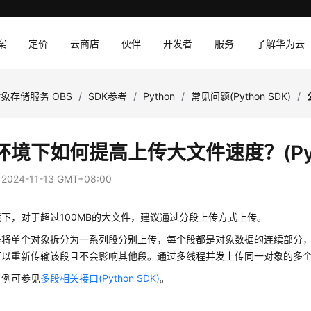
案
定价
云商店
伙伴
开发者
服务
了解华为云
象存储服务 OBS
/
SDK参考
/
Python
/
常见问题(Python SDK)
/
环境下如何提高上传大文件速度？(Pyth
：
2024-11-13 GMT+08:00
下，对于超过100MB的大文件，建议通过分段上传方式上传。
是将单个对象拆分为一系列段分别上传，每个段都是对象数据的连续部分
可以重新传输该段且不会影响其他段。通过多线程并发上传同一对象的多
样例可参见
多段相关接口(Python SDK)
。