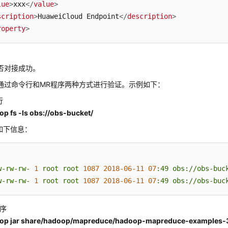
lue
>
xxx
</
value
>
scription
>
HuaweiCloud Endpoint
</
description
>
roperty
>
否对接成功。
通过命令行和MR程序两种方式进行验证。示例如下：
行
p fs -ls obs://obs-bucket/
如下信息：
w-rw-rw-
1
root
root
1087 
2018-06-11 
07
:49
obs://obs-buc
w-rw-rw-
1
root
root
1087 
2018-06-11 
07
:49
obs://obs-buc
程序
op jar share/hadoop/mapreduce/hadoop-mapreduce-examples-3.