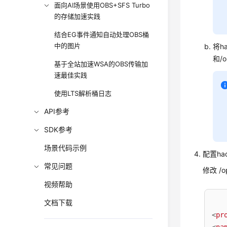
面向AI场景使用OBS+SFS Turbo
的存储加速实践
结合EG事件通知自动处理OBS桶
中的图片
将ha
和/o
基于全站加速WSA的OBS传输加
速最佳实践
使用LTS解析桶日志
API参考
SDK参考
场景代码示例
配置ha
常见问题
修改 /o
视频帮助
文档下载
<
pr