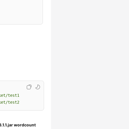
ket/test1
ket/test2
1.1.jar wordcount