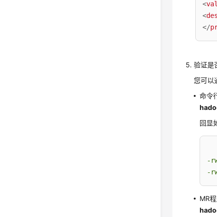
<
va
<
de
</
p
验证是
您可以
命令
hadoo
回显
-r
-r
MR
hado