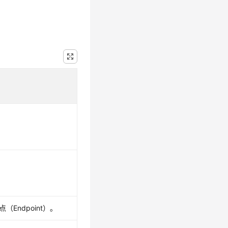
（Endpoint）。