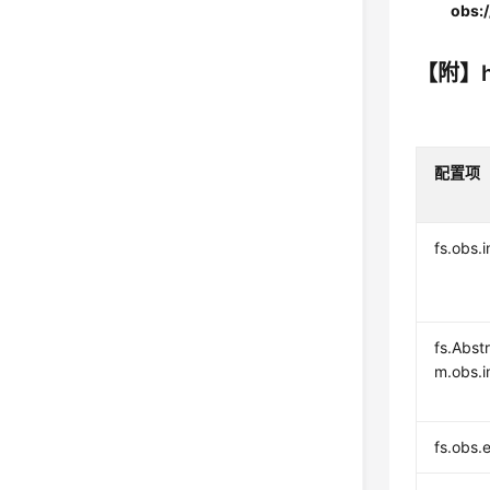
obs:/
【附】h
配置项
fs.obs.
fs.Abst
m.obs.i
fs.obs.