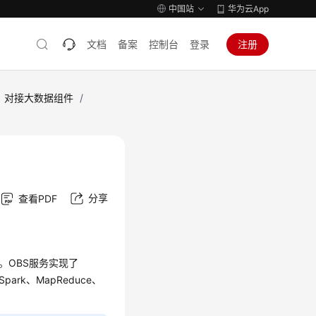
中国站
华为云App
文档
备案
控制台
登录
注册
对接大数据组件
/
分享
查看PDF
。OBS服务实现了
ark、MapReduce、