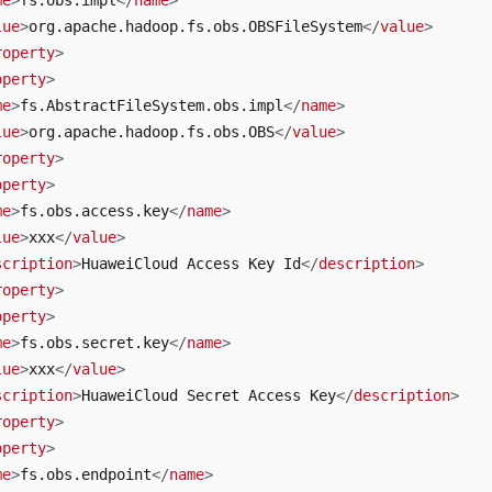
me
>
fs.obs.impl
</
name
>
lue
>
org.apache.hadoop.fs.obs.OBSFileSystem
</
value
>
roperty
>
operty
>
me
>
fs.AbstractFileSystem.obs.impl
</
name
>
lue
>
org.apache.hadoop.fs.obs.OBS
</
value
>
roperty
>
operty
>
me
>
fs.obs.access.key
</
name
>
lue
>
xxx
</
value
>
scription
>
HuaweiCloud Access Key Id
</
description
>
roperty
>
operty
>
me
>
fs.obs.secret.key
</
name
>
lue
>
xxx
</
value
>
scription
>
HuaweiCloud Secret Access Key
</
description
>
roperty
>
operty
>
me
>
fs.obs.endpoint
</
name
>