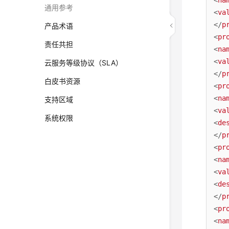
<
na
通用参考
<
va
</
p
产品术语
<
pr
责任共担
<
na
<
va
云服务等级协议（SLA）
</
p
白皮书资源
<
pr
<
na
支持区域
<
va
系统权限
<
de
</
p
<
pr
<
na
<
va
<
de
</
p
<
pr
<
na