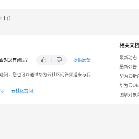
nsole.WriteLine(
"Message: {0}"
, ex.Message);

件上传
相关文
最新动态
否对您有帮助？
提供反馈
最新公告
疑问，您也可以通过华为云社区问答频道来与我
华为云O
问
云社区提问
图解对象