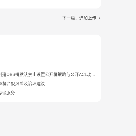
下一篇：追加上传
档
华为云新创建OBS桶默认禁止设置公开桶策略与公开ACL功能通知
BS桶合规风险及治理建议
存储服务