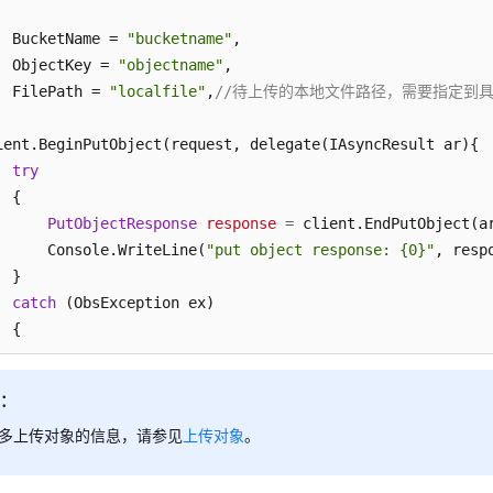
  BucketName = 
"bucketname"
,

  ObjectKey = 
"objectname"
,

  FilePath = 
"localfile"
,
//待上传的本地文件路径，需要指定到
ient.BeginPutObject(request, delegate(IAsyncResult ar){

try
 {

PutObjectResponse
response
=
 client.EndPutObject(ar
      Console.WriteLine(
"put object response: {0}"
, resp
 }

catch
 (ObsException ex)

 {

       Console.WriteLine(
"ErrorCode: {0}"
, ex.ErrorCode);
       Console.WriteLine(
"ErrorMessage: {0}"
, ex.ErrorMes
明：
 }

 
多上传对象的信息，请参见
null
);

上传对象
。
(ObsException ex)
