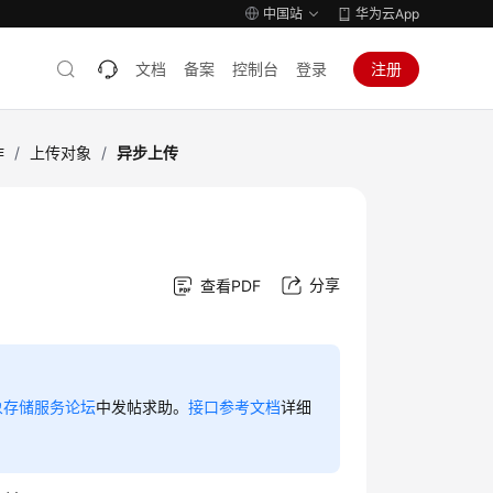
中国站
华为云App
文档
备案
控制台
登录
注册
作
/
上传对象
/
异步上传
分享
查看PDF
象存储服务论坛
中发帖求助。
接口参考文档
详细