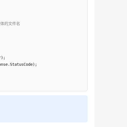
具体的文件名
);

onse.StatusCode);



sage);
