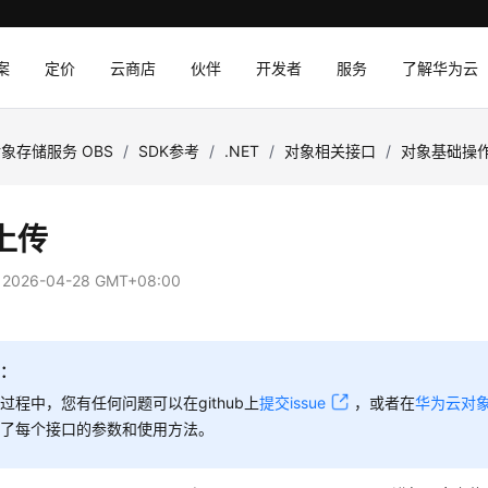
案
定价
云商店
伙伴
开发者
服务
了解华为云
象存储服务 OBS
/
SDK参考
/
.NET
/
对象相关接口
/
对象基础操
上传
：
2026-04-28 GMT+08:00
知：
过程中，您有任何问题可以在github上
提交issue
，或者在
华为云对
绍了每个接口的参数和使用方法。