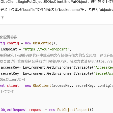
sClient.BeginPutObject和ObsClient.EndPutObject，进行异步
步上传本地“localfile”文件到桶名为“bucketname”里，名称为“object
如下：
始化配置参数
fig
config
=
new
ObsConfig
();

.Endpoint = 
"https://your-endpoint"
证用的ak和sk硬编码到代码中或者明文存储都有很大的安全风险，建议在配置
以登录访问管理控制台获取访问密钥AK/SK，获取方式请参见https://support.h
 accessKey= Environment.GetEnvironmentVariable(
"AccessKe
 secretKey= Environment.GetEnvironmentVariable(
"SecretAc
ObsClient实例
ent
client
=
new
ObsClient
步上传文件
tObjectRequest
request
=
new
PutObjectRequest
()
