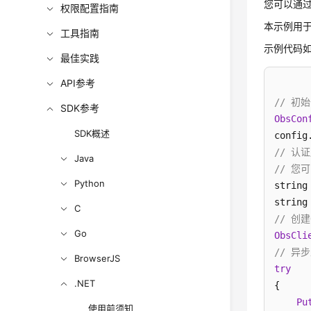
您可以通过Ob
权限配置指南
本示例用于异
工具指南
示例代码
最佳实践
API参考
// 初
SDK参考
ObsCon
SDK概述
config
// 认
Java
// 您可
Python
string
string
C
// 创建
Go
ObsCli
// 异
BrowserJS
try
.NET
{

Pu
使用前须知