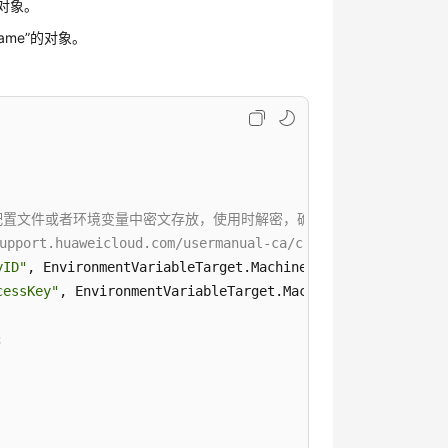
上传对象。
name”的对象。
文件或者环境变量中密文存放，使用时解密，确保安全；本示例以ak和sk保存
uaweicloud.com/usermanual-ca/ca_01_0003.html
yID"
, EnvironmentVariableTarget.Machine);

cessKey"