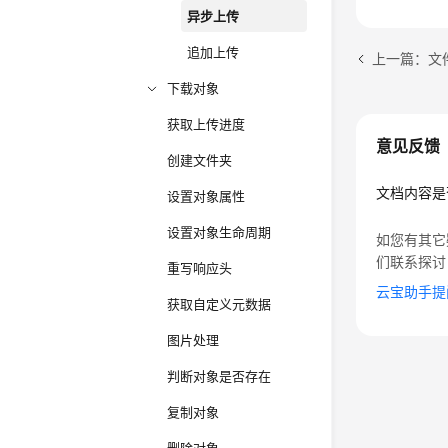
异步上传
{

    Co
追加上传
上一篇：文
}
下载对象
获取上传进度
意见反馈
创建文件夹
文档内容是
设置对象属性
设置对象生命周期
如您有其它
们联系探讨
重写响应头
云宝助手提
获取自定义元数据
图片处理
判断对象是否存在
复制对象