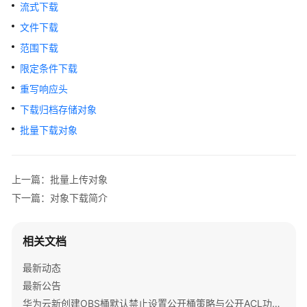
公
流式下载
告
文件下载
范围下载
产
品
限定条件下载
介
重写响应头
绍
下载归档存储对象
计
批量下载对象
费
说
明
上一篇：批量上传对象
下一篇：对象下载简介
快
速
入
相关文档
门
最新动态
用
最新公告
户
华为云新创建OBS桶默认禁止设置公开桶策略与公开ACL功能通知