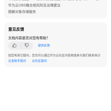
指
华为云OBS桶合规风险及治理建议
南
图解对象存储服务
权
限
意见反馈
配
置
文档内容是否对您有帮助？
指
提供反馈
南
如您有其它疑问，您也可以通过华为云社区问答频道来与我们联系探讨
工
云宝助手提问
云社区提问
具
指
南
最
佳
实
践