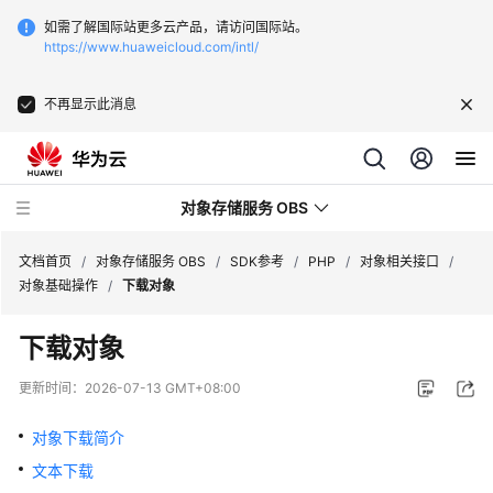
如需了解国际站更多云产品，请访问国际站。
https://www.huaweicloud.com/intl/
不再显示此消息
对象存储服务 OBS
文档首页
/
对象存储服务 OBS
/
SDK参考
/
PHP
/
对象相关接口
/
对象基础操作
/
下载对象
最
下载对象
新
动
更新时间：
2026-07-13 GMT+08:00
态
对象下载简介
服
文本下载
务