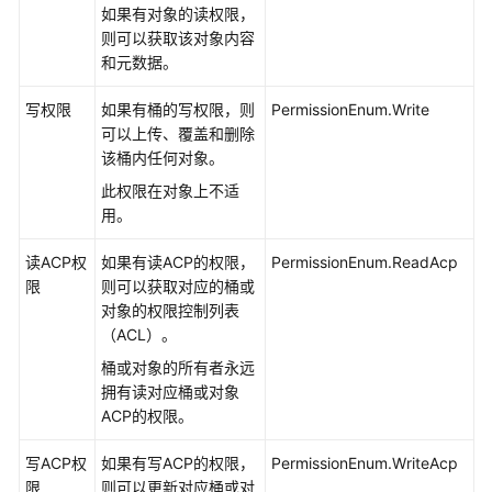
配
如果有对象的读权限，
置
则可以获取该对象内容
指
和元数据。
南
写权限
如果有桶的写权限，则
PermissionEnum.Write
工
可以上传、覆盖和删除
具
该桶内任何对象。
指
此权限在对象上不适
南
用。
最
读ACP权
如果有读ACP的权限，
PermissionEnum.ReadAcp
佳
限
则可以获取对应的桶或
实
对象的权限控制列表
践
（ACL）。
桶或对象的所有者永远
API
拥有读对应桶或对象
参
ACP的权限。
考
写ACP权
如果有写ACP的权限，
PermissionEnum.WriteAcp
SDK
限
则可以更新对应桶或对