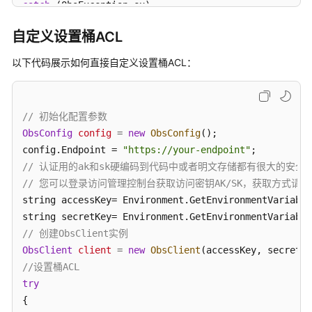
catch
 (ObsException ex)

口
{

自定义设置桶ACL
    Console.WriteLine(
"ErrorCode: {0}"
, ex.ErrorCode
临
    Console.WriteLine(
"ErrorMessage: {0}"
, ex.ErrorM
以下代码展示如何直接自定义设置桶ACL：
时
}
授
权
访
// 初始化配置参数
问
ObsConfig
config
=
new
ObsConfig
();

config.Endpoint = 
"https://your-endpoint"
异
// 认证用的ak和sk硬编码到代码中或者明文存储都有很大的安全风
常
// 您可以登录访问管理控制台获取访问密钥AK/SK，获取方式请参见https://s
处
string accessKey= Environment.GetEnvironmentVariable
理
string secretKey= Environment.GetEnvironmentVariable
// 创建ObsClient实例
常
见
ObsClient
client
=
new
ObsClient
问
//设置桶ACL
题
try
{

Android