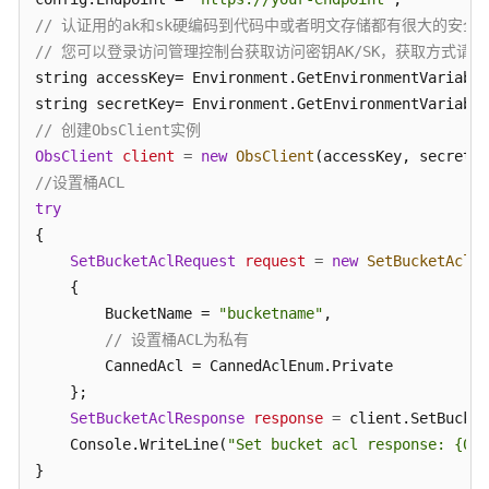
件
// 认证用的ak和sk硬编码到代码中或者明文存储都有很大的安全风
通
知
// 您可以登录访问管理控制台获取访问密钥AK/SK，获取方式请参见https://s
string accessKey= Environment.GetEnvironmentVariable
服
string secretKey= Environment.GetEnvironmentVariable
务
// 创建ObsClient实例
端
ObsClient
client
=
new
ObsClient
加
//设置桶ACL
密
try
{

多
SetBucketAclRequest
request
=
new
SetBucketAclRe
版
    {

本
        BucketName = 
"bucketname"
,

控
// 设置桶ACL为私有
制
        CannedAcl = CannedAclEnum.Private

    };

对
象
SetBucketAclResponse
response
=
 client.SetBucket
相
    Console.WriteLine(
"Set bucket acl response: {0}"
关
接