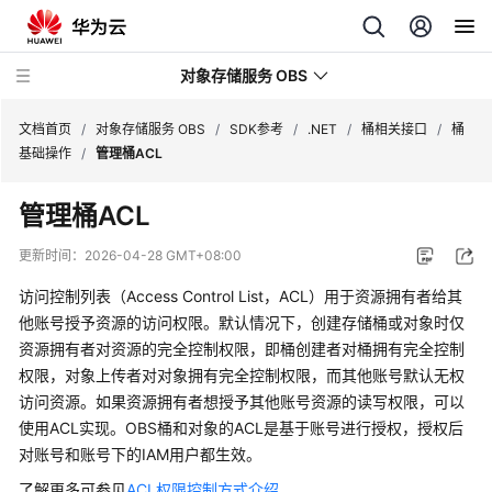
对象存储服务 OBS
文档首页
/
对象存储服务 OBS
/
SDK参考
/
.NET
/
桶相关接口
/
桶
基础操作
/
管理桶ACL
最
管理桶ACL
新
动
更新时间：
2026-04-28 GMT+08:00
态
访问控制列表（Access Control List，ACL）用于资源拥有者给其
服
他账号授予资源的访问权限。默认情况下，创建存储桶或对象时仅
务
资源拥有者对资源的完全控制权限，即桶创建者对桶拥有完全控制
公
权限，对象上传者对对象拥有完全控制权限，而其他账号默认无权
告
访问资源。如果资源拥有者想授予其他账号资源的读写权限，可以
使用ACL实现。OBS桶和对象的ACL是基于账号进行授权，授权后
产
对账号和账号下的IAM用户都生效。
品
了解更多可参见
ACL权限控制方式介绍
。