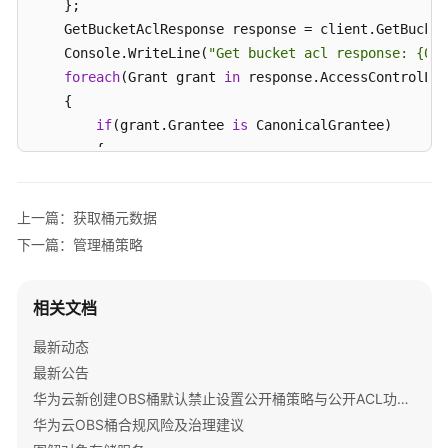
    };

术
    GetBucketAclResponse response = client.GetBucket
语
    Console.WriteLine(
"Get bucket acl response: {0}"
foreach
(Grant grant 
in
 response.AccessControlLis
责
    {

任
if
(grant.Grantee 
is
 CanonicalGrantee)

共
        {

担
              Console.WriteLine(
"Grantee id: {0}"
, (
        }
else
if
(grant.Grantee 
is
 GroupGrantee)

云
上一篇：获取桶元数据
        {

服
务
下一篇：管理桶策略
              Console.WriteLine(
"Grantee type: {0}"
,
等
        }

级
              Console.WriteLine(
"Grant permission: {
相关文档
协
        }

议
最新动态
（SLA）
catch
 (ObsException ex)

最新公告
{

华为云新创建OBS桶默认禁止设置公开桶策略与公开ACL功能通知
白
    Console.WriteLine(
"ErrorCode: {0}"
, ex.ErrorCode
皮
华为云OBS桶合规风险及治理建议
    Console.WriteLine(
"ErrorMessage: {0}"
, ex.ErrorM
书