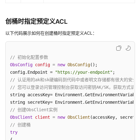
桶
存
储
创桶时指定预定义ACL
类
型
以下代码展示如何在创建桶时指定预定义ACL：
生
命
// 初始化配置参数
周
期
ObsConfig
config
=
new
ObsConfig
();

管
config.Endpoint = 
"https://your-endpoint"
理
// 认证用的ak和sk硬编码到代码中或者明文存储都有很大的安全风
// 您可以登录访问管理控制台获取访问密钥AK/SK，获取方式请参见https://s
跨
string accessKey= Environment.GetEnvironmentVariable
域
string secretKey= Environment.GetEnvironmentVariable
资
// 创建ObsClient实例
源
ObsClient
client
=
new
ObsClient
共
// 创建桶
享
try
{
