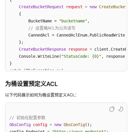
标
CreateBucketRequest
request
=
new
CreateBucketRe
签
    {

管
理
        BucketName = 
"bucketname"
,

// 设置桶ACL为公共读写        
设
        CannedAcl = CannedAclEnum.PublicReadWrite,

置
    };

访
CreateBucketResponse
response
=
 client.CreateBuc
问
    Console.WriteLine(
"StatusCode: {0}"
, response.St
日
志
catch
 (ObsException ex)

{

静
为桶设置预定义ACL
    Console.WriteLine(
"ErrorCode: {0}"
, ex.ErrorCode
态
    Console.WriteLine(
"ErrorMessage: {0}"
, ex.ErrorM
网
以下代码展示如何为桶设置预定义ACL：
} 
站
托
管
// 初始化配置参数
ObsConfig
config
=
new
ObsConfig
();

事
config.Endpoint = 
"https://your-endpoint"