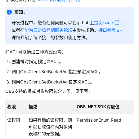
介
绍
须知：
计
开发过程中，您有任何问题可以在github上
提交issue
，
费
或者在
华为云对象存储服务论坛
中发帖求助。
接口参考文档
说
详细介绍了每个接口的参数和使用方法。
明
桶ACL可以通过三种方式设置：
快
创建桶时指定预定义ACL。
速
入
调用ObsClient.SetBucketAcl指定预定义ACL。
门
调用ObsClient.SetBucketAcl自定义ACL。
用
OBS支持的桶或对象权限包含五类，见下表：
户
指
权限
描述
OBS .NET SDK对应值
南
读权限
如果有桶的读权限，则
PermissionEnum.Read
权
可以获取该桶内对象列
限
表和桶的元数据。