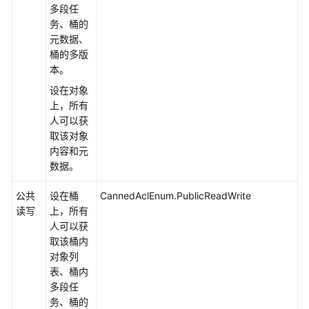
多段任
快
务、桶的
速
元数据、
入
桶的多版
门
本。
设在对象
初
上，所有
始
人可以获
化
取该对象
内容和元
桶
数据。
相
关
公共
设在桶
CannedAclEnum.PublicReadWrite
接
读写
上，所有
口
人可以获
取该桶内
桶
对象列
基
表、桶内
础
多段任
操
务、桶的