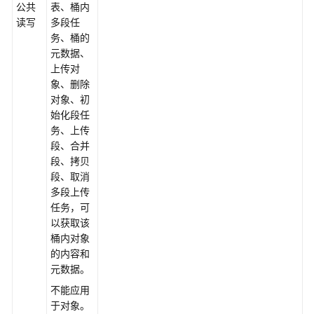
获
公共
表、桶内
取
读写
多段任
桶
务、桶的
区
元数据、
域
上传对
位
象、删除
置
对象、初
始化段任
务、上传
获
段、合并
取
段、拷贝
桶
段、取消
存
多段上传
量
任务，可
信
以获取该
息
桶内对象
的内容和
桶
元数据。
配
额
不能应用
于对象。