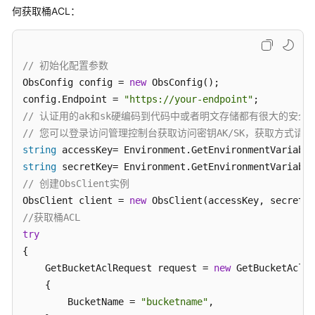
问
何获取桶ACL：
    acl.Grants = grants;

题
SetBucketAclRequest
request
=
new
SetBucketAclRe
视
    {

频
// 初始化配置参数
        BucketName = 
"bucketname"
,

帮
ObsConfig config = 
new
 ObsConfig();

        AccessControlList = acl

助
config.Endpoint = 
"https://your-endpoint"
    };

// 认证用的ak和sk硬编码到代码中或者明文存储都有很大的安全风
文
// 您可以登录访问管理控制台获取访问密钥AK/SK，获取方式请参见https://s
档
SetBucketAclResponse
response
=
 client.SetBucket
string
 accessKey= Environment.GetEnvironmentVariable
下
    Console.WriteLine(
"Set bucket acl response: {0}"
string
 secretKey= Environment.GetEnvironmentVariable
载
// 创建ObsClient实例
catch
 (ObsException ex)

ObsClient client = 
new
{

//获取桶ACL
通
    Console.WriteLine(
"ErrorCode: {0}"
, ex.ErrorCode
try
用
    Console.WriteLine(
"ErrorMessage: {0}"
, ex.ErrorM
参
{

}
考
    GetBucketAclRequest request = 
new
 GetBucketAclRe
    {

产
        BucketName = 
"bucketname"
,

品