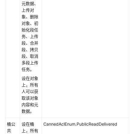
作
元数据、
上传对
创
象、删除
建
对象、初
桶
始化段任
务、上传
段、合并
列
段、拷贝
举
段、取消
桶
多段上传
任务。
删
除
设在对象
桶
上，所有
人可以获
判
取该对象
断
内容和元
桶
数据。
是
否
桶公
设在桶
CannedAclEnum.PublicReadDelivered
存
共
上，所有