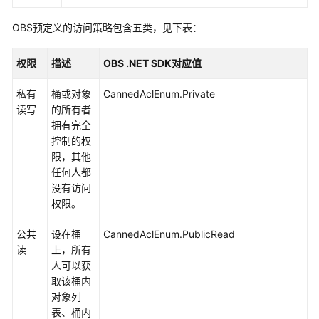
用
前
OBS预定义的访问策略包含五类，见下表：
须
知
权限
描述
OBS .NET SDK对应值
SDK
私有
桶或对象
CannedAclEnum.Private
下
读写
的所有者
载
拥有完全
控制的权
示
限，其他
例
任何人都
程
没有访问
序
权限。
技
公共
设在桶
CannedAclEnum.PublicRead
术
读
上，所有
支
人可以获
持
取该桶内
渠
对象列
道
表、桶内