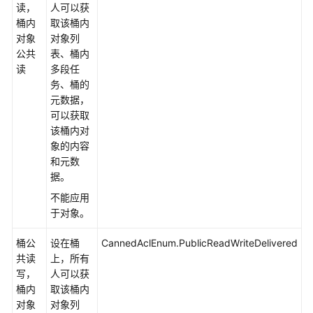
在
读，
人可以获
桶内
取该桶内
获
对象
对象列
取
公共
表、桶内
桶
读
多段任
元
务、桶的
数
元数据，
据
可以获取
该桶内对
象的内容
管
和元数
理
据。
桶
ACL
不能应用
于对象。
管
理
桶公
设在桶
CannedAclEnum.PublicReadWriteDelivered
桶
共读
上，所有
策
写，
人可以获
略
桶内
取该桶内
对象
对象列