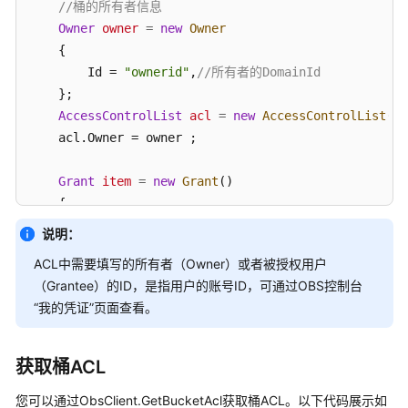
//桶的所有者信息
Owner
owner
=
new
Owner
iOS
    {

        Id = 
"ownerid"
,
//所有者的DomainId
PHP
    };

AccessControlList
acl
=
new
AccessControlList
();

Node.js
    acl.Owner = owner ;

Harmony（公
Grant
item
=
new
Grant
()

测）
    {

        Grantee = 
new
GroupGrantee
()

场
说明：
        {

景
ACL中需要填写的所有者（Owner）或者被授权用户
代
            GroupGranteeType = GroupGranteeEnum.AllU
（Grantee）的ID，是指用户的账号ID，可通过OBS控制台
码
        },

“我的凭证”页面查看。
示
        Permission = PermissionEnum.FullControl

例
    };

获取桶ACL
常
    IList<Grant> grants = 
new
List
<Grant>();

见
您可以通过ObsClient.GetBucketAcl获取桶ACL。以下代码展示如
    grants.Add(item);
