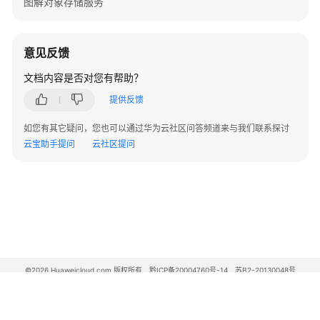
图解对象存储服务
}
资
源
意见反馈
支
持
文档内容是否对您有帮助？
区
提供反馈
域
如您有其它疑问，您也可以通过华为云社区问答频道来与我们联系探讨
系
云宝助手提问
云社区提问
统
权
限
©2026 Huaweicloud.com 版权所有
黔ICP备20004760号-14
苏B2-20130048号
A2.B1.B2-20070312
增值电信业务经营许可证：B1.B2-20200593 | 代理域名注册服务机构：新网、西数
电子营业执照
贵公网安备 52990002000093号