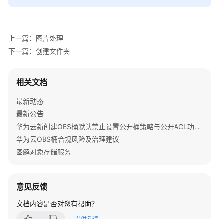
API
参
考
上一篇：图片处理
SDK
下一篇：创建文件夹
参
考
相关文档
SDK
最新动态
概
最新公告
述
华为云新创建OBS桶默认禁止设置公开桶策略与公开ACL功能通知
Java
华为云OBS桶合规风险及治理建议
图解对象存储服务
Python
C
意见反馈
文档内容是否对您有帮助？
Go
提供反馈