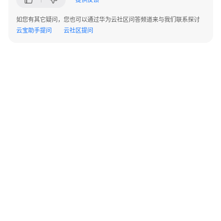
BrowserJS
如您有其它疑问，您也可以通过华为云社区问答频道来与我们联系探讨
.NET
云宝助手提问
云社区提问
Android
iOS
PHP
使
用
前
须
知
©2026 Huaweicloud.com 版权所有
黔ICP备20004760号-14
苏B2-20130048号
A2.B1.B2-20070312
SDK
增值电信业务经营许可证：B1.B2-20200593 | 代理域名注册服务机构：新网、西数
下
电子营业执照
贵公网安备 52990002000093号
载