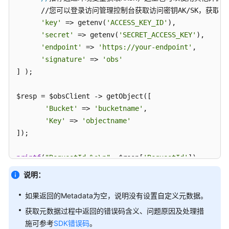
指
      //您可以登录访问管理控制台获取访问密钥AK/SK，获取方式
南
'key'
 => getenv(
'ACCESS_KEY_ID'
),

'secret'
 => getenv(
'SECRET_ACCESS_KEY'
),

权
'endpoint'
 => 
'https://your-endpoint'
,

限
'signature'
 => 
'obs'
配
] );

置
指
南
$resp = $obsClient -> getObject([

'Bucket'
 => 
'bucketname'
,

工
'Key'
 => 
'objectname'
具
]);

指
南
printf
(
"RequestId:%s\n"
, $resp[
'RequestId'
printf
(
"Metadata:%s\n"
, print_r($resp[
'Metadata'
], t
说明：
最
佳
如果返回的Metadata为空，说明没有设置自定义元数据。
实
践
获取元数据过程中返回的错误码含义、问题原因及处理措
施可参考
SDK错误码
。