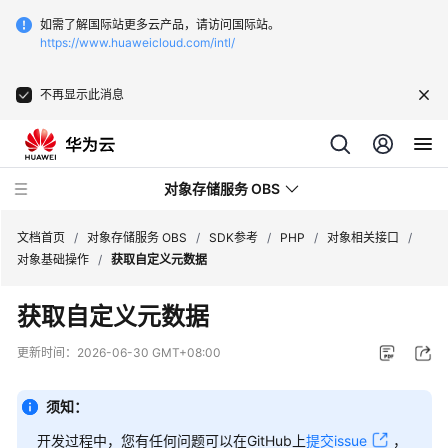
如需了解国际站更多云产品，请访问国际站。
https://www.huaweicloud.com/intl/
不再显示此消息
对象存储服务 OBS
文档首页
/
对象存储服务 OBS
/
SDK参考
/
PHP
/
对象相关接口
/
对象基础操作
/
获取自定义元数据
最
获取自定义元数据
新
动
更新时间：
2026-06-30 GMT+08:00
态
须知：
服
务
开发过程中，您有任何问题可以在GitHub上
提交issue
，