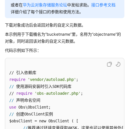
公
或者在
华为云对象存储服务论坛
中发帖求助。
接口参考文档
告
详细介绍了每个接口的参数和使用方法。
产
下载对象成功后会返回对象的自定义元数据。
品
本示例用于下载桶名为“bucketname”里，名称为“objectname”的
介
对象，同时返回该对象的自定义元数据。
绍
代码示例如下所示：
计
费
说
明
require
'vendor/autoload.php'
//
快
 使用源码安装时引入SDK代码库

速
// 
require
'obs-autoloader.php'
入
//
门
use
//
 创建ObsClient实例

用
$obsClient = new ObsClient ( [ 

户
//
推荐通过环境变量获取AKSK，这里也可以使用其他外部