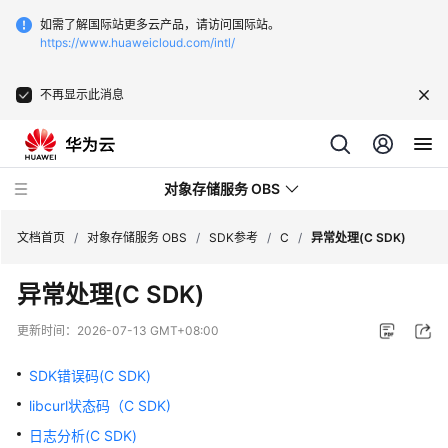
如需了解国际站更多云产品，请访问国际站。
https://www.huaweicloud.com/intl/
不再显示此消息
对象存储服务 OBS
文档首页
/
对象存储服务 OBS
/
SDK参考
/
C
/
异常处理(C SDK)
异常处理(C SDK)
最
新
更新时间：
2026-07-13 GMT+08:00
动
态
SDK错误码(C SDK)
libcurl状态码（C SDK)
服
务
日志分析(C SDK)