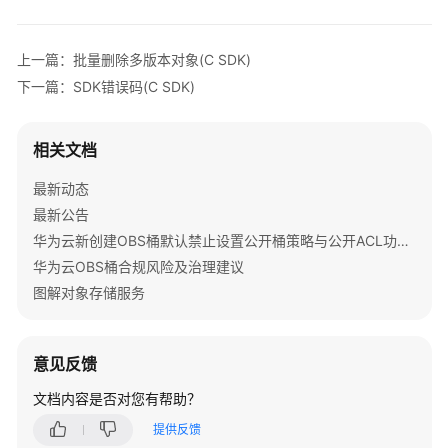
公
告
上一篇：批量删除多版本对象(C SDK)
产
下一篇：SDK错误码(C SDK)
品
介
绍
相关文档
最新动态
计
费
最新公告
说
华为云新创建OBS桶默认禁止设置公开桶策略与公开ACL功能通知
明
华为云OBS桶合规风险及治理建议
图解对象存储服务
快
速
入
意见反馈
门
文档内容是否对您有帮助？
用
提供反馈
户