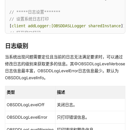
指
南
// *****日志设置*******
// 设置系统日志打印
权
[
client addLogger:[OBSDDASLLogger sharedInstance
限
// 打开窗口打印
配
[
client addLogger:[OBSDDTTYLogger sharedInstance
]];

置
日志级别
指
// 设置日志文件记录
南
当系统出现问题需要定位且当前的日志无法满足要求时，可以通过
OBSDDFileLogger *fileLogger = [[OBSDDFileLogger allo
修改日志的级别来获取更多的信息。其中OBSDDLogLevelVerbose
工
// 保留时间
日志信息最丰富，OBSDDLogLevelError日志信息最少。默认为
具
fileLogger.rollingFrequency = 
60
 * 
60
 * 
24
; 
// 24 ho
OBSDDLogLevelInfo。
指
// 最大文件数目
南
fileLogger.logFileManager.maximumNumberOfLogFiles = 
类型
描述
最
// 自定义日志添加
OBSDDLogLevelOff
关闭日志。
佳
[
client addLogger:fileLogger
];

实
OBSDDLogLevelError
只打印错误信息。
践
// 日志文件地址
OBSDDLogLevelWarning
打印错误和警告信息。