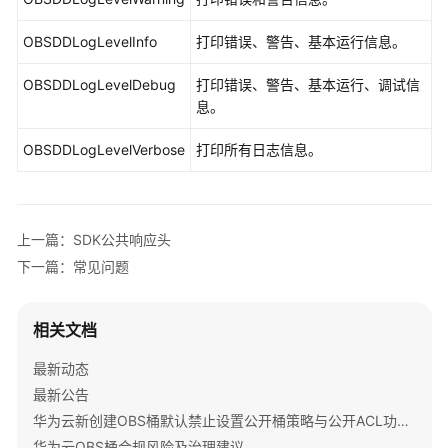
OBSDDLogFileInfo *ts =[fileLogger currentLogFileInfo
API
NSLog(
@"%@"
, ts);

参
OBSDDLogLevelInfo
打印错误、警告、基本运行信息。
考
// 设置日志等级
OBSDDLogLevelDebug
打印错误、警告、基本运行、调试信
[
client setLogLevel:OBSDDLogLevelDebug
];

SDK
息。
参
考
// 开启日志
OBSDDLogLevelVerbose
打印所有日志信息。
[
client setASLogOn
];
SDK
概
述
上一篇：SDK公共响应头
下一篇：常见问题
Java
Python
相关文档
最新动态
C
最新公告
Go
华为云新创建OBS桶默认禁止设置公开桶策略与公开ACL功能通知
华为云OBS桶合规风险及治理建议