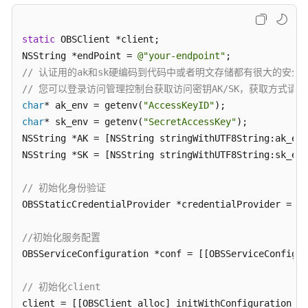
公
告
static
 OBSClient *client;

产
NSString *endPoint = 
@"your-endpoint"
品
// 认证用的ak和sk硬编码到代码中或者明文存储都有很大的安全风
介
// 您可以登录访问管理控制台获取访问密钥AK/SK，获取方式请参见https://s
绍
char
* ak_env = getenv(
"AccessKeyID"
char
* sk_env = getenv(
"SecretAccessKey"
);

计
NSString *AK = [NSString stringWithUTF8String:ak_env
费
NSString *SK = [NSString stringWithUTF8String:sk_env
说
明
// 初始化身份验证
OBSStaticCredentialProvider *credentialProvider = [[
快
速
入
//初始化服务配置
门
OBSServiceConfiguration *conf = [[OBSServiceConfigur
用
// 初始化client
户
client = [[OBSClient alloc] initWithConfiguration:co