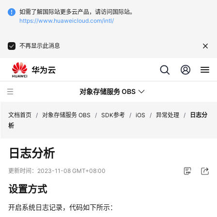
如需了解国际站更多云产品，请访问国际站。
https://www.huaweicloud.com/intl/
不再显示此消息
对象存储服务 OBS
文档首页
/
对象存储服务 OBS
/
SDK参考
/
iOS
/
异常处理
/
日志分
析
最
日志分析
新
动
更新时间：
2023-11-08 GMT+08:00
态
设置方式
服
开启系统日志记录，代码如下所示：
务