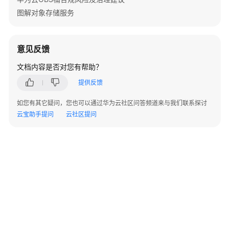
BrowserJS
图解对象存储服务
.NET
意见反馈
Android
文档内容是否对您有帮助？
iOS
提供反馈
SDK
如您有其它疑问，您也可以通过华为云社区问答频道来与我们联系探讨
下
云宝助手提问
云社区提问
载
技
术
支
持
渠
道
快