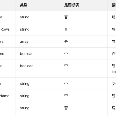
类型
是否必填
描
Id
string
否
服
sRows
string
否
导
ws
array
是
导
me
boolean
否
任
pe
boolean
否
导
im
e
string
否
文
eName
string
否
导
string
否
导