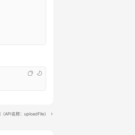
PI名称：uploadFile）