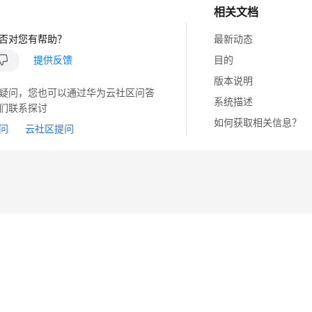
相关文档
否对您有帮助？
最新动态
提供反馈
目的
版本说明
疑问，您也可以通过华为云社区问答
系统描述
们联系探讨
如何获取相关信息？
问
云社区提问
14
苏B2-20130048号
A2.B1.B2-20070312
注册服务机构：新网、西数