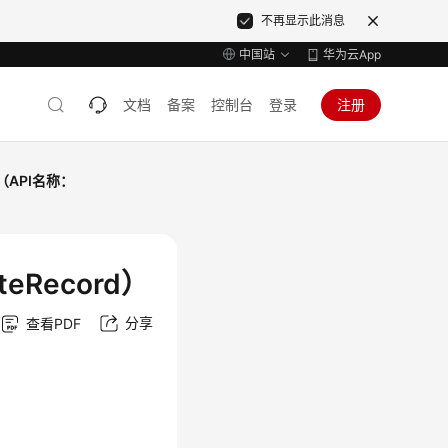
不再显示此消息
中国站
华为云App
文档
备案
控制台
登录
注册
（API名称：
eRecord）
分享
查看PDF