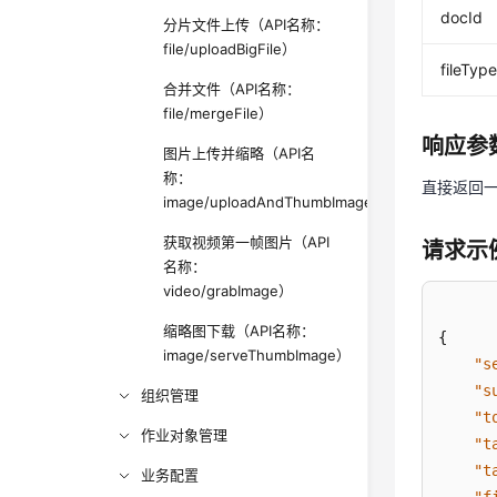
docId
分片文件上传（API名称：
file/uploadBigFile）
fileTyp
合并文件（API名称：
file/mergeFile）
响应参
图片上传并缩略（API名
称：
直接返回
image/uploadAndThumbImage）
获取视频第一帧图片（API
请求示
名称：
video/grabImage）
缩略图下载（API名称：
{
image/serveThumbImage）
"s
"s
组织管理
"t
作业对象管理
"t
"t
业务配置