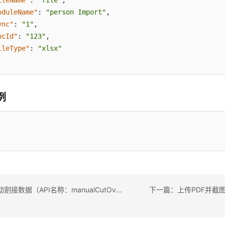
ileName"
:
"file"
,
oduleName"
:
"person Import"
,
ync"
:
"1"
,
ocId"
:
"123"
,
ileType"
:
"xlsx"
例
上一篇：手动割接数据（API名称：manualCutOverData/checkAndCutOver）
下一篇：上传PDF并截图（A