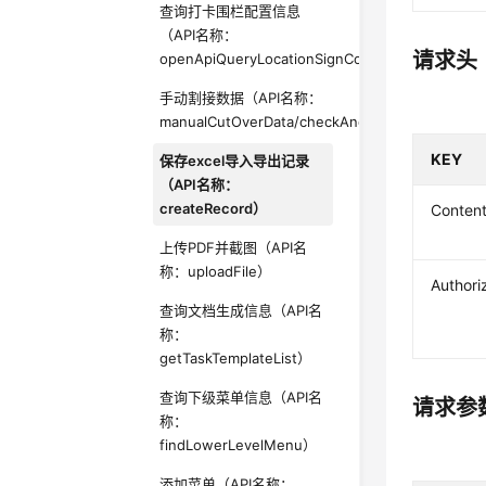
查询打卡围栏配置信息
（API名称：
请求头
openApiQueryLocationSignConfig）
手动割接数据（API名称：
manualCutOverData/checkAndCutOver）
KEY
保存excel导入导出记录
（API名称：
createRecord）
Conten
上传PDF并截图（API名
称：uploadFile）
Authori
查询文档生成信息（API名
称：
getTaskTemplateList）
查询下级菜单信息（API名
请求参
称：
findLowerLevelMenu）
添加菜单（API名称：