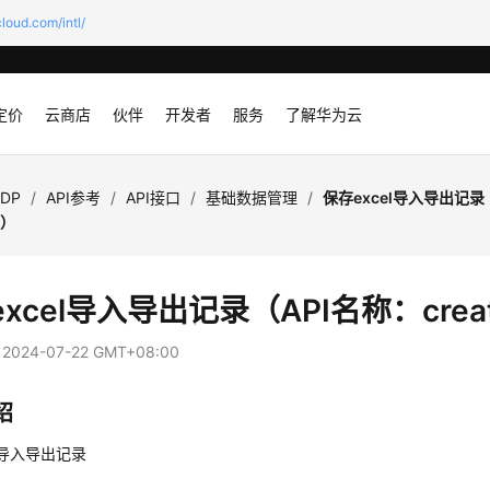
loud.com/intl/
定价
云商店
伙伴
开发者
服务
了解华为云
SDP
/
API参考
/
API接口
/
基础数据管理
/
保存excel导入导出记录
d）
xcel导入导出记录（API名称：creat
：
2024-07-22 GMT+08:00
绍
el导入导出记录