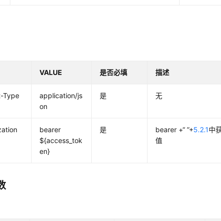
VALUE
是否必填
描述
t-Type
application/js
是
无
on
zation
bearer
是
bearer +“ ”+
5.2.1
中获
${access_tok
值
en}
数