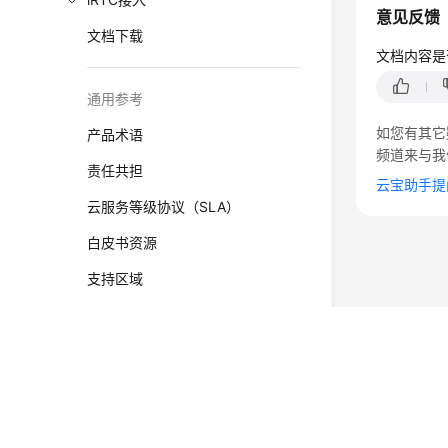
意见反馈
文档下载
文档内容是
通用参考
如您有其它
产品术语
频道来与我
责任共担
云宝助手提
云服务等级协议（SLA）
白皮书资源
支持区域
系统权限
©2026 Huaweicloud.com 版权所有
黔ICP备20004760号-
增值电信业务经营许可证：B1.B2-20200593 | 代理域名
电子营业执照
贵公网安备 52990002000093号