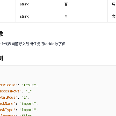
string
否
导
e
string
否
文
数
一个代表当前导入导出任务的
taskId
数字值
例
erviceId"
:
"tes1t"
,
uccessRows"
:
"1"
,
otalRows"
:
"1"
,
askName"
:
"import"
,
askType"
:
"import"
,