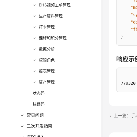
"f
EHS视频工单管理
"m
"s
生产资料管理
"d
打卡管理
"f
}
课程和积分管理
数据分析
响应示
权限角色
报表管理
资产管理
779320
状态码
错误码
常见问题
二次开发指南
iRTC接入