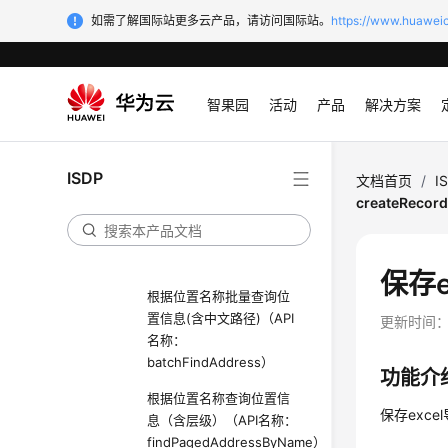
getPagedSupplierList）
如需了解国际站更多云产品，请访问国际站。
https://www.huaweic
查询客户和客户分组信息
（API名称：
getPagedCustomerList）
智果园
活动
产品
解决方案
批量查询供应商信息和供
应商分组信息（API名称：
ISDP
batchFindSupplierList）
文档首页
/
I
createRecor
批量查询客户和客户分组
信息（API名称：
batchFindCustomerList）
保存e
根据位置名称批量查询位
置信息(含中文路径)（API
更新时间
名称：
batchFindAddress）
功能介
根据位置名称查询位置信
保存exc
息（含层级）（API名称：
findPagedAddressByName）