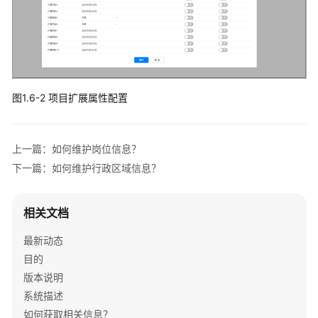
置
打
卡
围
栏
图1.6-2 项目扩展属性配置
规
则
配
置
上一篇：如何维护岗位信息？
下一篇：如何维护行政区域信息？
审
批
流
相关文档
配
最新动态
置
目的
标
版本说明
准
系统描述
条
如何获取相关信息？