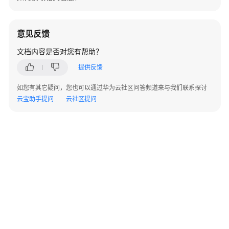
目
库
配
意见反馈
置
文档内容是否对您有帮助？
作
提供反馈
业
模
如您有其它疑问，您也可以通过华为云社区问答频道来与我们联系探讨
板
云宝助手提问
云社区提问
配
置
问
题
相
关
配
置
安