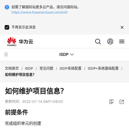
如需了解国际站更多云产品，请访问国际站。
https://www.huaweicloud.com/intl/
不再显示此消息
ISDP
文档首页
/
ISDP
/
常见问题
/
ISDP系统配置
/
ISDP+系统基础配置
/
如何维护项目信息？
最
如何维护项目信息？
新
动
更新时间：
2022-07-14 GMT+08:00
态
前提条件
用
完成组织单元的创建
户