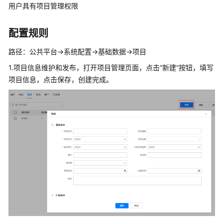
指
用户具有项目管理权限
南
配置规则
API
参
路径：公共平台->系统配置->基础数据->项目
考
1.项目信息维护和发布，打开项目管理页面，点击“新建”按钮，填写
项目信息，点击保存，创建完成。
常
见
问
题
安
装
部
署
类
咨
询