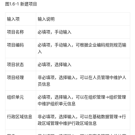
类
图1.6-1 新建项目
操
输入项
输入说明
作
使
项目名称
必填项，手动输入
用
类
项目编码
必填项，手动输入，可根据企业编码规则规范输
入
ISDP
系
项目状态
必填项，选择输入
统
配
项目经理
非必填项，选择输入，可以在人员管理中维护人
置
员信息
组织单元
必填项，选择输入，可以在组织管理->组织管理
ISDP+系
中维护组织单元信息
统
基
行政区域信息
非必填项，选择输入，可以在基础数据管理->行
础
政区域管理中维护行政区域信息
配
置