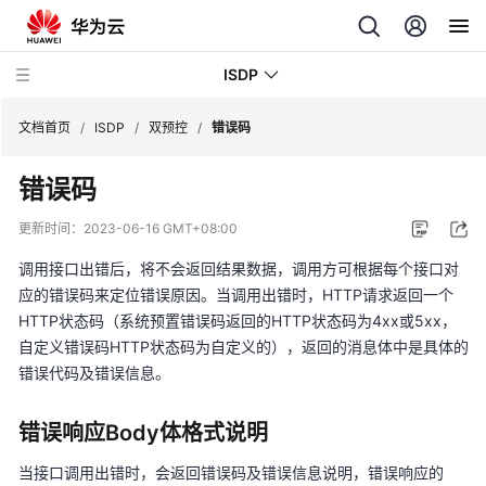
ISDP
文档首页
/
ISDP
/
双预控
/
错误码
错误码
最
新
更新时间：
2023-06-16 GMT+08:00
动
态
调用接口出错后，将不会返回结果数据，调用方可根据每个接口对
应的错误码来定位错误原因。
当调用出错时，HTTP请求返回一个
用
HTTP状态码（系统预置错误码返回的HTTP状态码为4xx或5xx，
户
自定义错误码HTTP状态码为自定义的），返回的消息体中是具体的
指
错误代码及错误信息。
南
错误响应Body体格式说明
API
参
当接口调用出错时，会返回错误码及错误信息说明，错误响应的