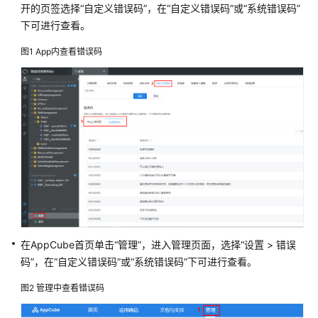
预
开的页签选择“自定义错误码”，在“自定义错误码”或“系统错误码”
控
下可进行查看。
使
图1
App内查看错误码
用
前
必
读
API
概
览
如
何
调
在AppCube首页单击“管理”，进入管理页面，选择“设置 > 错误
用
码”，在“自定义错误码”或“系统错误码”下可进行查看。
API
图2
管理中查看错误码
快