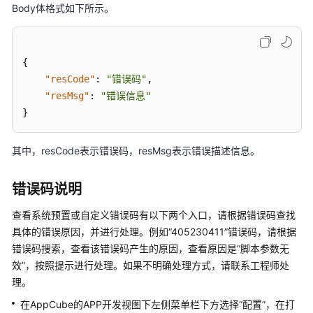
考
Body体格式如下所示。
常
见
{
问
题
"resCode"
:
"错误码"
,
"resMsg"
:
"错误信息"
二
}
次
开
其中，resCode表示错误码，resMsg表示错误描述信息。
发
指
错误码说明
南
查看系统预置或自定义错误码有以下两个入口，请根据错误码查找
智
具体的错误原因，并进行处理。例如“405230411”错误码，请根据
能
错误码搜索，查看该错误码产生的原因，查看原因是“脚本参数无
排
效”，按照提示进行处理。如果不明确处理方式，请联系工程师处
班
理。
双
在AppCube的APP开发视图下左侧菜单栏下方选择“配置”，在打