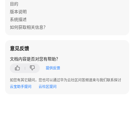
"lastUpdatedBy"
:
111462
,
目的
传
"creationDate"
:
"2021-03-19T03:07:01.000
版本说明
视
"createdBy"
:
-88
,
频
系统描述
"deleteFlag"
:
0
,
并
如何获取相关信息？
"tenantId"
:
100045
,
获
"description"
:
null
,
取
第
"parentId"
:
1013440
,
意见反馈
一
"addressPath"
:
"1013440"
,
帧
文档内容是否对您有帮助？
"addressLevel"
:
2
,
截
"address"
:
"XX省"
,
提供反馈
图
"addressCode"
:
"430000"
,
（API
如您有其它疑问，您也可以通过华为云社区问答频道来与我们联系探讨
"addressId"
:
1013458
,
名
云宝助手提问
云社区提问
"longitude"
:
null
,
称：
"latitude"
:
null
,
grabImage）
"coordinate"
:
null
,
"coordinateType"
:
null
批
}
量
]
保
}
存