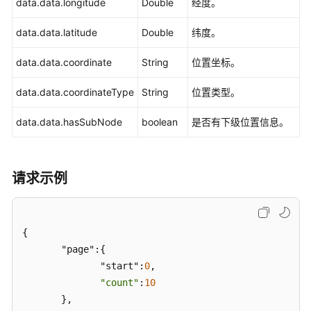
data.data.longitude
Double
经度。
息
及
data.data.latitude
Double
纬度。
短
信
data.data.coordinate
String
位置坐标。
基
data.data.coordinateType
String
位置类型。
础
数
data.data.hasSubNode
boolean
是否有下级位置信息。
据
管
理
请求示例
查
询
授
{

权
       "page":{

用
              "start":
0
,

户
角
"count"
:
10
色
       },
