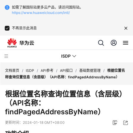
如需了解国际站更多云产品，请访问国际站。
https://www.huaweicloud.com/intl/
不再显示此消息
ISDP
文档首页
/
ISDP
/
API参考
/
API接口
/
基础数据管理
/
根据位置名
称查询位置信息（含层级）（API名称：findPagedAddressByName）
最
根据位置名称查询位置信息（含层级）
新
（API名称：
动
态
findPagedAddressByName）
用
更新时间：
2024-01-18 GMT+08:00
户