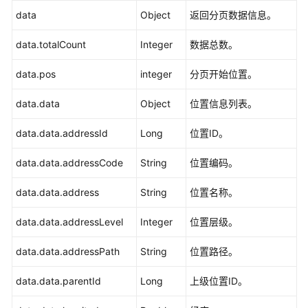
data
Object
返回分页数据信息。
问
题
data.totalCount
Integer
数据总数。
管
理
data.pos
integer
分页开始位置。
许
data.data
Object
位置信息列表。
可
(工
data.data.addressId
Long
位置ID。
作
票)
data.data.addressCode
String
位置编码。
管
理
data.data.address
String
位置名称。
项
data.data.addressLevel
Integer
位置层级。
目
data.data.addressPath
管
String
位置路径。
理
data.data.parentId
Long
上级位置ID。
消