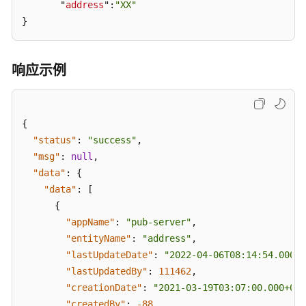
（API
       "
address
":
"XX"
名
}
称：
findUserRolePage）
响应示例
按
层
级
{
(下
一
"status"
:
"success"
,
层)
"msg"
:
null
,
查
"data"
:
{
询
"data"
:
[
位
{
置
"appName"
:
"pub-server"
,
信
"entityName"
:
"address"
,
息
"lastUpdateDate"
:
"2022-04-06T08:14:54.000+0
（API
"lastUpdatedBy"
:
111462
,
名
"creationDate"
:
"2021-03-19T03:07:00.000+00:
称：
findPagedAddress）
"createdBy"
:
-88
,