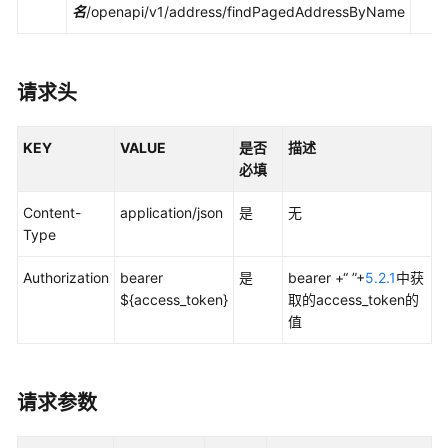
快
名
/openapi/v1/address/findPagedAddressByName
速
入
门
请求头
文
档
KEY
VALUE
是否
描述
更
必填
新
记
Content-
application/json
是
无
录
Type
Authorization
API
bearer
是
bearer +“ ”+
5.2.1
中获
接
${access_token}
取的access_token的
口
值
鉴
权
请求参数
任