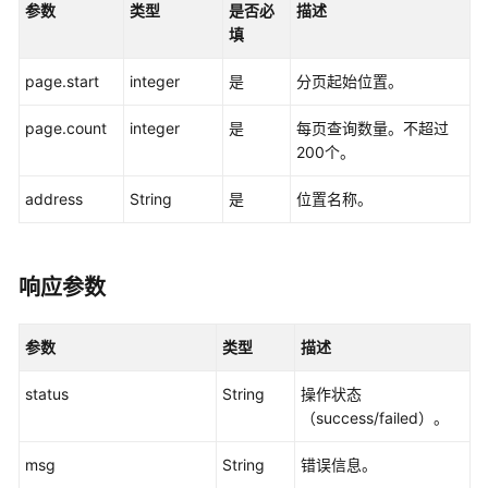
参数
务
类型
是否必
描述
管
填
理
page.start
integer
是
分页起始位置。
公
page.count
integer
是
每页查询数量。不超过
共-
200个。
待
办
address
String
是
位置名称。
管
理
人
响应参数
员
管
参数
类型
描述
理
status
String
操作状态
智
（success/failed）。
能
安
msg
String
错误信息。
监