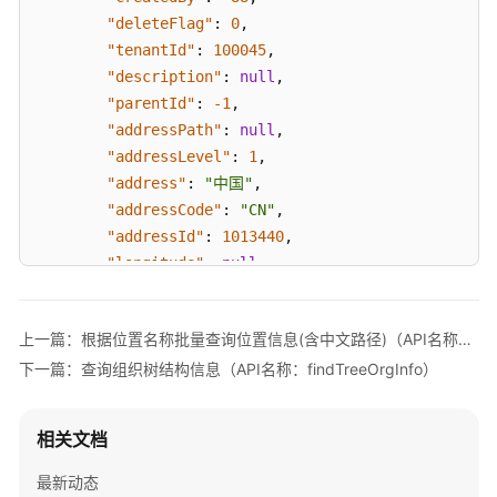
"deleteFlag"
:
0
,
文
"tenantId"
:
100045
,
件
"description"
:
null
,
上
"parentId"
:
-1
,
传
"addressPath"
:
null
,
（API
"addressLevel"
:
1
,
名
"address"
:
"中国"
,
称：
"addressCode"
:
"CN"
,
uploadFile）
"addressId"
:
1013440
,
"longitude"
:
null
,
文
"latitude"
:
null
,
件
"coordinate"
:
null
,
下
上一篇：根据位置名称批量查询位置信息(含中文路径)（API名称：batchFindAddress）
载
"coordinateType"
:
null
,
（API
下一篇：查询组织树结构信息（API名称：findTreeOrgInfo）
"children"
:
[
名
{
称：
"appName"
:
"pub-server"
,
相关文档
serveFile）
"entityName"
:
"address"
,
"lastUpdateDate"
:
"2022-04-06T08:14:56.0
最新动态
上