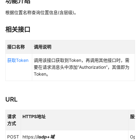
功能介绍
指
南
根据位置名称查询位置信息(含层级)。
API
相关接口
参
考
接口名称
调用说明
使
用
获取Token
调用该接口获取到Token，再调用其他接口时，需
前
要在请求消息头中添加“Authorization”，其值即为
必
Token。
读
接
URL
口
调
用
请求
HTTPS地址
服务
方
方式
法
POST
https://
isdp+域
Ope