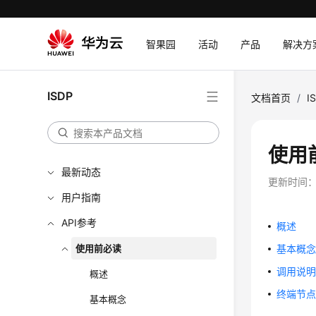
智果园
活动
产品
解决方
ISDP
文档首页
/
I
使用
最新动态
更新时间
用户指南
API参考
概述
使用前必读
基本概
调用说
概述
终端节
基本概念