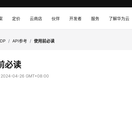
案
定价
云商店
伙伴
开发者
服务
了解华为云
SDP
/
API参考
/
使用前必读
前必读
：
2024-04-26 GMT+08:00
念
明
点