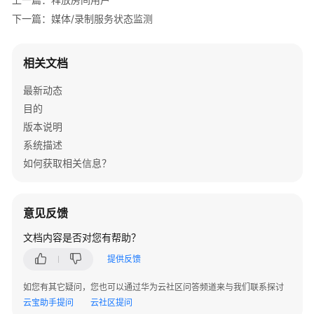
指
下一篇：媒体/录制服务状态监测
南
API
相关文档
参
考
最新动态
目的
常
版本说明
见
系统描述
问
如何获取相关信息？
题
二
次
意见反馈
开
文档内容是否对您有帮助？
发
指
提供反馈
南
如您有其它疑问，您也可以通过华为云社区问答频道来与我们联系探讨
云宝助手提问
云社区提问
iRTC