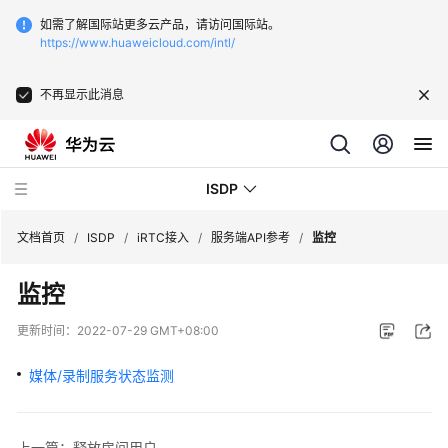
如需了解国际站更多云产品，请访问国际站。
https://www.huaweicloud.com/intl/
不再显示此消息
ISDP
文档首页
/
ISDP
/
iRTC接入
/
服务端API参考
/
监控
监控
最
新
更新时间：
2022-07-29 GMT+08:00
动
态
媒体/录制服务状态监测
用
户
上一篇：释放房间用户