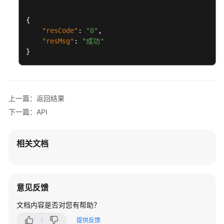
门
{
API
"resCode"
:
"0"
,
"resMsg"
:
"成功"
状
}
态
码
错
上一篇：返回结果
误
下一篇：API
码
双
相关文档
预
控
iRTC
意见反馈
接
入
文档内容是否对您有帮助？
提供反馈