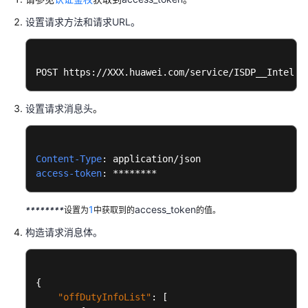
能
设置请求方法和请求URL。
排
班
智
POST https://XXX.huawei.com/service/ISDP__Intelli
能
排
设置请求消息头
。
班
二
次
Content-Type
开
access-token
: ********
发
指
南
1
access_token
********
设置为
中获取到的
的值。
构造请求消息体。
智
能
排
班
{
模
"offDutyInfoList"
:
[