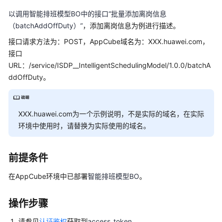
指
以调用智能排班模型BO中的接口“批量添加离岗信息
南
（batchAddOffDuty）”
，添加离岗信息为例进行描述。
API
接口请求方法为：POST，AppCube域名为：
XXX.huawei.com
，
参
接口
考
URL：
/service/ISDP__IntelligentSchedulingModel/1.0.0/batchA
ddOffDuty
。
常
见
问
XXX.huawei.com为一个示例说明，不是实际的域名，在实际
题
环境中使用时，请替换为实际使用的域名。
二
次
前提条件
开
发
在AppCube环境中已部署
智能排班模型BO
。
指
南
操作步骤
智
请参见
认证鉴权
获取到
access_token
。