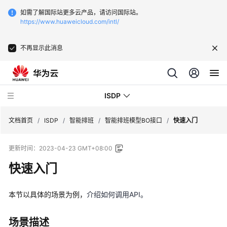
如需了解国际站更多云产品，请访问国际站。
https://www.huaweicloud.com/intl/
不再显示此消息
ISDP
文档首页
/
ISDP
/
智能排班
/
智能排班模型BO接口
/
快速入门
更新时间：
2023-04-23 GMT+08:00
最
新
快速入门
动
态
本节以具体的场景为例，
介绍如何调用API。
用
户
场景描述