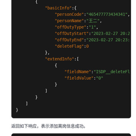
型
{
"basicInfo"
:
{
BO
"personCode"
:
"465477773434341"
,
接
"personName"
:
"王二"
,
口
"offDutyType"
:
"1"
,
"offDutyStart"
:
"2023-02-27 20:23:
使
"offDutyEnd"
:
"2023-02-27 20:23:01
用
"deleteFlag"
:
0
前
}
,
必
"extendInfo"
:
[
读
{
"fieldName"
:
"ISDP__deleteFlag
如
"fieldValue"
:
"0"
何
}
调
]
用
}
API
]
}
快
速
返回如下响应，表示添加离岗信息成功。
入