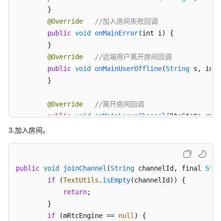
SDK
        }

@Override
//加入房间失败回调
接
public
void
onMainError
(
int i
) {

入
        }

鉴
@Override
//远端用户离开房间回调
权
public
void
onMainUserOffline
(
String
 s, int 
        }

服
务
端
@Override
//离开房间回调
API
public
void
onMainLeaveChannel
(
RtcStats rtcS
参
        }

3.加入房间。
考
@Override
//远端用户第一帧解码成功回调
public
void
onMainFirstRemoteVideoFrame
(
Stri
文
        }

public
void
joinChannel
(
String
 channelId, final 
Stri
档
@Override
//用户第一帧解码成功回调
if
 (
TextUtils
.
isEmpty
(channelId)) {

下
public
void
onMainFirstLocalVideoFrame
(
int i
载
return
; 

        }

        }

@Override
//客户端角色改变回调
if
 (mRtcEngine == 
null
) {
