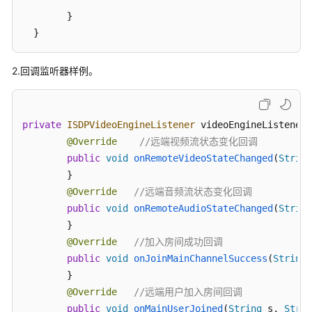
        }

Android
  }
SDK
开
2.回调监听器样例。
发
前
准
private
ISDPVideoEngineListener
 videoEngineListener 
备
@Override
//远端视频流状态变化回调
public
void
onRemoteVideoStateChanged
(
String
SDK
        }

使
@Override
//远端音频流状态变化回调
用
public
void
onRemoteAudioStateChanged
(
String
接
        }

口
@Override
//加入房间成功回调
参
public
void
onJoinMainChannelSuccess
(
String
 
考
        }

@Override
//远端用户加入房间回调
Web
public
void
onMainUserJoined
(
String
 s, 
Strin