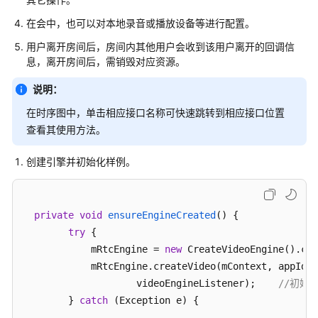
应
用
在会中，也可以对本地录音或播放设备等进行配置。
用户离开房间后，房间内其他用户会收到该用户离开的回调信
集
息，离开房间后，需销毁对应资源。
成
客
说明：
户
在时序图中，单击相应接口名称可快速跳转到相应接口位置
端
查看其使用方法。
SDK
创建引擎并初始化样例。
客
户
端
SDK
private
void
ensureEngineCreated
()
 {

参
try
 {

考
            mRtcEngine = 
new
 CreateVideoEngine().cre
            mRtcEngine.createVideo(mContext, appId,

SDK
                    videoEngineListener);    
//初始
概
        } 
catch
 (Exception e) {

述