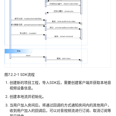
接
入
入
门
引
导
技
术
原
理
图7.2.2-1 SDK流程
产
创建新的项目工程，导入SDK后，需要创建客户端并获取本地音
品
视频设备信息。
介
绍
创建本地流并初始化。
当用户加入房间后，将通过回调的方式通知房间内的其他用户，
创
收到用户加入的回调后，可以对音视频流进行订阅、取消订阅等
建
其它操作。