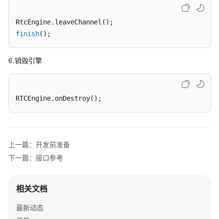
协
        }

议
@Override
//Token即将失效回调
（SLA）
RtcEngine
.leaveChannel
public
void
onTokenPrivilegeWillExpire
(
Strin
finish
();
        }

白
@Override
//远端用户音频状态回调
皮
6.销毁引擎
public
void
onRemoteAudioStats
(
RemoteAudioSt
书
        }

资
源
@Override
//远端用户第一帧音频回调
RTCEngine
.onDestroy
();
public
void
onFirstRemoteAudioFrame
(
String
 s
支
        }

持
区
/**

域
上一篇：开发前准备
         * 当前音频播放方式改变

下一篇：接口参考
         *

系
         * 
@param
 mode 0-默认是扬声器 1-耳机

统
         */
权
相关文档
@Override
限
public
void
onAudioPlayModelChanged
(
int mode
最新动态
        }
