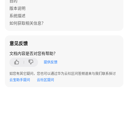
目的
@Override
//音量调整回调
版本说明
public
void
onAudioVolumeIndication
(
AudioVol
系统描述
        }

如何获取相关信息？
@Override
//媒体服务状态回调
public
void
onRtcStats
(
RtcStats rtcStats
) {

        }

意见反馈
@Override
//网络质量回调
文档内容是否对您有帮助？
public
void
onNetworkQuality
(
String
 s, int i
        }

提供反馈
@Override
//监控数据上报回调
如您有其它疑问，您也可以通过华为云社区问答频道来与我们联系探讨
public
void
onMonitorReady
(
MonitorInfo monit
云宝助手提问
云社区提问
        }

@Override
//媒体服务连接状态改变回调
public
void
onConnectionStateChanged
(
int i, 
        }

@Override
//媒体服务连接失败回调
public
void
onConnectionLost
(
) {

        }
