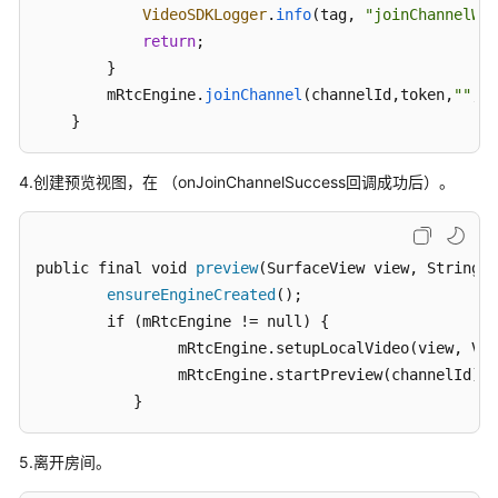
通
public
void
onClientRoleChanged
(
int i, int i
VideoSDKLogger
.
info
(tag, 
"joinChannelWit
用
        }

return
;

参
@Override
//音频流状态改变回调
        }

考
public
void
onLocalAudioStateChanged
(
int i, 
        mRtcEngine.
joinChannel
(channelId,token,
""
,us
        }

    }
产
@Override
//远端视频流状态回调
品
public
void
onRemoteVideoStats
(
RemoteVideoSt
术
4.创建预览视图，在 （onJoinChannelSuccess回调成功后）。
        }

语
@Override
//刷新入会凭证
public
void
renewToken
(
) {

责
public final void 
preview
(SurfaceView view, String c
        }

任
ensureEngineCreated
();

@Override
//第一帧音频解码成功回调
共
        if (mRtcEngine != null) {

public
void
onFirstLocalAudioFrame
(
int i
) {

担
                mRtcEngine
.setupLocalVideo
(view, Vid
        }

                mRtcEngine
.startPreview
(channelId);

云
@Override
//远端用户第一帧视频解码回调
服
           }
public
void
onFirstRemoteVideoDecoded
(
String
务
        }

等
@Override
//推流发布回调
5.离开房间。
级
public
void
onStreamPublished
(
String
 s, int 