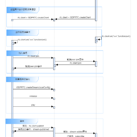
指
南
API
参
考
常
见
问
题
二
次
开
发
指
南
iRTC